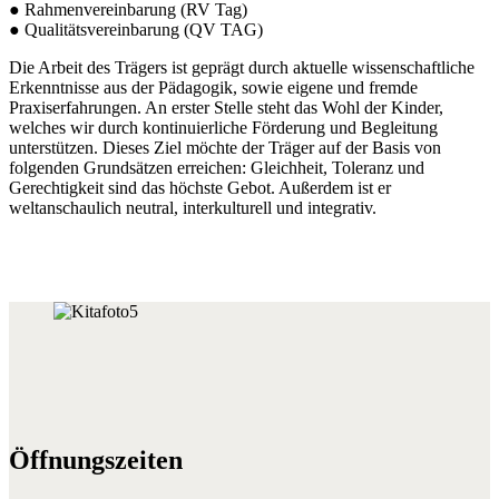
● Rahmenvereinbarung (RV Tag)
● Qualitätsvereinbarung (QV TAG)
Die Arbeit des Trägers ist geprägt durch aktuelle wissenschaftliche
Erkenntnisse aus der Pädagogik, sowie eigene und fremde
Praxiserfahrungen. An erster Stelle steht das Wohl der Kinder,
welches wir durch kontinuierliche Förderung und Begleitung
unterstützen. Dieses Ziel möchte der Träger auf der Basis von
folgenden Grundsätzen erreichen: Gleichheit, Toleranz und
Gerechtigkeit sind das höchste Gebot. Außerdem ist er
weltanschaulich neutral, interkulturell und integrativ.
Öffnungszeiten