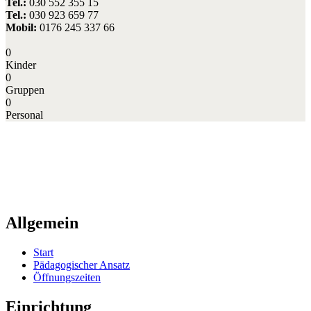
Tel.:
030 552 355 15
Tel.:
030 923 659 77
Mobil:
0176 245 337 66
0
Kinder
0
Gruppen
0
Personal
Allgemein
Start
Pädagogischer Ansatz
Öffnungszeiten
Einrichtung