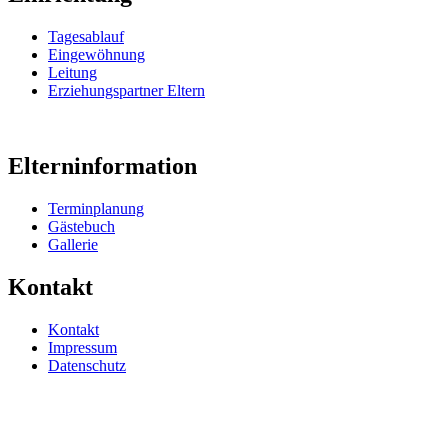
Tagesablauf
Eingewöhnung
Leitung
Erziehungspartner Eltern
Elterninformation
Terminplanung
Gästebuch
Gallerie
Kontakt
Kontakt
Impressum
Datenschutz