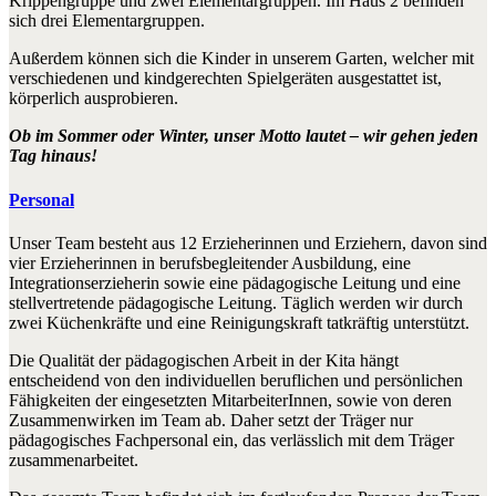
Krippengruppe und zwei Elementargruppen. Im Haus 2 befinden
sich drei Elementargruppen.
Außerdem können sich die Kinder in unserem Garten, welcher mit
verschiedenen und kindgerechten Spielgeräten ausgestattet ist,
körperlich ausprobieren.
Ob im Sommer oder Winter, unser Motto lautet – wir gehen jeden
Tag hinaus!
Personal
Unser Team besteht aus 12 Erzieherinnen und Erziehern, davon sind
vier Erzieherinnen in berufsbegleitender Ausbildung, eine
Integrationserzieherin sowie eine pädagogische Leitung und eine
stellvertretende pädagogische Leitung. Täglich werden wir durch
zwei Küchenkräfte und eine Reinigungskraft tatkräftig unterstützt.
Die Qualität der pädagogischen Arbeit in der Kita hängt
entscheidend von den individuellen beruflichen und persönlichen
Fähigkeiten der eingesetzten MitarbeiterInnen, sowie von deren
Zusammenwirken im Team ab. Daher setzt der Träger nur
pädagogisches Fachpersonal ein, das verlässlich mit dem Träger
zusammenarbeitet.