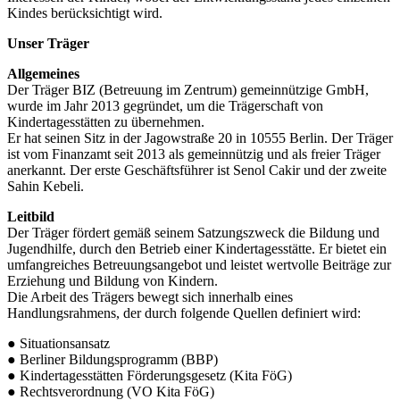
Kindes berücksichtigt wird.
Unser Träger
Allgemeines
Der Träger BIZ (Betreuung im Zentrum) gemeinnützige GmbH,
wurde im Jahr 2013 gegründet, um die Trägerschaft von
Kindertagesstätten zu übernehmen.
Er hat seinen Sitz in der Jagowstraße 20 in 10555 Berlin. Der Träger
ist vom Finanzamt seit 2013 als gemeinnützig und als freier Träger
anerkannt. Der erste Geschäftsführer ist Senol Cakir und der zweite
Sahin Kebeli.
Leitbild
Der Träger fördert gemäß seinem Satzungszweck die Bildung und
Jugendhilfe, durch den Betrieb einer Kindertagesstätte. Er bietet ein
umfangreiches Betreuungsangebot und leistet wertvolle Beiträge zur
Erziehung und Bildung von Kindern.
Die Arbeit des Trägers bewegt sich innerhalb eines
Handlungsrahmens, der durch folgende Quellen definiert wird:
● Situationsansatz
● Berliner Bildungsprogramm (BBP)
● Kindertagesstätten Förderungsgesetz (Kita FöG)
● Rechtsverordnung (VO Kita FöG)