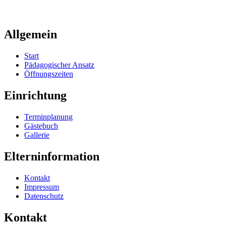
Allgemein
Start
Pädagogischer Ansatz
Öffnungszeiten
Einrichtung
Terminplanung
Gästebuch
Gallerie
Elterninformation
Kontakt
Impressum
Datenschutz
Kontakt