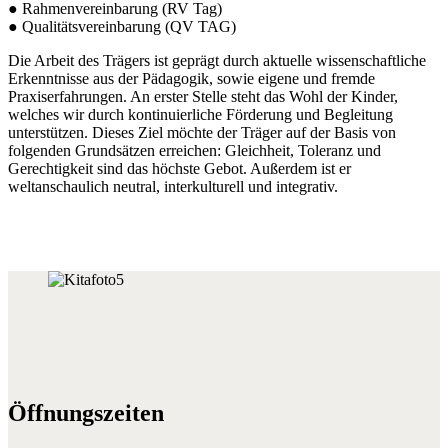
● Rahmenvereinbarung (RV Tag)
● Qualitätsvereinbarung (QV TAG)
Die Arbeit des Trägers ist geprägt durch aktuelle wissenschaftliche
Erkenntnisse aus der Pädagogik, sowie eigene und fremde
Praxiserfahrungen. An erster Stelle steht das Wohl der Kinder,
welches wir durch kontinuierliche Förderung und Begleitung
unterstützen. Dieses Ziel möchte der Träger auf der Basis von
folgenden Grundsätzen erreichen: Gleichheit, Toleranz und
Gerechtigkeit sind das höchste Gebot. Außerdem ist er
weltanschaulich neutral, interkulturell und integrativ.
Öffnungszeiten