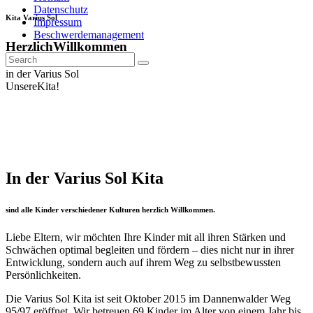
Datenschutz
Kita Varius Sol
Impressum
Beschwerdemanagement
Herzlich
Willkommen
in der Varius Sol
Unsere
Kita!
In der Varius Sol Kita
sind alle Kinder verschiedener Kulturen herzlich Willkommen.
Liebe Eltern, wir möchten Ihre Kinder mit all ihren Stärken und
Schwächen optimal begleiten und fördern – dies nicht nur in ihrer
Entwicklung, sondern auch auf ihrem Weg zu selbstbewussten
Persönlichkeiten.
Die Varius Sol Kita ist seit Oktober 2015 im Dannenwalder Weg
95/97 eröffnet. Wir betreuen 69 Kinder im Alter von einem Jahr bis