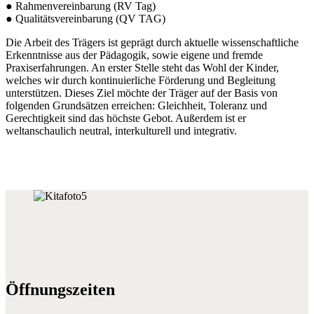
● Rahmenvereinbarung (RV Tag)
● Qualitätsvereinbarung (QV TAG)
Die Arbeit des Trägers ist geprägt durch aktuelle wissenschaftliche
Erkenntnisse aus der Pädagogik, sowie eigene und fremde
Praxiserfahrungen. An erster Stelle steht das Wohl der Kinder,
welches wir durch kontinuierliche Förderung und Begleitung
unterstützen. Dieses Ziel möchte der Träger auf der Basis von
folgenden Grundsätzen erreichen: Gleichheit, Toleranz und
Gerechtigkeit sind das höchste Gebot. Außerdem ist er
weltanschaulich neutral, interkulturell und integrativ.
Öffnungszeiten