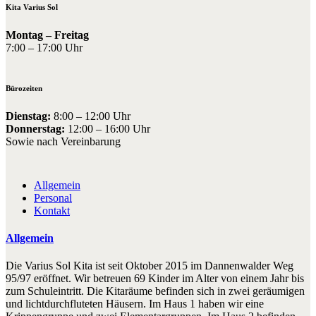
Kita Varius Sol
Montag – Freitag
7:00 – 17:00 Uhr
Bürozeiten
Dienstag:
8:00 – 12:00 Uhr
Donnerstag:
12:00 – 16:00 Uhr
Sowie nach Vereinbarung
Allgemein
Personal
Kontakt
Allgemein
Die Varius Sol Kita ist seit Oktober 2015 im Dannenwalder Weg
95/97 eröffnet. Wir betreuen 69 Kinder im Alter von einem Jahr bis
zum Schuleintritt. Die Kitaräume befinden sich in zwei geräumigen
und lichtdurchfluteten Häusern. Im Haus 1 haben wir eine