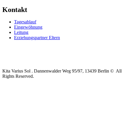
Kontakt
Tagesablauf
Eingewöhnung
Leitung
Erziehungspartner Eltern
Kita Varius Sol . Dannenwalder Weg 95/97, 13439 Berlin © All
Rights Reserved.