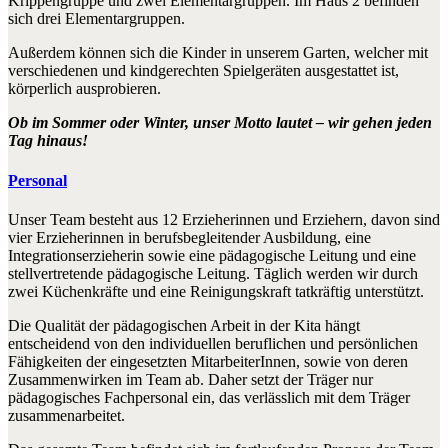
Krippengruppe und zwei Elementargruppen. Im Haus 2 befinden
sich drei Elementargruppen.
Außerdem können sich die Kinder in unserem Garten, welcher mit
verschiedenen und kindgerechten Spielgeräten ausgestattet ist,
körperlich ausprobieren.
Ob im Sommer oder Winter, unser Motto lautet – wir gehen jeden
Tag hinaus!
Personal
Unser Team besteht aus 12 Erzieherinnen und Erziehern, davon sind
vier Erzieherinnen in berufsbegleitender Ausbildung, eine
Integrationserzieherin sowie eine pädagogische Leitung und eine
stellvertretende pädagogische Leitung. Täglich werden wir durch
zwei Küchenkräfte und eine Reinigungskraft tatkräftig unterstützt.
Die Qualität der pädagogischen Arbeit in der Kita hängt
entscheidend von den individuellen beruflichen und persönlichen
Fähigkeiten der eingesetzten MitarbeiterInnen, sowie von deren
Zusammenwirken im Team ab. Daher setzt der Träger nur
pädagogisches Fachpersonal ein, das verlässlich mit dem Träger
zusammenarbeitet.