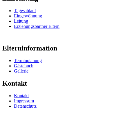
Tagesablauf
Eingewöhnung
Leitung
Erziehungspartner Eltern
Elterninformation
Terminplanung
Gästebuch
Gallerie
Kontakt
Kontakt
Impressum
Datenschutz