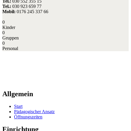
Tel.:
030 552 355 15
Tel.:
030 923 659 77
Mobil:
0176 245 337 66
0
Kinder
0
Gruppen
0
Personal
Allgemein
Start
Pädagogischer Ansatz
Öffnungszeiten
Einrichtung