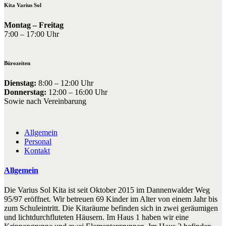
Kita Varius Sol
Montag – Freitag
7:00 – 17:00 Uhr
Bürozeiten
Dienstag:
8:00 – 12:00 Uhr
Donnerstag:
12:00 – 16:00 Uhr
Sowie nach Vereinbarung
Allgemein
Personal
Kontakt
Allgemein
Die Varius Sol Kita ist seit Oktober 2015 im Dannenwalder Weg
95/97 eröffnet. Wir betreuen 69 Kinder im Alter von einem Jahr bis
zum Schuleintritt. Die Kitaräume befinden sich in zwei geräumigen
und lichtdurchfluteten Häusern. Im Haus 1 haben wir eine