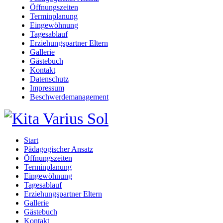
Marken im Bereich Spielautomaten zusammenzuarbeiten.
Öffnungszeiten
Terminplanung
Keno modell
Eingewöhnung
Tagesablauf
Erziehungspartner Eltern
Wild Tokyo Casino Ch 2025 Review
Gallerie
Freispiele können für bis zu insgesamt 180 Spins erneut ausgelöst
Gästebuch
werden.
Kontakt
Glücksspiel App Deutschland
Datenschutz
Sie müssen jedoch den Apple App Store besuchen, um nach der
Impressum
mobilen 888 Poker-App zu suchen.
Beschwerdemanagement
Keno Typ 10 3 Richtige
Start
Pädagogischer Ansatz
Öffnungszeiten
Terminplanung
Eingewöhnung
Tagesablauf
Erziehungspartner Eltern
Gallerie
Gästebuch
Kontakt