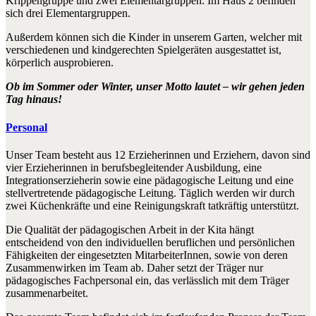
Krippengruppe und zwei Elementargruppen. Im Haus 2 befinden
sich drei Elementargruppen.
Außerdem können sich die Kinder in unserem Garten, welcher mit
verschiedenen und kindgerechten Spielgeräten ausgestattet ist,
körperlich ausprobieren.
Ob im Sommer oder Winter, unser Motto lautet – wir gehen jeden
Tag hinaus!
Personal
Unser Team besteht aus 12 Erzieherinnen und Erziehern, davon sind
vier Erzieherinnen in berufsbegleitender Ausbildung, eine
Integrationserzieherin sowie eine pädagogische Leitung und eine
stellvertretende pädagogische Leitung. Täglich werden wir durch
zwei Küchenkräfte und eine Reinigungskraft tatkräftig unterstützt.
Die Qualität der pädagogischen Arbeit in der Kita hängt
entscheidend von den individuellen beruflichen und persönlichen
Fähigkeiten der eingesetzten MitarbeiterInnen, sowie von deren
Zusammenwirken im Team ab. Daher setzt der Träger nur
pädagogisches Fachpersonal ein, das verlässlich mit dem Träger
zusammenarbeitet.