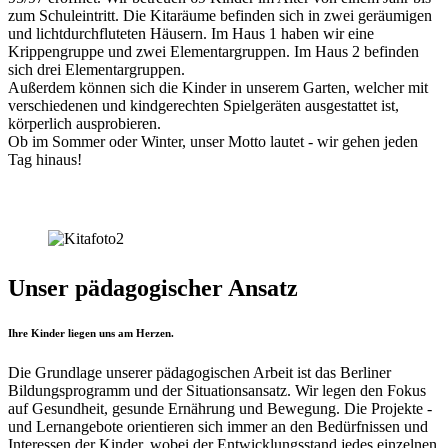
zum Schuleintritt. Die Kitaräume befinden sich in zwei geräumigen
und lichtdurchfluteten Häusern. Im Haus 1 haben wir eine
Krippengruppe und zwei Elementargruppen. Im Haus 2 befinden
sich drei Elementargruppen.
Außerdem können sich die Kinder in unserem Garten, welcher mit
verschiedenen und kindgerechten Spielgeräten ausgestattet ist,
körperlich ausprobieren.
Ob im Sommer oder Winter, unser Motto lautet - wir gehen jeden
Tag hinaus!
Unser pädagogischer Ansatz
Ihre Kinder liegen uns am Herzen.
Die Grundlage unserer pädagogischen Arbeit ist das Berliner
Bildungsprogramm und der Situationsansatz. Wir legen den Fokus
auf Gesundheit, gesunde Ernährung und Bewegung. Die Projekte -
und Lernangebote orientieren sich immer an den Bedürfnissen und
Interessen der Kinder, wobei der Entwicklungsstand jedes einzelnen