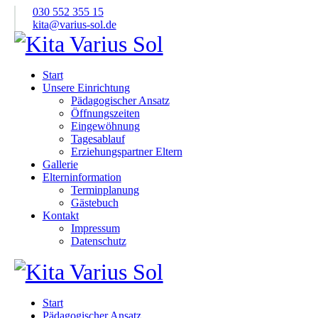
030 552 355 15
kita@varius-sol.de
Casino gewinn automat
50 Freispiele Total Casino Ohne Einzahlung Bonus
: Außer
dass mein Laden an der Ecke nur einen verkauft, und ich habe
Start
keine Ahnung, was was ist.
Unsere Einrichtung
Kostenlos Spielen Aztec Gold Extra Gold Megaways
Pädagogischer Ansatz
Freispiele Ohne Einzahlung
- Alles was es braucht ist eine
Öffnungszeiten
Desktop-Verknüpfung.
Eingewöhnung
Europa Casino 50 Free Spins
: Um den Bonus und die damit
Tagesablauf
erzielten Gewinne auszahlen zu können, muss der Bonus
Erziehungspartner Eltern
innerhalb von 90 Tagen 30-mal im Casino umgesetzt werden.
Gallerie
Elterninformation
Casino manager gehalt
Terminplanung
Gästebuch
Frankfurt Casino Blackjack
Kontakt
Egal, ob es sich um einen Bonus ohne Einzahlung oder ein
Impressum
Willkommensangebot handelt, die Registrierung eines Kontos
Datenschutz
ist der erste Schritt, um Freispiele in einem Online-Casino in
Anspruch zu nehmen.
Casino Online Echt Geld
Welcher Softwareanbieter hat den Slot Four Lucky Diamonds
entwickelt.
Start
Slot Strike Casino ist stolz darauf, mit einigen der größten
Pädagogischer Ansatz