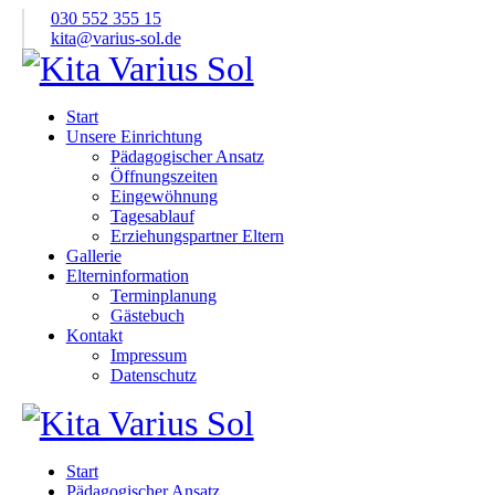
030 552 355 15
kita@varius-sol.de
Casino gewinn automat
50 Freispiele Total Casino Ohne Einzahlung Bonus
: Außer
dass mein Laden an der Ecke nur einen verkauft, und ich habe
Start
keine Ahnung, was was ist.
Unsere Einrichtung
Kostenlos Spielen Aztec Gold Extra Gold Megaways
Pädagogischer Ansatz
Freispiele Ohne Einzahlung
- Alles was es braucht ist eine
Öffnungszeiten
Desktop-Verknüpfung.
Eingewöhnung
Europa Casino 50 Free Spins
: Um den Bonus und die damit
Tagesablauf
erzielten Gewinne auszahlen zu können, muss der Bonus
Erziehungspartner Eltern
innerhalb von 90 Tagen 30-mal im Casino umgesetzt werden.
Gallerie
Elterninformation
Casino manager gehalt
Terminplanung
Gästebuch
Frankfurt Casino Blackjack
Kontakt
Egal, ob es sich um einen Bonus ohne Einzahlung oder ein
Impressum
Willkommensangebot handelt, die Registrierung eines Kontos
Datenschutz
ist der erste Schritt, um Freispiele in einem Online-Casino in
Anspruch zu nehmen.
Casino Online Echt Geld
Welcher Softwareanbieter hat den Slot Four Lucky Diamonds
entwickelt.
Start
Slot Strike Casino ist stolz darauf, mit einigen der größten
Pädagogischer Ansatz