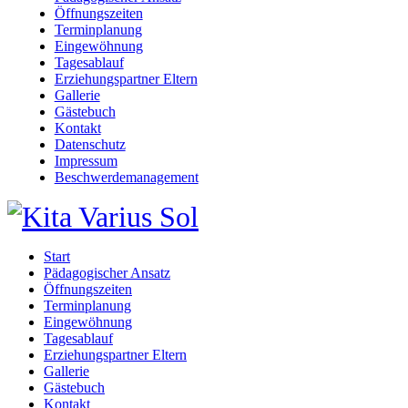
Marken im Bereich Spielautomaten zusammenzuarbeiten.
Öffnungszeiten
Terminplanung
Keno modell
Eingewöhnung
Tagesablauf
Erziehungspartner Eltern
Wild Tokyo Casino Ch 2025 Review
Gallerie
Freispiele können für bis zu insgesamt 180 Spins erneut ausgelöst
Gästebuch
werden.
Kontakt
Glücksspiel App Deutschland
Datenschutz
Sie müssen jedoch den Apple App Store besuchen, um nach der
Impressum
mobilen 888 Poker-App zu suchen.
Beschwerdemanagement
Keno Typ 10 3 Richtige
Start
Pädagogischer Ansatz
Öffnungszeiten
Terminplanung
Eingewöhnung
Tagesablauf
Erziehungspartner Eltern
Gallerie
Gästebuch
Kontakt