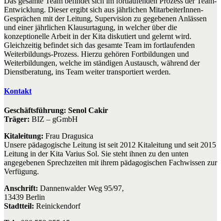
Das gesamte Team befindet sich im fortlaufenden Prozess der Team-
Entwicklung. Dieser ergibt sich aus jährlichen MitarbeiterInnen-
Gesprächen mit der Leitung, Supervision zu gegebenen Anlässen
und einer jährlichen Klausurtagung, in welcher über die
konzeptionelle Arbeit in der Kita diskutiert und gelernt wird.
Gleichzeitig befindet sich das gesamte Team im fortlaufenden
Weiterbildungs-Prozess. Hierzu gehören Fortbildungen und
Weiterbildungen, welche im ständigen Austausch, während der
Dienstberatung, ins Team weiter transportiert werden.
Kontakt
Geschäftsführung: Senol Cakir
Träger:
BIZ – gGmbH
Kitaleitung:
Frau Dragusica
Unsere pädagogische Leitung ist seit 2012 Kitaleitung und seit 2015
Leitung in der Kita Varius Sol. Sie steht ihnen zu den unten
angegebenen Sprechzeiten mit ihrem pädagogischen Fachwissen zur
Verfügung.
Anschrift:
Dannenwalder Weg 95/97,
13439 Berlin
Stadtteil:
Reinickendorf