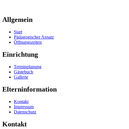
Allgemein
Start
Pädagogischer Ansatz
Öffnungszeiten
Einrichtung
Terminplanung
Gästebuch
Gallerie
Elterninformation
Kontakt
Impressum
Datenschutz
Kontakt