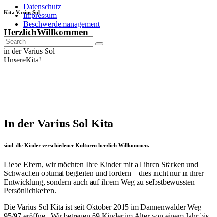
Datenschutz
Kita Varius Sol
Impressum
Beschwerdemanagement
Herzlich
Willkommen
in der Varius Sol
Unsere
Kita!
In der Varius Sol Kita
sind alle Kinder verschiedener Kulturen herzlich Willkommen.
Liebe Eltern, wir möchten Ihre Kinder mit all ihren Stärken und
Schwächen optimal begleiten und fördern – dies nicht nur in ihrer
Entwicklung, sondern auch auf ihrem Weg zu selbstbewussten
Persönlichkeiten.
Die Varius Sol Kita ist seit Oktober 2015 im Dannenwalder Weg
95/97 eröffnet. Wir betreuen 69 Kinder im Alter von einem Jahr bis