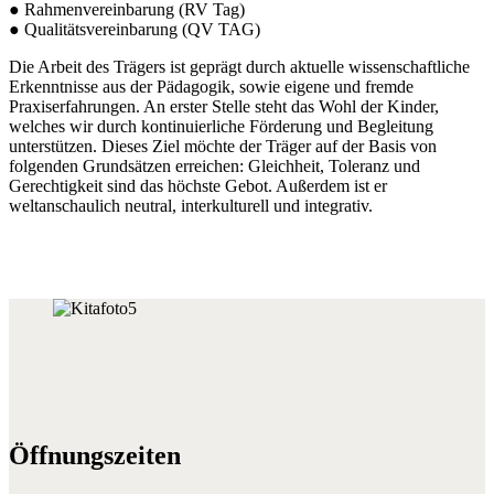
● Rahmenvereinbarung (RV Tag)
● Qualitätsvereinbarung (QV TAG)
Die Arbeit des Trägers ist geprägt durch aktuelle wissenschaftliche
Erkenntnisse aus der Pädagogik, sowie eigene und fremde
Praxiserfahrungen. An erster Stelle steht das Wohl der Kinder,
welches wir durch kontinuierliche Förderung und Begleitung
unterstützen. Dieses Ziel möchte der Träger auf der Basis von
folgenden Grundsätzen erreichen: Gleichheit, Toleranz und
Gerechtigkeit sind das höchste Gebot. Außerdem ist er
weltanschaulich neutral, interkulturell und integrativ.
Öffnungszeiten