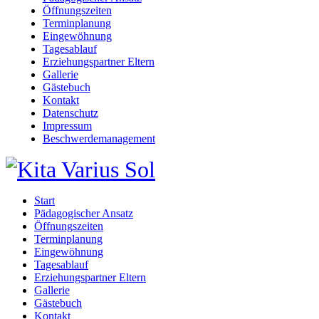
Marken im Bereich Spielautomaten zusammenzuarbeiten.
Öffnungszeiten
Terminplanung
Keno modell
Eingewöhnung
Tagesablauf
Erziehungspartner Eltern
Wild Tokyo Casino Ch 2025 Review
Gallerie
Freispiele können für bis zu insgesamt 180 Spins erneut ausgelöst
Gästebuch
werden.
Kontakt
Glücksspiel App Deutschland
Datenschutz
Sie müssen jedoch den Apple App Store besuchen, um nach der
Impressum
mobilen 888 Poker-App zu suchen.
Beschwerdemanagement
Keno Typ 10 3 Richtige
Start
Pädagogischer Ansatz
Öffnungszeiten
Terminplanung
Eingewöhnung
Tagesablauf
Erziehungspartner Eltern
Gallerie
Gästebuch
Kontakt