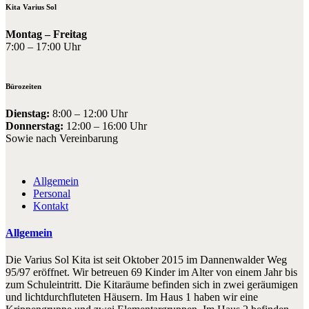
Kita Varius Sol
Montag – Freitag
7:00 – 17:00 Uhr
Bürozeiten
Dienstag:
8:00 – 12:00 Uhr
Donnerstag:
12:00 – 16:00 Uhr
Sowie nach Vereinbarung
Allgemein
Personal
Kontakt
Allgemein
Die Varius Sol Kita ist seit Oktober 2015 im Dannenwalder Weg
95/97 eröffnet. Wir betreuen 69 Kinder im Alter von einem Jahr bis
zum Schuleintritt. Die Kitaräume befinden sich in zwei geräumigen
und lichtdurchfluteten Häusern. Im Haus 1 haben wir eine