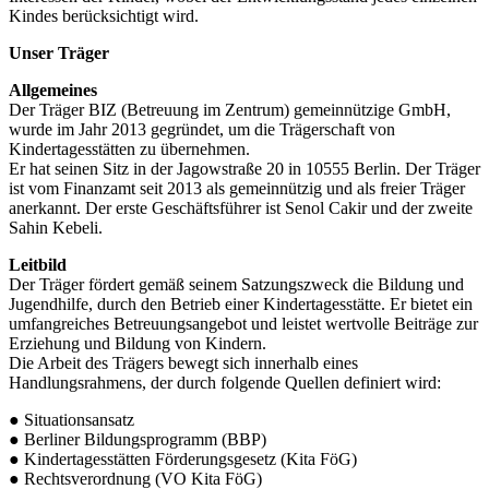
Kindes berücksichtigt wird.
Unser Träger
Allgemeines
Der Träger BIZ (Betreuung im Zentrum) gemeinnützige GmbH,
wurde im Jahr 2013 gegründet, um die Trägerschaft von
Kindertagesstätten zu übernehmen.
Er hat seinen Sitz in der Jagowstraße 20 in 10555 Berlin. Der Träger
ist vom Finanzamt seit 2013 als gemeinnützig und als freier Träger
anerkannt. Der erste Geschäftsführer ist Senol Cakir und der zweite
Sahin Kebeli.
Leitbild
Der Träger fördert gemäß seinem Satzungszweck die Bildung und
Jugendhilfe, durch den Betrieb einer Kindertagesstätte. Er bietet ein
umfangreiches Betreuungsangebot und leistet wertvolle Beiträge zur
Erziehung und Bildung von Kindern.
Die Arbeit des Trägers bewegt sich innerhalb eines
Handlungsrahmens, der durch folgende Quellen definiert wird:
● Situationsansatz
● Berliner Bildungsprogramm (BBP)
● Kindertagesstätten Förderungsgesetz (Kita FöG)
● Rechtsverordnung (VO Kita FöG)