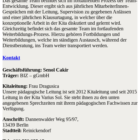
Das gesamte Team befindet sich im fortlaufenden Prozess der Team-
Entwicklung. Dieser ergibt sich aus jährlichen MitarbeiterInnen-
Gesprächen mit der Leitung, Supervision zu gegebenen Anlässen
und einer jährlichen Klausurtagung, in welcher über die
konzeptionelle Arbeit in der Kita diskutiert und gelernt wird.
Gleichzeitig befindet sich das gesamte Team im fortlaufenden
Weiterbildungs-Prozess. Hierzu gehören Fortbildungen und
Weiterbildungen, welche im ständigen Austausch, während der
Dienstberatung, ins Team weiter transportiert werden.
Kontakt
Geschäftsführung: Senol Cakir
Träger:
BIZ – gGmbH
Kitaleitung:
Frau Dragusica
Unsere pädagogische Leitung ist seit 2012 Kitaleitung und seit 2015
Leitung in der Kita Varius Sol. Sie steht ihnen zu den unten
angegebenen Sprechzeiten mit ihrem pädagogischen Fachwissen zur
Verfügung.
Anschrift:
Dannenwalder Weg 95/97,
13439 Berlin
Stadtteil:
Reinickendorf