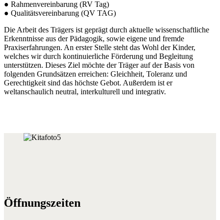
● Rahmenvereinbarung (RV Tag)
● Qualitätsvereinbarung (QV TAG)
Die Arbeit des Trägers ist geprägt durch aktuelle wissenschaftliche
Erkenntnisse aus der Pädagogik, sowie eigene und fremde
Praxiserfahrungen. An erster Stelle steht das Wohl der Kinder,
welches wir durch kontinuierliche Förderung und Begleitung
unterstützen. Dieses Ziel möchte der Träger auf der Basis von
folgenden Grundsätzen erreichen: Gleichheit, Toleranz und
Gerechtigkeit sind das höchste Gebot. Außerdem ist er
weltanschaulich neutral, interkulturell und integrativ.
Öffnungszeiten