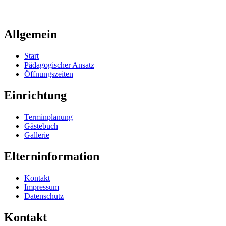
Allgemein
Start
Pädagogischer Ansatz
Öffnungszeiten
Einrichtung
Terminplanung
Gästebuch
Gallerie
Elterninformation
Kontakt
Impressum
Datenschutz
Kontakt