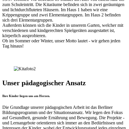
zum Schuleintritt. Die Kitaräume befinden sich in zwei geräumigen
und lichtdurchfluteten Häusern. Im Haus 1 haben wir eine
Krippengruppe und zwei Elementargruppen. Im Haus 2 befinden
sich drei Elementargruppen.
Außerdem können sich die Kinder in unserem Garten, welcher mit
verschiedenen und kindgerechten Spielgeräten ausgestattet ist,
körperlich ausprobieren.
Ob im Sommer oder Winter, unser Motto lautet - wir gehen jeden
Tag hinaus!
Unser pädagogischer Ansatz
Ihre Kinder liegen uns am Herzen.
Die Grundlage unserer pädagogischen Arbeit ist das Berliner
Bildungsprogramm und der Situationsansatz. Wir legen den Fokus
auf Gesundheit, gesunde Ernährung und Bewegung. Die Projekte -
und Lernangebote orientieren sich immer an den Bedürfnissen und
Interessen der Kinder, wobei der Entwicklungsstand jedes einzelnen