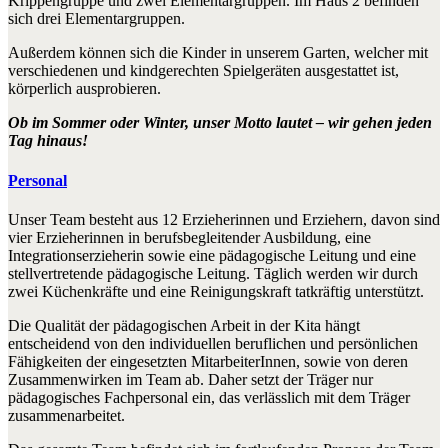
Krippengruppe und zwei Elementargruppen. Im Haus 2 befinden
sich drei Elementargruppen.
Außerdem können sich die Kinder in unserem Garten, welcher mit
verschiedenen und kindgerechten Spielgeräten ausgestattet ist,
körperlich ausprobieren.
Ob im Sommer oder Winter, unser Motto lautet – wir gehen jeden
Tag hinaus!
Personal
Unser Team besteht aus 12 Erzieherinnen und Erziehern, davon sind
vier Erzieherinnen in berufsbegleitender Ausbildung, eine
Integrationserzieherin sowie eine pädagogische Leitung und eine
stellvertretende pädagogische Leitung. Täglich werden wir durch
zwei Küchenkräfte und eine Reinigungskraft tatkräftig unterstützt.
Die Qualität der pädagogischen Arbeit in der Kita hängt
entscheidend von den individuellen beruflichen und persönlichen
Fähigkeiten der eingesetzten MitarbeiterInnen, sowie von deren
Zusammenwirken im Team ab. Daher setzt der Träger nur
pädagogisches Fachpersonal ein, das verlässlich mit dem Träger
zusammenarbeitet.