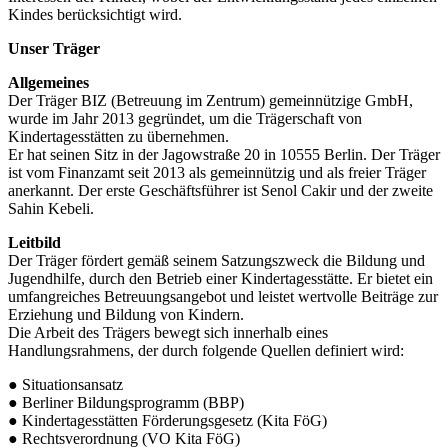
Kindes berücksichtigt wird.
Unser Träger
Allgemeines
Der Träger BIZ (Betreuung im Zentrum) gemeinnützige GmbH,
wurde im Jahr 2013 gegründet, um die Trägerschaft von
Kindertagesstätten zu übernehmen.
Er hat seinen Sitz in der Jagowstraße 20 in 10555 Berlin. Der Träger
ist vom Finanzamt seit 2013 als gemeinnützig und als freier Träger
anerkannt. Der erste Geschäftsführer ist Senol Cakir und der zweite
Sahin Kebeli.
Leitbild
Der Träger fördert gemäß seinem Satzungszweck die Bildung und
Jugendhilfe, durch den Betrieb einer Kindertagesstätte. Er bietet ein
umfangreiches Betreuungsangebot und leistet wertvolle Beiträge zur
Erziehung und Bildung von Kindern.
Die Arbeit des Trägers bewegt sich innerhalb eines
Handlungsrahmens, der durch folgende Quellen definiert wird:
● Situationsansatz
● Berliner Bildungsprogramm (BBP)
● Kindertagesstätten Förderungsgesetz (Kita FöG)
● Rechtsverordnung (VO Kita FöG)