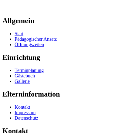
Allgemein
Start
Pädagogischer Ansatz
Öffnungszeiten
Einrichtung
Terminplanung
Gästebuch
Gallerie
Elterninformation
Kontakt
Impressum
Datenschutz
Kontakt