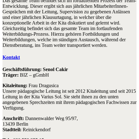
Das gesamte Team befindet sich im fortlaufenden Prozess der Team-
Entwicklung. Dieser ergibt sich aus jährlichen MitarbeiterInnen-
Gesprächen mit der Leitung, Supervision zu gegebenen Anlässen
und einer jährlichen Klausurtagung, in welcher über die
konzeptionelle Arbeit in der Kita diskutiert und gelernt wird.
Gleichzeitig befindet sich das gesamte Team im fortlaufenden
Weiterbildungs-Prozess. Hierzu gehören Fortbildungen und
Weiterbildungen, welche im ständigen Austausch, während der
Dienstberatung, ins Team weiter transportiert werden.
Kontakt
Geschäftsführung: Senol Cakir
Träger:
BIZ – gGmbH
Kitaleitung:
Frau Dragusica
Unsere pädagogische Leitung ist seit 2012 Kitaleitung und seit 2015
Leitung in der Kita Varius Sol. Sie steht ihnen zu den unten
angegebenen Sprechzeiten mit ihrem pädagogischen Fachwissen zur
Verfügung.
Anschrift:
Dannenwalder Weg 95/97,
13439 Berlin
Stadtteil:
Reinickendorf