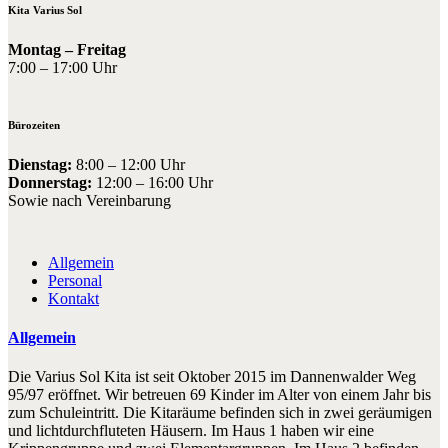
Kita Varius Sol
Montag – Freitag
7:00 – 17:00 Uhr
Bürozeiten
Dienstag:
8:00 – 12:00 Uhr
Donnerstag:
12:00 – 16:00 Uhr
Sowie nach Vereinbarung
Allgemein
Personal
Kontakt
Allgemein
Die Varius Sol Kita ist seit Oktober 2015 im Dannenwalder Weg
95/97 eröffnet. Wir betreuen 69 Kinder im Alter von einem Jahr bis
zum Schuleintritt. Die Kitaräume befinden sich in zwei geräumigen
und lichtdurchfluteten Häusern. Im Haus 1 haben wir eine