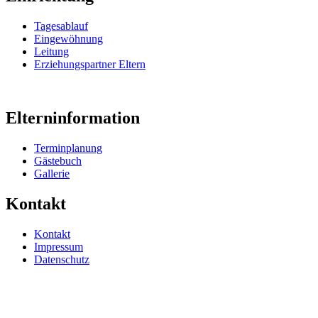
Tagesablauf
Eingewöhnung
Leitung
Erziehungspartner Eltern
Elterninformation
Terminplanung
Gästebuch
Gallerie
Kontakt
Kontakt
Impressum
Datenschutz