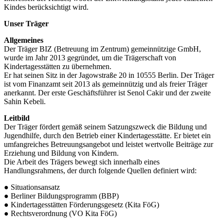
Kindes berücksichtigt wird.
Unser Träger
Allgemeines
Der Träger BIZ (Betreuung im Zentrum) gemeinnützige GmbH,
wurde im Jahr 2013 gegründet, um die Trägerschaft von
Kindertagesstätten zu übernehmen.
Er hat seinen Sitz in der Jagowstraße 20 in 10555 Berlin. Der Träger
ist vom Finanzamt seit 2013 als gemeinnützig und als freier Träger
anerkannt. Der erste Geschäftsführer ist Senol Cakir und der zweite
Sahin Kebeli.
Leitbild
Der Träger fördert gemäß seinem Satzungszweck die Bildung und
Jugendhilfe, durch den Betrieb einer Kindertagesstätte. Er bietet ein
umfangreiches Betreuungsangebot und leistet wertvolle Beiträge zur
Erziehung und Bildung von Kindern.
Die Arbeit des Trägers bewegt sich innerhalb eines
Handlungsrahmens, der durch folgende Quellen definiert wird:
● Situationsansatz
● Berliner Bildungsprogramm (BBP)
● Kindertagesstätten Förderungsgesetz (Kita FöG)
● Rechtsverordnung (VO Kita FöG)