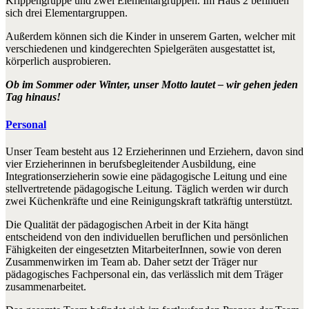
Krippengruppe und zwei Elementargruppen. Im Haus 2 befinden
sich drei Elementargruppen.
Außerdem können sich die Kinder in unserem Garten, welcher mit
verschiedenen und kindgerechten Spielgeräten ausgestattet ist,
körperlich ausprobieren.
Ob im Sommer oder Winter, unser Motto lautet – wir gehen jeden
Tag hinaus!
Personal
Unser Team besteht aus 12 Erzieherinnen und Erziehern, davon sind
vier Erzieherinnen in berufsbegleitender Ausbildung, eine
Integrationserzieherin sowie eine pädagogische Leitung und eine
stellvertretende pädagogische Leitung. Täglich werden wir durch
zwei Küchenkräfte und eine Reinigungskraft tatkräftig unterstützt.
Die Qualität der pädagogischen Arbeit in der Kita hängt
entscheidend von den individuellen beruflichen und persönlichen
Fähigkeiten der eingesetzten MitarbeiterInnen, sowie von deren
Zusammenwirken im Team ab. Daher setzt der Träger nur
pädagogisches Fachpersonal ein, das verlässlich mit dem Träger
zusammenarbeitet.