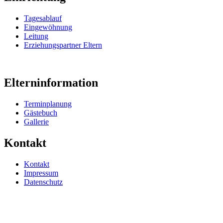
Tagesablauf
Eingewöhnung
Leitung
Erziehungspartner Eltern
Elterninformation
Terminplanung
Gästebuch
Gallerie
Kontakt
Kontakt
Impressum
Datenschutz