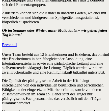
Krippengruppe und zwei Elementargruppen. Im Haus 2 befinden
sich drei Elementargruppen.
Außerdem können sich die Kinder in unserem Garten, welcher mit
verschiedenen und kindgerechten Spielgeräten ausgestattet ist,
körperlich ausprobieren.
Ob im Sommer oder Winter, unser Motto lautet – wir gehen jeden
Tag hinaus!
Personal
Unser Team besteht aus 12 Erzieherinnen und Erziehern, davon sind
vier Erzieherinnen in berufsbegleitender Ausbildung, eine
Integrationserzieherin sowie eine pädagogische Leitung und eine
stellvertretende pädagogische Leitung. Täglich werden wir durch
zwei Küchenkräfte und eine Reinigungskraft tatkräftig unterstützt.
Die Qualität der pädagogischen Arbeit in der Kita hängt
entscheidend von den individuellen beruflichen und persönlichen
Fähigkeiten der eingesetzten MitarbeiterInnen, sowie von deren
Zusammenwirken im Team ab. Daher setzt der Träger nur
pädagogisches Fachpersonal ein, das verlässlich mit dem Träger
zusammenarbeitet.