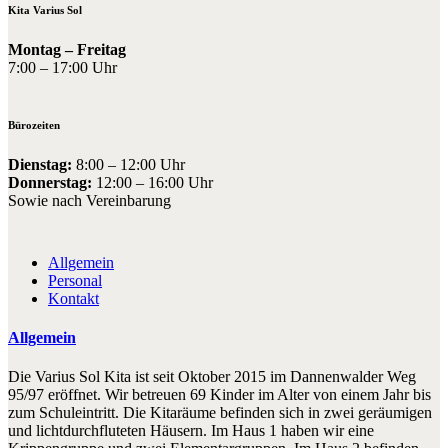
Kita Varius Sol
Montag – Freitag
7:00 – 17:00 Uhr
Bürozeiten
Dienstag:
8:00 – 12:00 Uhr
Donnerstag:
12:00 – 16:00 Uhr
Sowie nach Vereinbarung
Allgemein
Personal
Kontakt
Allgemein
Die Varius Sol Kita ist seit Oktober 2015 im Dannenwalder Weg
95/97 eröffnet. Wir betreuen 69 Kinder im Alter von einem Jahr bis
zum Schuleintritt. Die Kitaräume befinden sich in zwei geräumigen
und lichtdurchfluteten Häusern. Im Haus 1 haben wir eine