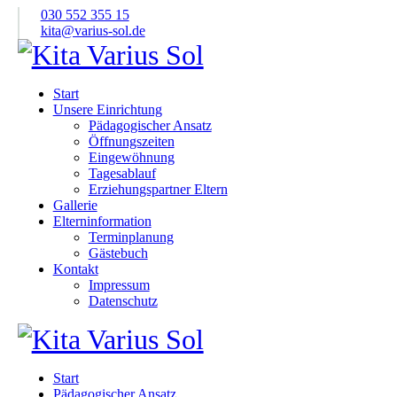
030 552 355 15
kita@varius-sol.de
Casino gewinn automat
50 Freispiele Total Casino Ohne Einzahlung Bonus
: Außer
dass mein Laden an der Ecke nur einen verkauft, und ich habe
Start
keine Ahnung, was was ist.
Unsere Einrichtung
Kostenlos Spielen Aztec Gold Extra Gold Megaways
Pädagogischer Ansatz
Freispiele Ohne Einzahlung
- Alles was es braucht ist eine
Öffnungszeiten
Desktop-Verknüpfung.
Eingewöhnung
Europa Casino 50 Free Spins
: Um den Bonus und die damit
Tagesablauf
erzielten Gewinne auszahlen zu können, muss der Bonus
Erziehungspartner Eltern
innerhalb von 90 Tagen 30-mal im Casino umgesetzt werden.
Gallerie
Elterninformation
Casino manager gehalt
Terminplanung
Gästebuch
Frankfurt Casino Blackjack
Kontakt
Egal, ob es sich um einen Bonus ohne Einzahlung oder ein
Impressum
Willkommensangebot handelt, die Registrierung eines Kontos
Datenschutz
ist der erste Schritt, um Freispiele in einem Online-Casino in
Anspruch zu nehmen.
Casino Online Echt Geld
Welcher Softwareanbieter hat den Slot Four Lucky Diamonds
entwickelt.
Start
Slot Strike Casino ist stolz darauf, mit einigen der größten
Pädagogischer Ansatz