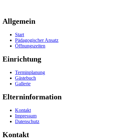
Allgemein
Start
Pädagogischer Ansatz
Öffnungszeiten
Einrichtung
Terminplanung
Gästebuch
Gallerie
Elterninformation
Kontakt
Impressum
Datenschutz
Kontakt