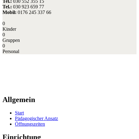
Tel.:
030 552 355 15
Tel.:
030 923 659 77
Mobil:
0176 245 337 66
0
Kinder
0
Gruppen
0
Personal
Allgemein
Start
Pädagogischer Ansatz
Öffnungszeiten
Einrichtung