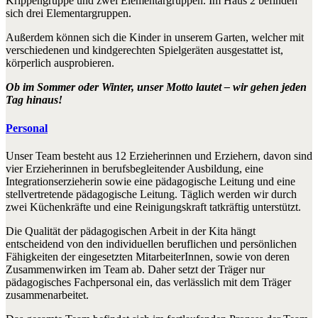
Krippengruppe und zwei Elementargruppen. Im Haus 2 befinden
sich drei Elementargruppen.
Außerdem können sich die Kinder in unserem Garten, welcher mit
verschiedenen und kindgerechten Spielgeräten ausgestattet ist,
körperlich ausprobieren.
Ob im Sommer oder Winter, unser Motto lautet – wir gehen jeden
Tag hinaus!
Personal
Unser Team besteht aus 12 Erzieherinnen und Erziehern, davon sind
vier Erzieherinnen in berufsbegleitender Ausbildung, eine
Integrationserzieherin sowie eine pädagogische Leitung und eine
stellvertretende pädagogische Leitung. Täglich werden wir durch
zwei Küchenkräfte und eine Reinigungskraft tatkräftig unterstützt.
Die Qualität der pädagogischen Arbeit in der Kita hängt
entscheidend von den individuellen beruflichen und persönlichen
Fähigkeiten der eingesetzten MitarbeiterInnen, sowie von deren
Zusammenwirken im Team ab. Daher setzt der Träger nur
pädagogisches Fachpersonal ein, das verlässlich mit dem Träger
zusammenarbeitet.