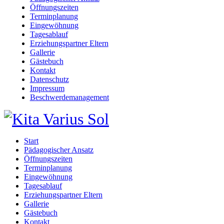
Marken im Bereich Spielautomaten zusammenzuarbeiten.
Öffnungszeiten
Terminplanung
Keno modell
Eingewöhnung
Tagesablauf
Erziehungspartner Eltern
Wild Tokyo Casino Ch 2025 Review
Gallerie
Freispiele können für bis zu insgesamt 180 Spins erneut ausgelöst
Gästebuch
werden.
Kontakt
Glücksspiel App Deutschland
Datenschutz
Sie müssen jedoch den Apple App Store besuchen, um nach der
Impressum
mobilen 888 Poker-App zu suchen.
Beschwerdemanagement
Keno Typ 10 3 Richtige
Start
Pädagogischer Ansatz
Öffnungszeiten
Terminplanung
Eingewöhnung
Tagesablauf
Erziehungspartner Eltern
Gallerie
Gästebuch
Kontakt