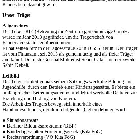
Kindes berücksichtigt wird.
Unser Träger
Allgemeines
Der Träger BIZ (Betreuung im Zentrum) gemeinnützige GmbH,
wurde im Jahr 2013 gegründet, um die Trägerschaft von
Kindertagesstätten zu übernehmen.
Er hat seinen Sitz in der Jagowstraße 20 in 10555 Berlin. Der Träger
ist vom Finanzamt seit 2013 als gemeinnützig und als freier Träger
anerkannt. Der erste Geschäftsführer ist Senol Cakir und der zweite
Sahin Kebeli.
Leitbild
Der Träger fördert gemäß seinem Satzungszweck die Bildung und
Jugendhilfe, durch den Betrieb einer Kindertagesstätte. Er bietet ein
umfangreiches Betreuungsangebot und leistet wertvolle Beiträge zur
Erziehung und Bildung von Kindern.
Die Arbeit des Trägers bewegt sich innerhalb eines
Handlungsrahmens, der durch folgende Quellen definiert wird:
● Situationsansatz
● Berliner Bildungsprogramm (BBP)
● Kindertagesstätten Förderungsgesetz (Kita FöG)
● Rechtsverordnung (VO Kita FöG)