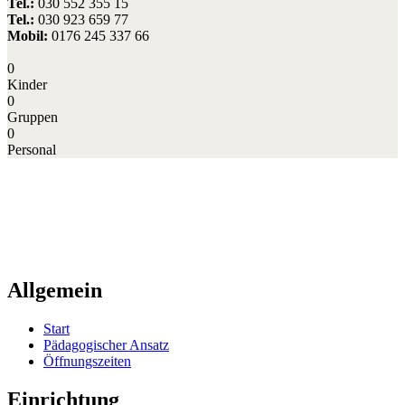
Tel.:
030 552 355 15
Tel.:
030 923 659 77
Mobil:
0176 245 337 66
0
Kinder
0
Gruppen
0
Personal
Allgemein
Start
Pädagogischer Ansatz
Öffnungszeiten
Einrichtung