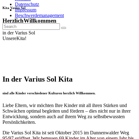
Datenschutz
Kita Varius Sol
Impressum
Beschwerdemanagement
Herzlich
Willkommen
in der Varius Sol
Unsere
Kita!
In der Varius Sol Kita
sind alle Kinder verschiedener Kulturen herzlich Willkommen.
Liebe Eltern, wir möchten Ihre Kinder mit all ihren Stärken und
Schwächen optimal begleiten und fördern – dies nicht nur in ihrer
Entwicklung, sondern auch auf ihrem Weg zu selbstbewussten
Persönlichkeiten.
Die Varius Sol Kita ist seit Oktober 2015 im Dannenwalder Weg
95/97 eröffnet. Wir betreuen 69 Kinder im Alter von einem Jahr bis