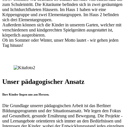
zum Schuleintritt. Die Kitaräume befinden sich in zwei geräumigen
und lichtdurchfluteten Häusern. Im Haus 1 haben wir eine
Krippengruppe und zwei Elementargruppen. Im Haus 2 befinden
sich drei Elementargruppen.
Außerdem können sich die Kinder in unserem Garten, welcher mit
verschiedenen und kindgerechten Spielgeräten ausgestattet ist,
körperlich ausprobieren.
Ob im Sommer oder Winter, unser Motto lautet - wir gehen jeden
Tag hinaus!
Unser pädagogischer Ansatz
Ihre Kinder liegen uns am Herzen.
Die Grundlage unserer pädagogischen Arbeit ist das Berliner
Bildungsprogramm und der Situationsansatz. Wir legen den Fokus
auf Gesundheit, gesunde Ernährung und Bewegung. Die Projekte -
und Lernangebote orientieren sich immer an den Bedürfnissen und
Interessen der Kinder, wobei der Entwicklungsstand jedes einzelnen