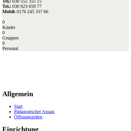
Tel.:
030 552 355 15
Tel.:
030 923 659 77
Mobil:
0176 245 337 66
0
Kinder
0
Gruppen
0
Personal
Allgemein
Start
Pädagogischer Ansatz
Öffnungszeiten
Einrichtung