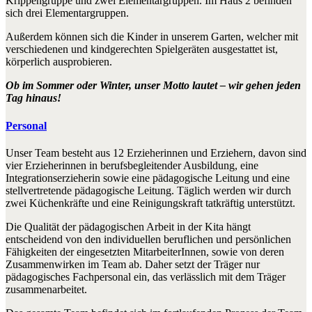
Krippengruppe und zwei Elementargruppen. Im Haus 2 befinden
sich drei Elementargruppen.
Außerdem können sich die Kinder in unserem Garten, welcher mit
verschiedenen und kindgerechten Spielgeräten ausgestattet ist,
körperlich ausprobieren.
Ob im Sommer oder Winter, unser Motto lautet – wir gehen jeden
Tag hinaus!
Personal
Unser Team besteht aus 12 Erzieherinnen und Erziehern, davon sind
vier Erzieherinnen in berufsbegleitender Ausbildung, eine
Integrationserzieherin sowie eine pädagogische Leitung und eine
stellvertretende pädagogische Leitung. Täglich werden wir durch
zwei Küchenkräfte und eine Reinigungskraft tatkräftig unterstützt.
Die Qualität der pädagogischen Arbeit in der Kita hängt
entscheidend von den individuellen beruflichen und persönlichen
Fähigkeiten der eingesetzten MitarbeiterInnen, sowie von deren
Zusammenwirken im Team ab. Daher setzt der Träger nur
pädagogisches Fachpersonal ein, das verlässlich mit dem Träger
zusammenarbeitet.