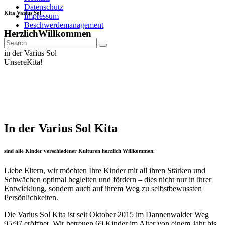
Datenschutz
Kita Varius Sol
Impressum
Beschwerdemanagement
Herzlich
Willkommen
in der Varius Sol
Unsere
Kita!
In der Varius Sol Kita
sind alle Kinder verschiedener Kulturen herzlich Willkommen.
Liebe Eltern, wir möchten Ihre Kinder mit all ihren Stärken und
Schwächen optimal begleiten und fördern – dies nicht nur in ihrer
Entwicklung, sondern auch auf ihrem Weg zu selbstbewussten
Persönlichkeiten.
Die Varius Sol Kita ist seit Oktober 2015 im Dannenwalder Weg
95/97 eröffnet. Wir betreuen 69 Kinder im Alter von einem Jahr bis