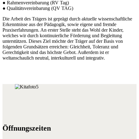
● Rahmenvereinbarung (RV Tag)
● Qualitätsvereinbarung (QV TAG)
Die Arbeit des Trägers ist geprägt durch aktuelle wissenschaftliche
Erkenntnisse aus der Pädagogik, sowie eigene und fremde
Praxiserfahrungen. An erster Stelle steht das Wohl der Kinder,
welches wir durch kontinuierliche Förderung und Begleitung
unterstützen. Dieses Ziel möchte der Träger auf der Basis von
folgenden Grundsätzen erreichen: Gleichheit, Toleranz und
Gerechtigkeit sind das höchste Gebot. Außerdem ist er
weltanschaulich neutral, interkulturell und integrativ.
Öffnungszeiten