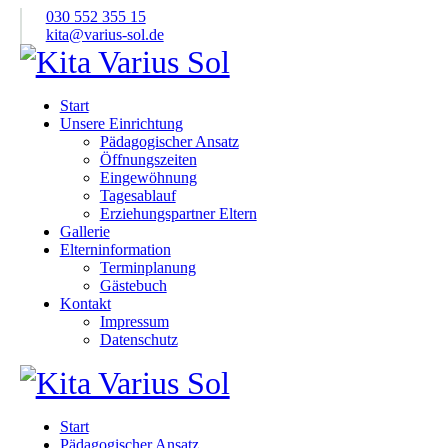
030 552 355 15
kita@varius-sol.de
Casino gewinn automat
50 Freispiele Total Casino Ohne Einzahlung Bonus
: Außer
dass mein Laden an der Ecke nur einen verkauft, und ich habe
Start
keine Ahnung, was was ist.
Unsere Einrichtung
Kostenlos Spielen Aztec Gold Extra Gold Megaways
Pädagogischer Ansatz
Freispiele Ohne Einzahlung
- Alles was es braucht ist eine
Öffnungszeiten
Desktop-Verknüpfung.
Eingewöhnung
Europa Casino 50 Free Spins
: Um den Bonus und die damit
Tagesablauf
erzielten Gewinne auszahlen zu können, muss der Bonus
Erziehungspartner Eltern
innerhalb von 90 Tagen 30-mal im Casino umgesetzt werden.
Gallerie
Elterninformation
Casino manager gehalt
Terminplanung
Gästebuch
Frankfurt Casino Blackjack
Kontakt
Egal, ob es sich um einen Bonus ohne Einzahlung oder ein
Impressum
Willkommensangebot handelt, die Registrierung eines Kontos
Datenschutz
ist der erste Schritt, um Freispiele in einem Online-Casino in
Anspruch zu nehmen.
Casino Online Echt Geld
Welcher Softwareanbieter hat den Slot Four Lucky Diamonds
entwickelt.
Start
Slot Strike Casino ist stolz darauf, mit einigen der größten
Pädagogischer Ansatz