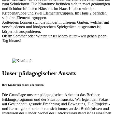
zum Schuleintritt. Die Kitaräume befinden sich in zwei geräumigen
und lichtdurchfluteten Häusern. Im Haus 1 haben wir eine
Krippengruppe und zwei Elementargruppen. Im Haus 2 befinden
sich drei Elementargruppen.
Außerdem können sich die Kinder in unserem Garten, welcher mit
verschiedenen und kindgerechten Spielgeräten ausgestattet ist,
körperlich ausprobieren.
Ob im Sommer oder Winter, unser Motto lautet - wir gehen jeden
Tag hinaus!
Unser pädagogischer Ansatz
Ihre Kinder liegen uns am Herzen.
Die Grundlage unserer pädagogischen Arbeit ist das Berliner
Bildungsprogramm und der Situationsansatz. Wir legen den Fokus
auf Gesundheit, gesunde Ernährung und Bewegung. Die Projekte -
und Lernangebote orientieren sich immer an den Bedürfnissen und
Interessen der Kinder, wobei der Entwicklungsstand jedes einzelnen