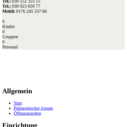
Tel.:
030 552 355 15
Tel.:
030 923 659 77
Mobil:
0176 245 337 66
0
Kinder
0
Gruppen
0
Personal
Allgemein
Start
Pädagogischer Ansatz
Öffnungszeiten
Einrichtung