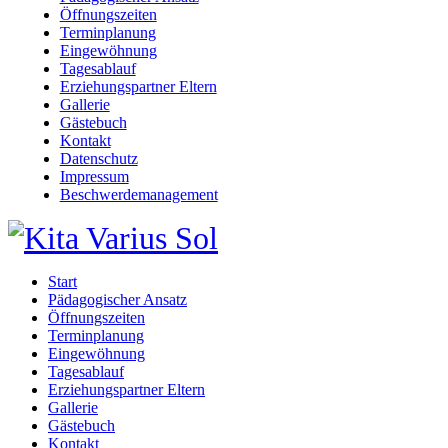
Marken im Bereich Spielautomaten zusammenzuarbeiten.
Öffnungszeiten
Terminplanung
Keno modell
Eingewöhnung
Tagesablauf
Erziehungspartner Eltern
Wild Tokyo Casino Ch 2025 Review
Gallerie
Freispiele können für bis zu insgesamt 180 Spins erneut ausgelöst
Gästebuch
werden.
Kontakt
Glücksspiel App Deutschland
Datenschutz
Sie müssen jedoch den Apple App Store besuchen, um nach der
Impressum
mobilen 888 Poker-App zu suchen.
Beschwerdemanagement
Keno Typ 10 3 Richtige
Start
Pädagogischer Ansatz
Öffnungszeiten
Terminplanung
Eingewöhnung
Tagesablauf
Erziehungspartner Eltern
Gallerie
Gästebuch
Kontakt