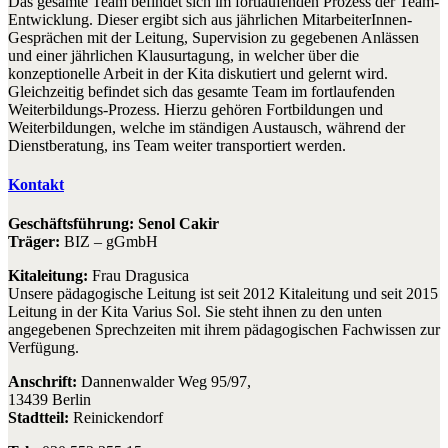
Das gesamte Team befindet sich im fortlaufenden Prozess der Team-
Entwicklung. Dieser ergibt sich aus jährlichen MitarbeiterInnen-
Gesprächen mit der Leitung, Supervision zu gegebenen Anlässen
und einer jährlichen Klausurtagung, in welcher über die
konzeptionelle Arbeit in der Kita diskutiert und gelernt wird.
Gleichzeitig befindet sich das gesamte Team im fortlaufenden
Weiterbildungs-Prozess. Hierzu gehören Fortbildungen und
Weiterbildungen, welche im ständigen Austausch, während der
Dienstberatung, ins Team weiter transportiert werden.
Kontakt
Geschäftsführung: Senol Cakir
Träger:
BIZ – gGmbH
Kitaleitung:
Frau Dragusica
Unsere pädagogische Leitung ist seit 2012 Kitaleitung und seit 2015
Leitung in der Kita Varius Sol. Sie steht ihnen zu den unten
angegebenen Sprechzeiten mit ihrem pädagogischen Fachwissen zur
Verfügung.
Anschrift:
Dannenwalder Weg 95/97,
13439 Berlin
Stadtteil:
Reinickendorf