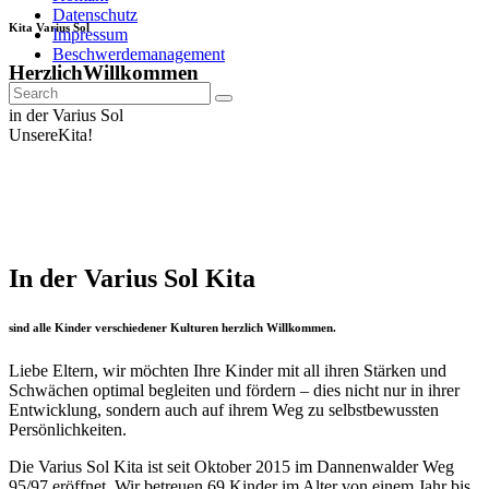
Datenschutz
Kita Varius Sol
Impressum
Beschwerdemanagement
Herzlich
Willkommen
in der Varius Sol
Unsere
Kita!
In der Varius Sol Kita
sind alle Kinder verschiedener Kulturen herzlich Willkommen.
Liebe Eltern, wir möchten Ihre Kinder mit all ihren Stärken und
Schwächen optimal begleiten und fördern – dies nicht nur in ihrer
Entwicklung, sondern auch auf ihrem Weg zu selbstbewussten
Persönlichkeiten.
Die Varius Sol Kita ist seit Oktober 2015 im Dannenwalder Weg
95/97 eröffnet. Wir betreuen 69 Kinder im Alter von einem Jahr bis