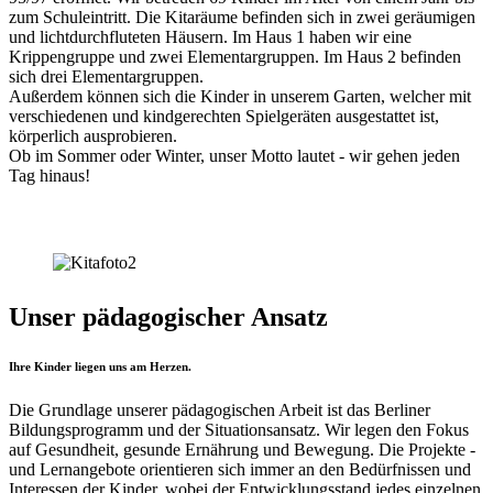
zum Schuleintritt. Die Kitaräume befinden sich in zwei geräumigen
und lichtdurchfluteten Häusern. Im Haus 1 haben wir eine
Krippengruppe und zwei Elementargruppen. Im Haus 2 befinden
sich drei Elementargruppen.
Außerdem können sich die Kinder in unserem Garten, welcher mit
verschiedenen und kindgerechten Spielgeräten ausgestattet ist,
körperlich ausprobieren.
Ob im Sommer oder Winter, unser Motto lautet - wir gehen jeden
Tag hinaus!
Unser pädagogischer Ansatz
Ihre Kinder liegen uns am Herzen.
Die Grundlage unserer pädagogischen Arbeit ist das Berliner
Bildungsprogramm und der Situationsansatz. Wir legen den Fokus
auf Gesundheit, gesunde Ernährung und Bewegung. Die Projekte -
und Lernangebote orientieren sich immer an den Bedürfnissen und
Interessen der Kinder, wobei der Entwicklungsstand jedes einzelnen