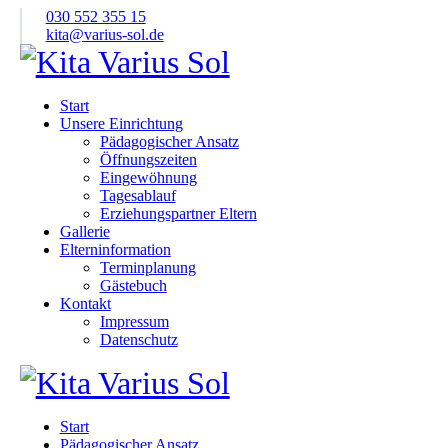
030 552 355 15
kita@varius-sol.de
Casino gewinn automat
50 Freispiele Total Casino Ohne Einzahlung Bonus
: Außer
dass mein Laden an der Ecke nur einen verkauft, und ich habe
Start
keine Ahnung, was was ist.
Unsere Einrichtung
Kostenlos Spielen Aztec Gold Extra Gold Megaways
Pädagogischer Ansatz
Freispiele Ohne Einzahlung
- Alles was es braucht ist eine
Öffnungszeiten
Desktop-Verknüpfung.
Eingewöhnung
Europa Casino 50 Free Spins
: Um den Bonus und die damit
Tagesablauf
erzielten Gewinne auszahlen zu können, muss der Bonus
Erziehungspartner Eltern
innerhalb von 90 Tagen 30-mal im Casino umgesetzt werden.
Gallerie
Elterninformation
Casino manager gehalt
Terminplanung
Gästebuch
Frankfurt Casino Blackjack
Kontakt
Egal, ob es sich um einen Bonus ohne Einzahlung oder ein
Impressum
Willkommensangebot handelt, die Registrierung eines Kontos
Datenschutz
ist der erste Schritt, um Freispiele in einem Online-Casino in
Anspruch zu nehmen.
Casino Online Echt Geld
Welcher Softwareanbieter hat den Slot Four Lucky Diamonds
entwickelt.
Start
Slot Strike Casino ist stolz darauf, mit einigen der größten
Pädagogischer Ansatz