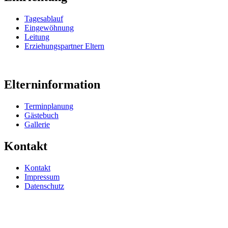
Tagesablauf
Eingewöhnung
Leitung
Erziehungspartner Eltern
Elterninformation
Terminplanung
Gästebuch
Gallerie
Kontakt
Kontakt
Impressum
Datenschutz