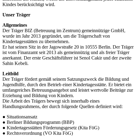
Kindes berücksichtigt wird.
Unser Träger
Allgemeines
Der Träger BIZ (Betreuung im Zentrum) gemeinnützige GmbH,
wurde im Jahr 2013 gegründet, um die Trägerschaft von
Kindertagesstätten zu übernehmen.
Er hat seinen Sitz in der Jagowstraße 20 in 10555 Berlin. Der Träger
ist vom Finanzamt seit 2013 als gemeinnützig und als freier Träger
anerkannt. Der erste Geschäftsführer ist Senol Cakir und der zweite
Sahin Kebeli.
Leitbild
Der Träger fördert gemäß seinem Satzungszweck die Bildung und
Jugendhilfe, durch den Betrieb einer Kindertagesstätte. Er bietet ein
umfangreiches Betreuungsangebot und leistet wertvolle Beiträge zur
Erziehung und Bildung von Kindern.
Die Arbeit des Trägers bewegt sich innerhalb eines
Handlungsrahmens, der durch folgende Quellen definiert wird:
● Situationsansatz
● Berliner Bildungsprogramm (BBP)
● Kindertagesstätten Förderungsgesetz (Kita FöG)
● Rechtsverordnung (VO Kita FöG)