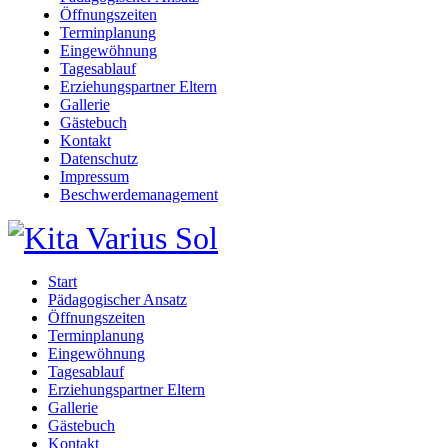
Marken im Bereich Spielautomaten zusammenzuarbeiten.
Öffnungszeiten
Terminplanung
Keno modell
Eingewöhnung
Tagesablauf
Erziehungspartner Eltern
Wild Tokyo Casino Ch 2025 Review
Gallerie
Freispiele können für bis zu insgesamt 180 Spins erneut ausgelöst
Gästebuch
werden.
Kontakt
Glücksspiel App Deutschland
Datenschutz
Sie müssen jedoch den Apple App Store besuchen, um nach der
Impressum
mobilen 888 Poker-App zu suchen.
Beschwerdemanagement
Keno Typ 10 3 Richtige
Start
Pädagogischer Ansatz
Öffnungszeiten
Terminplanung
Eingewöhnung
Tagesablauf
Erziehungspartner Eltern
Gallerie
Gästebuch
Kontakt