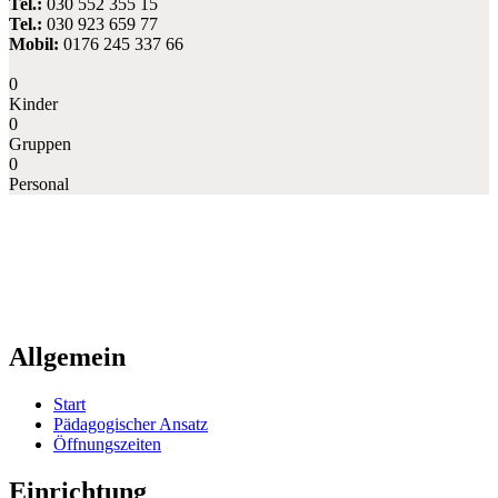
Tel.:
030 552 355 15
Tel.:
030 923 659 77
Mobil:
0176 245 337 66
0
Kinder
0
Gruppen
0
Personal
Allgemein
Start
Pädagogischer Ansatz
Öffnungszeiten
Einrichtung