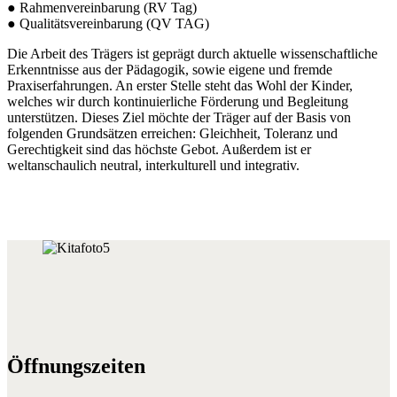
● Rahmenvereinbarung (RV Tag)
● Qualitätsvereinbarung (QV TAG)
Die Arbeit des Trägers ist geprägt durch aktuelle wissenschaftliche
Erkenntnisse aus der Pädagogik, sowie eigene und fremde
Praxiserfahrungen. An erster Stelle steht das Wohl der Kinder,
welches wir durch kontinuierliche Förderung und Begleitung
unterstützen. Dieses Ziel möchte der Träger auf der Basis von
folgenden Grundsätzen erreichen: Gleichheit, Toleranz und
Gerechtigkeit sind das höchste Gebot. Außerdem ist er
weltanschaulich neutral, interkulturell und integrativ.
Öffnungszeiten