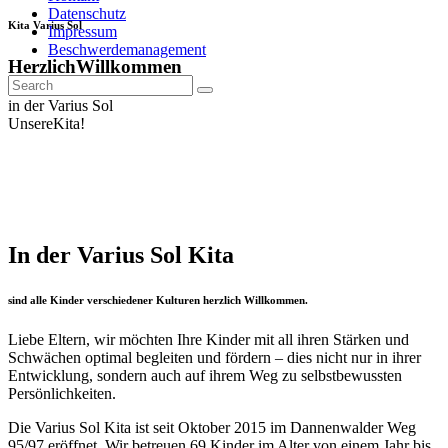
Datenschutz
Kita Varius Sol
Impressum
Beschwerdemanagement
Herzlich
Willkommen
in der Varius Sol
Unsere
Kita!
In der Varius Sol Kita
sind alle Kinder verschiedener Kulturen herzlich Willkommen.
Liebe Eltern, wir möchten Ihre Kinder mit all ihren Stärken und
Schwächen optimal begleiten und fördern – dies nicht nur in ihrer
Entwicklung, sondern auch auf ihrem Weg zu selbstbewussten
Persönlichkeiten.
Die Varius Sol Kita ist seit Oktober 2015 im Dannenwalder Weg
95/97 eröffnet. Wir betreuen 69 Kinder im Alter von einem Jahr bis