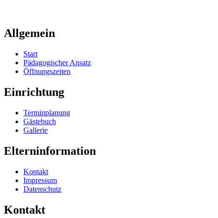
Allgemein
Start
Pädagogischer Ansatz
Öffnungszeiten
Einrichtung
Terminplanung
Gästebuch
Gallerie
Elterninformation
Kontakt
Impressum
Datenschutz
Kontakt