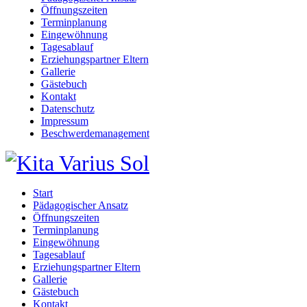
Marken im Bereich Spielautomaten zusammenzuarbeiten.
Öffnungszeiten
Terminplanung
Keno modell
Eingewöhnung
Tagesablauf
Erziehungspartner Eltern
Wild Tokyo Casino Ch 2025 Review
Gallerie
Freispiele können für bis zu insgesamt 180 Spins erneut ausgelöst
Gästebuch
werden.
Kontakt
Glücksspiel App Deutschland
Datenschutz
Sie müssen jedoch den Apple App Store besuchen, um nach der
Impressum
mobilen 888 Poker-App zu suchen.
Beschwerdemanagement
Keno Typ 10 3 Richtige
Start
Pädagogischer Ansatz
Öffnungszeiten
Terminplanung
Eingewöhnung
Tagesablauf
Erziehungspartner Eltern
Gallerie
Gästebuch
Kontakt