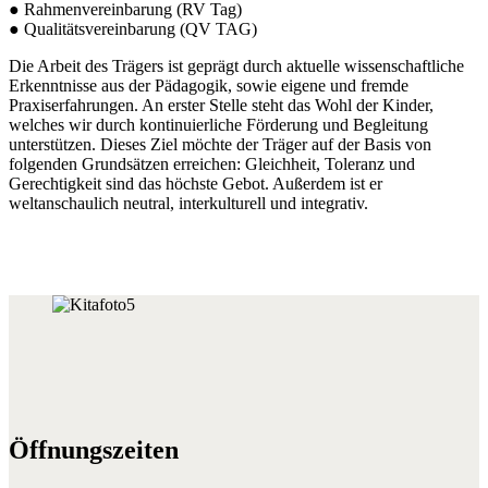
● Rahmenvereinbarung (RV Tag)
● Qualitätsvereinbarung (QV TAG)
Die Arbeit des Trägers ist geprägt durch aktuelle wissenschaftliche
Erkenntnisse aus der Pädagogik, sowie eigene und fremde
Praxiserfahrungen. An erster Stelle steht das Wohl der Kinder,
welches wir durch kontinuierliche Förderung und Begleitung
unterstützen. Dieses Ziel möchte der Träger auf der Basis von
folgenden Grundsätzen erreichen: Gleichheit, Toleranz und
Gerechtigkeit sind das höchste Gebot. Außerdem ist er
weltanschaulich neutral, interkulturell und integrativ.
Öffnungszeiten