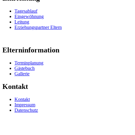
Tagesablauf
Eingewöhnung
Leitung
Erziehungspartner Eltern
Elterninformation
Terminplanung
Gästebuch
Gallerie
Kontakt
Kontakt
Impressum
Datenschutz