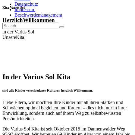
Datenschutz
Kita Varius Sol
Impressum
Beschwerdemanagement
Herzlich
Willkommen
in der Varius Sol
Unsere
Kita!
In der Varius Sol Kita
sind alle Kinder verschiedener Kulturen herzlich Willkommen.
Liebe Eltern, wir möchten Ihre Kinder mit all ihren Stärken und
Schwächen optimal begleiten und fördern – dies nicht nur in ihrer
Entwicklung, sondern auch auf ihrem Weg zu selbstbewussten
Persönlichkeiten.
Die Varius Sol Kita ist seit Oktober 2015 im Dannenwalder Weg
95/97 eröffnet. Wir betreuen 69 Kinder im Alter von einem Jahr bis