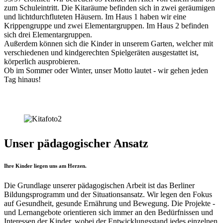
zum Schuleintritt. Die Kitaräume befinden sich in zwei geräumigen
und lichtdurchfluteten Häusern. Im Haus 1 haben wir eine
Krippengruppe und zwei Elementargruppen. Im Haus 2 befinden
sich drei Elementargruppen.
Außerdem können sich die Kinder in unserem Garten, welcher mit
verschiedenen und kindgerechten Spielgeräten ausgestattet ist,
körperlich ausprobieren.
Ob im Sommer oder Winter, unser Motto lautet - wir gehen jeden
Tag hinaus!
Unser pädagogischer Ansatz
Ihre Kinder liegen uns am Herzen.
Die Grundlage unserer pädagogischen Arbeit ist das Berliner
Bildungsprogramm und der Situationsansatz. Wir legen den Fokus
auf Gesundheit, gesunde Ernährung und Bewegung. Die Projekte -
und Lernangebote orientieren sich immer an den Bedürfnissen und
Interessen der Kinder, wobei der Entwicklungsstand jedes einzelnen