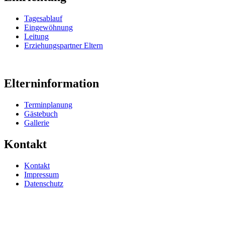
Tagesablauf
Eingewöhnung
Leitung
Erziehungspartner Eltern
Elterninformation
Terminplanung
Gästebuch
Gallerie
Kontakt
Kontakt
Impressum
Datenschutz