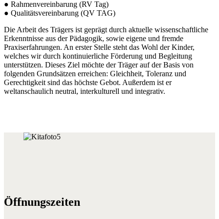
● Rahmenvereinbarung (RV Tag)
● Qualitätsvereinbarung (QV TAG)
Die Arbeit des Trägers ist geprägt durch aktuelle wissenschaftliche
Erkenntnisse aus der Pädagogik, sowie eigene und fremde
Praxiserfahrungen. An erster Stelle steht das Wohl der Kinder,
welches wir durch kontinuierliche Förderung und Begleitung
unterstützen. Dieses Ziel möchte der Träger auf der Basis von
folgenden Grundsätzen erreichen: Gleichheit, Toleranz und
Gerechtigkeit sind das höchste Gebot. Außerdem ist er
weltanschaulich neutral, interkulturell und integrativ.
Öffnungszeiten