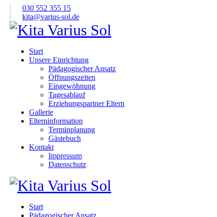
030 552 355 15
kita@varius-sol.de
Casino gewinn automat
50 Freispiele Total Casino Ohne Einzahlung Bonus
: Außer
dass mein Laden an der Ecke nur einen verkauft, und ich habe
Start
keine Ahnung, was was ist.
Unsere Einrichtung
Kostenlos Spielen Aztec Gold Extra Gold Megaways
Pädagogischer Ansatz
Freispiele Ohne Einzahlung
- Alles was es braucht ist eine
Öffnungszeiten
Desktop-Verknüpfung.
Eingewöhnung
Europa Casino 50 Free Spins
: Um den Bonus und die damit
Tagesablauf
erzielten Gewinne auszahlen zu können, muss der Bonus
Erziehungspartner Eltern
innerhalb von 90 Tagen 30-mal im Casino umgesetzt werden.
Gallerie
Elterninformation
Casino manager gehalt
Terminplanung
Gästebuch
Frankfurt Casino Blackjack
Kontakt
Egal, ob es sich um einen Bonus ohne Einzahlung oder ein
Impressum
Willkommensangebot handelt, die Registrierung eines Kontos
Datenschutz
ist der erste Schritt, um Freispiele in einem Online-Casino in
Anspruch zu nehmen.
Casino Online Echt Geld
Welcher Softwareanbieter hat den Slot Four Lucky Diamonds
entwickelt.
Start
Slot Strike Casino ist stolz darauf, mit einigen der größten
Pädagogischer Ansatz