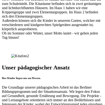
zum Schuleintritt. Die Kitaräume befinden sich in zwei geräumigen
und lichtdurchfluteten Häusern. Im Haus 1 haben wir eine
Krippengruppe und zwei Elementargruppen. Im Haus 2 befinden
sich drei Elementargruppen.
Außerdem können sich die Kinder in unserem Garten, welcher mit
verschiedenen und kindgerechten Spielgeräten ausgestattet ist,
körperlich ausprobieren.
Ob im Sommer oder Winter, unser Motto lautet - wir gehen jeden
Tag hinaus!
Unser pädagogischer Ansatz
Ihre Kinder liegen uns am Herzen.
Die Grundlage unserer pädagogischen Arbeit ist das Berliner
Bildungsprogramm und der Situationsansatz. Wir legen den Fokus
auf Gesundheit, gesunde Ernährung und Bewegung. Die Projekte -
und Lernangebote orientieren sich immer an den Bedürfnissen und
Interessen der Kinder, wobei der Entwicklungsstand jedes einzelnen