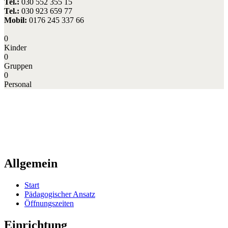
Tel.:
030 552 355 15
Tel.:
030 923 659 77
Mobil:
0176 245 337 66
0
Kinder
0
Gruppen
0
Personal
Allgemein
Start
Pädagogischer Ansatz
Öffnungszeiten
Einrichtung