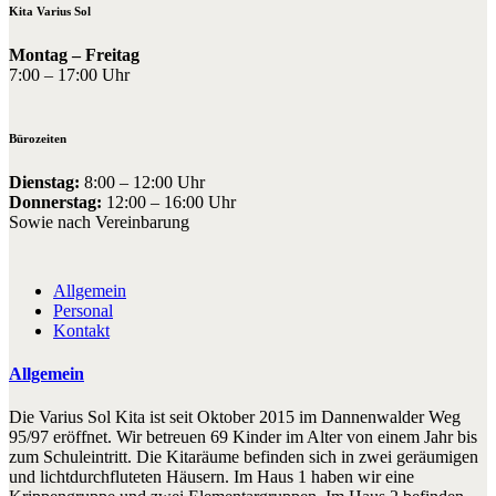
Kita Varius Sol
Montag – Freitag
7:00 – 17:00 Uhr
Bürozeiten
Dienstag:
8:00 – 12:00 Uhr
Donnerstag:
12:00 – 16:00 Uhr
Sowie nach Vereinbarung
Allgemein
Personal
Kontakt
Allgemein
Die Varius Sol Kita ist seit Oktober 2015 im Dannenwalder Weg
95/97 eröffnet. Wir betreuen 69 Kinder im Alter von einem Jahr bis
zum Schuleintritt. Die Kitaräume befinden sich in zwei geräumigen
und lichtdurchfluteten Häusern. Im Haus 1 haben wir eine