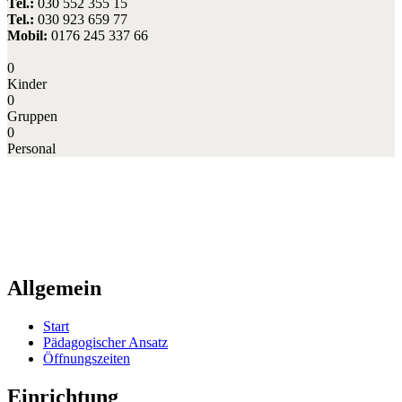
Tel.:
030 552 355 15
Tel.:
030 923 659 77
Mobil:
0176 245 337 66
0
Kinder
0
Gruppen
0
Personal
Allgemein
Start
Pädagogischer Ansatz
Öffnungszeiten
Einrichtung