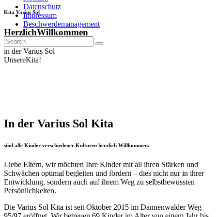
Datenschutz
Kita Varius Sol
Impressum
Beschwerdemanagement
Herzlich
Willkommen
in der Varius Sol
Unsere
Kita!
In der Varius Sol Kita
sind alle Kinder verschiedener Kulturen herzlich Willkommen.
Liebe Eltern, wir möchten Ihre Kinder mit all ihren Stärken und
Schwächen optimal begleiten und fördern – dies nicht nur in ihrer
Entwicklung, sondern auch auf ihrem Weg zu selbstbewussten
Persönlichkeiten.
Die Varius Sol Kita ist seit Oktober 2015 im Dannenwalder Weg
95/97 eröffnet. Wir betreuen 69 Kinder im Alter von einem Jahr bis