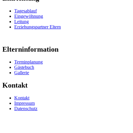
Tagesablauf
Eingewöhnung
Leitung
Erziehungspartner Eltern
Elterninformation
Terminplanung
Gästebuch
Gallerie
Kontakt
Kontakt
Impressum
Datenschutz