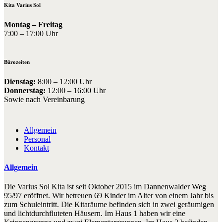
Kita Varius Sol
Montag – Freitag
7:00 – 17:00 Uhr
Bürozeiten
Dienstag:
8:00 – 12:00 Uhr
Donnerstag:
12:00 – 16:00 Uhr
Sowie nach Vereinbarung
Allgemein
Personal
Kontakt
Allgemein
Die Varius Sol Kita ist seit Oktober 2015 im Dannenwalder Weg
95/97 eröffnet. Wir betreuen 69 Kinder im Alter von einem Jahr bis
zum Schuleintritt. Die Kitaräume befinden sich in zwei geräumigen
und lichtdurchfluteten Häusern. Im Haus 1 haben wir eine