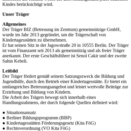
Kindes berücksichtigt wird.
Unser Träger
Allgemeines
Der Träger BIZ (Betreuung im Zentrum) gemeinnützige GmbH,
wurde im Jahr 2013 gegründet, um die Trägerschaft von
Kindertagesstätten zu übernehmen.
Er hat seinen Sitz in der Jagowstraße 20 in 10555 Berlin. Der Träger
ist vom Finanzamt seit 2013 als gemeinnützig und als freier Träger
anerkannt. Der erste Geschäftsführer ist Senol Cakir und der zweite
Sahin Kebeli.
Leitbild
Der Träger fördert gemäß seinem Satzungszweck die Bildung und
Jugendhilfe, durch den Betrieb einer Kindertagesstätte. Er bietet ein
umfangreiches Betreuungsangebot und leistet wertvolle Beiträge zur
Erziehung und Bildung von Kindern.
Die Arbeit des Trägers bewegt sich innerhalb eines
Handlungsrahmens, der durch folgende Quellen definiert wird:
● Situationsansatz
● Berliner Bildungsprogramm (BBP)
● Kindertagesstätten Förderungsgesetz (Kita FöG)
● Rechtsverordnung (VO Kita FöG)