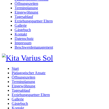
Marken im Bereich Spielautomaten zusammenzuarbeiten.
Öffnungszeiten
Terminplanung
Keno modell
Eingewöhnung
Tagesablauf
Erziehungspartner Eltern
Wild Tokyo Casino Ch 2025 Review
Gallerie
Freispiele können für bis zu insgesamt 180 Spins erneut ausgelöst
Gästebuch
werden.
Kontakt
Glücksspiel App Deutschland
Datenschutz
Sie müssen jedoch den Apple App Store besuchen, um nach der
Impressum
mobilen 888 Poker-App zu suchen.
Beschwerdemanagement
Keno Typ 10 3 Richtige
Start
Pädagogischer Ansatz
Öffnungszeiten
Terminplanung
Eingewöhnung
Tagesablauf
Erziehungspartner Eltern
Gallerie
Gästebuch
Kontakt