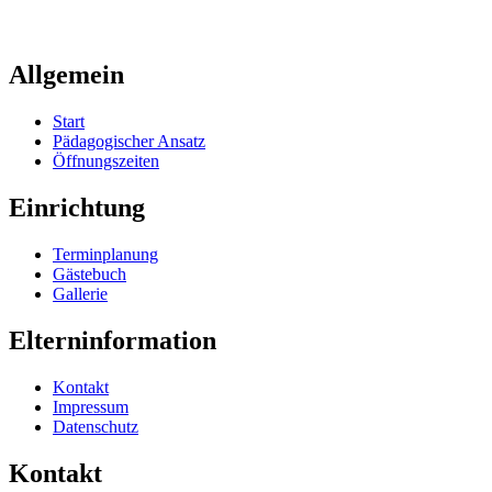
Allgemein
Start
Pädagogischer Ansatz
Öffnungszeiten
Einrichtung
Terminplanung
Gästebuch
Gallerie
Elterninformation
Kontakt
Impressum
Datenschutz
Kontakt