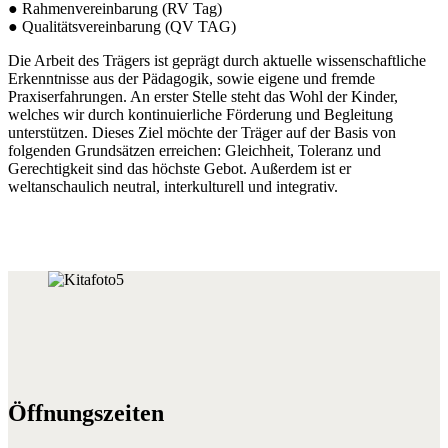
● Rahmenvereinbarung (RV Tag)
● Qualitätsvereinbarung (QV TAG)
Die Arbeit des Trägers ist geprägt durch aktuelle wissenschaftliche
Erkenntnisse aus der Pädagogik, sowie eigene und fremde
Praxiserfahrungen. An erster Stelle steht das Wohl der Kinder,
welches wir durch kontinuierliche Förderung und Begleitung
unterstützen. Dieses Ziel möchte der Träger auf der Basis von
folgenden Grundsätzen erreichen: Gleichheit, Toleranz und
Gerechtigkeit sind das höchste Gebot. Außerdem ist er
weltanschaulich neutral, interkulturell und integrativ.
Öffnungszeiten