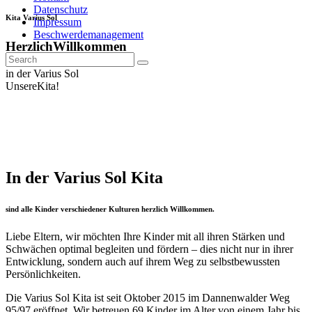
Datenschutz
Kita Varius Sol
Impressum
Beschwerdemanagement
Herzlich
Willkommen
in der Varius Sol
Unsere
Kita!
In der Varius Sol Kita
sind alle Kinder verschiedener Kulturen herzlich Willkommen.
Liebe Eltern, wir möchten Ihre Kinder mit all ihren Stärken und
Schwächen optimal begleiten und fördern – dies nicht nur in ihrer
Entwicklung, sondern auch auf ihrem Weg zu selbstbewussten
Persönlichkeiten.
Die Varius Sol Kita ist seit Oktober 2015 im Dannenwalder Weg
95/97 eröffnet. Wir betreuen 69 Kinder im Alter von einem Jahr bis