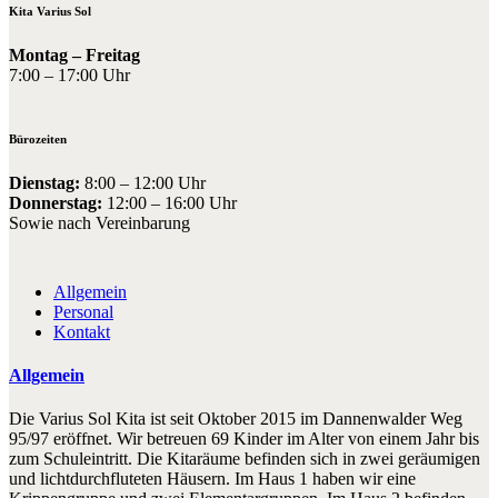
Kita Varius Sol
Montag – Freitag
7:00 – 17:00 Uhr
Bürozeiten
Dienstag:
8:00 – 12:00 Uhr
Donnerstag:
12:00 – 16:00 Uhr
Sowie nach Vereinbarung
Allgemein
Personal
Kontakt
Allgemein
Die Varius Sol Kita ist seit Oktober 2015 im Dannenwalder Weg
95/97 eröffnet. Wir betreuen 69 Kinder im Alter von einem Jahr bis
zum Schuleintritt. Die Kitaräume befinden sich in zwei geräumigen
und lichtdurchfluteten Häusern. Im Haus 1 haben wir eine