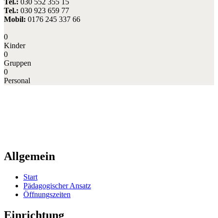
Tel.:
030 552 355 15
Tel.:
030 923 659 77
Mobil:
0176 245 337 66
0
Kinder
0
Gruppen
0
Personal
Allgemein
Start
Pädagogischer Ansatz
Öffnungszeiten
Einrichtung