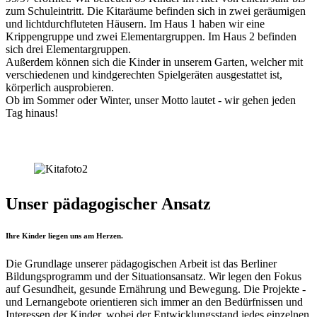
zum Schuleintritt. Die Kitaräume befinden sich in zwei geräumigen
und lichtdurchfluteten Häusern. Im Haus 1 haben wir eine
Krippengruppe und zwei Elementargruppen. Im Haus 2 befinden
sich drei Elementargruppen.
Außerdem können sich die Kinder in unserem Garten, welcher mit
verschiedenen und kindgerechten Spielgeräten ausgestattet ist,
körperlich ausprobieren.
Ob im Sommer oder Winter, unser Motto lautet - wir gehen jeden
Tag hinaus!
Unser pädagogischer Ansatz
Ihre Kinder liegen uns am Herzen.
Die Grundlage unserer pädagogischen Arbeit ist das Berliner
Bildungsprogramm und der Situationsansatz. Wir legen den Fokus
auf Gesundheit, gesunde Ernährung und Bewegung. Die Projekte -
und Lernangebote orientieren sich immer an den Bedürfnissen und
Interessen der Kinder, wobei der Entwicklungsstand jedes einzelnen