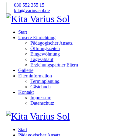
030 552 355 15
kita@varius-sol.de
Casino gewinn automat
50 Freispiele Total Casino Ohne Einzahlung Bonus
: Außer
dass mein Laden an der Ecke nur einen verkauft, und ich habe
Start
keine Ahnung, was was ist.
Unsere Einrichtung
Kostenlos Spielen Aztec Gold Extra Gold Megaways
Pädagogischer Ansatz
Freispiele Ohne Einzahlung
- Alles was es braucht ist eine
Öffnungszeiten
Desktop-Verknüpfung.
Eingewöhnung
Europa Casino 50 Free Spins
: Um den Bonus und die damit
Tagesablauf
erzielten Gewinne auszahlen zu können, muss der Bonus
Erziehungspartner Eltern
innerhalb von 90 Tagen 30-mal im Casino umgesetzt werden.
Gallerie
Elterninformation
Casino manager gehalt
Terminplanung
Gästebuch
Frankfurt Casino Blackjack
Kontakt
Egal, ob es sich um einen Bonus ohne Einzahlung oder ein
Impressum
Willkommensangebot handelt, die Registrierung eines Kontos
Datenschutz
ist der erste Schritt, um Freispiele in einem Online-Casino in
Anspruch zu nehmen.
Casino Online Echt Geld
Welcher Softwareanbieter hat den Slot Four Lucky Diamonds
entwickelt.
Start
Slot Strike Casino ist stolz darauf, mit einigen der größten
Pädagogischer Ansatz