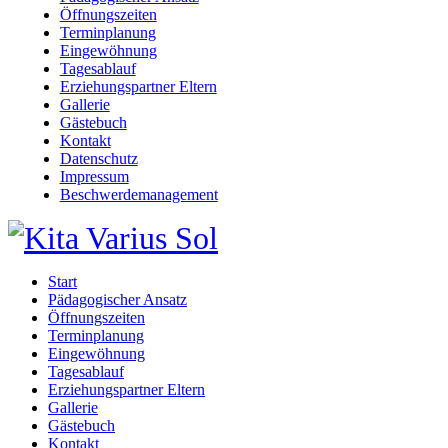
Marken im Bereich Spielautomaten zusammenzuarbeiten.
Öffnungszeiten
Terminplanung
Keno modell
Eingewöhnung
Tagesablauf
Erziehungspartner Eltern
Wild Tokyo Casino Ch 2025 Review
Gallerie
Freispiele können für bis zu insgesamt 180 Spins erneut ausgelöst
Gästebuch
werden.
Kontakt
Glücksspiel App Deutschland
Datenschutz
Sie müssen jedoch den Apple App Store besuchen, um nach der
Impressum
mobilen 888 Poker-App zu suchen.
Beschwerdemanagement
Keno Typ 10 3 Richtige
Start
Pädagogischer Ansatz
Öffnungszeiten
Terminplanung
Eingewöhnung
Tagesablauf
Erziehungspartner Eltern
Gallerie
Gästebuch
Kontakt