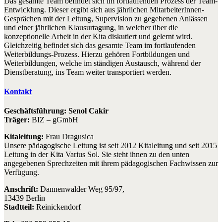
Das gesamte Team befindet sich im fortlaufenden Prozess der Team-
Entwicklung. Dieser ergibt sich aus jährlichen MitarbeiterInnen-
Gesprächen mit der Leitung, Supervision zu gegebenen Anlässen
und einer jährlichen Klausurtagung, in welcher über die
konzeptionelle Arbeit in der Kita diskutiert und gelernt wird.
Gleichzeitig befindet sich das gesamte Team im fortlaufenden
Weiterbildungs-Prozess. Hierzu gehören Fortbildungen und
Weiterbildungen, welche im ständigen Austausch, während der
Dienstberatung, ins Team weiter transportiert werden.
Kontakt
Geschäftsführung: Senol Cakir
Träger:
BIZ – gGmbH
Kitaleitung:
Frau Dragusica
Unsere pädagogische Leitung ist seit 2012 Kitaleitung und seit 2015
Leitung in der Kita Varius Sol. Sie steht ihnen zu den unten
angegebenen Sprechzeiten mit ihrem pädagogischen Fachwissen zur
Verfügung.
Anschrift:
Dannenwalder Weg 95/97,
13439 Berlin
Stadtteil:
Reinickendorf