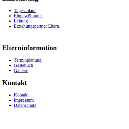
Tagesablauf
Eingewöhnung
Leitung
Erziehungspartner Eltern
Elterninformation
Terminplanung
Gästebuch
Gallerie
Kontakt
Kontakt
Impressum
Datenschutz