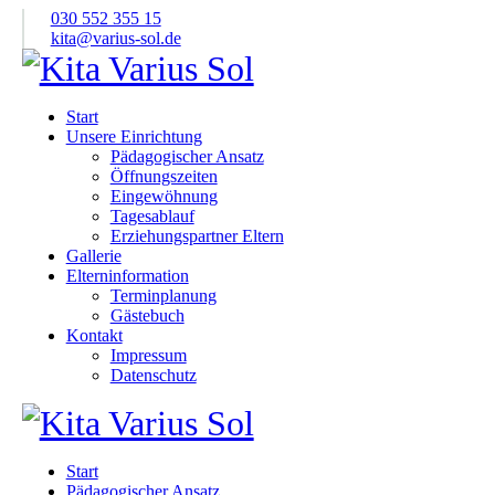
030 552 355 15
kita@varius-sol.de
Casino gewinn automat
50 Freispiele Total Casino Ohne Einzahlung Bonus
: Außer
dass mein Laden an der Ecke nur einen verkauft, und ich habe
Start
keine Ahnung, was was ist.
Unsere Einrichtung
Kostenlos Spielen Aztec Gold Extra Gold Megaways
Pädagogischer Ansatz
Freispiele Ohne Einzahlung
- Alles was es braucht ist eine
Öffnungszeiten
Desktop-Verknüpfung.
Eingewöhnung
Europa Casino 50 Free Spins
: Um den Bonus und die damit
Tagesablauf
erzielten Gewinne auszahlen zu können, muss der Bonus
Erziehungspartner Eltern
innerhalb von 90 Tagen 30-mal im Casino umgesetzt werden.
Gallerie
Elterninformation
Casino manager gehalt
Terminplanung
Gästebuch
Frankfurt Casino Blackjack
Kontakt
Egal, ob es sich um einen Bonus ohne Einzahlung oder ein
Impressum
Willkommensangebot handelt, die Registrierung eines Kontos
Datenschutz
ist der erste Schritt, um Freispiele in einem Online-Casino in
Anspruch zu nehmen.
Casino Online Echt Geld
Welcher Softwareanbieter hat den Slot Four Lucky Diamonds
entwickelt.
Start
Slot Strike Casino ist stolz darauf, mit einigen der größten
Pädagogischer Ansatz