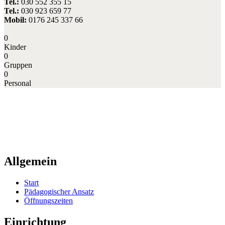
Tel.:
030 552 355 15
Tel.:
030 923 659 77
Mobil:
0176 245 337 66
0
Kinder
0
Gruppen
0
Personal
Allgemein
Start
Pädagogischer Ansatz
Öffnungszeiten
Einrichtung