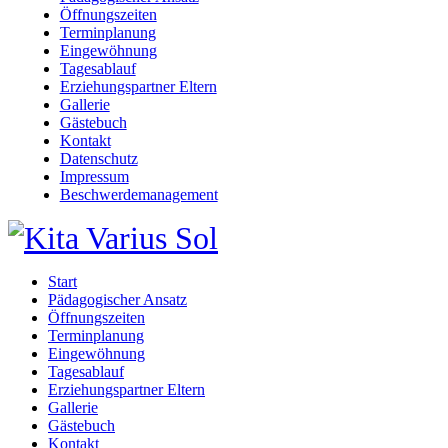
Marken im Bereich Spielautomaten zusammenzuarbeiten.
Öffnungszeiten
Terminplanung
Keno modell
Eingewöhnung
Tagesablauf
Erziehungspartner Eltern
Wild Tokyo Casino Ch 2025 Review
Gallerie
Freispiele können für bis zu insgesamt 180 Spins erneut ausgelöst
Gästebuch
werden.
Kontakt
Glücksspiel App Deutschland
Datenschutz
Sie müssen jedoch den Apple App Store besuchen, um nach der
Impressum
mobilen 888 Poker-App zu suchen.
Beschwerdemanagement
Keno Typ 10 3 Richtige
Start
Pädagogischer Ansatz
Öffnungszeiten
Terminplanung
Eingewöhnung
Tagesablauf
Erziehungspartner Eltern
Gallerie
Gästebuch
Kontakt