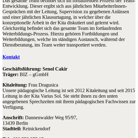
Das gesamte Team befindet sich im fortlaufenden Prozess der Team-
Entwicklung. Dieser ergibt sich aus jährlichen MitarbeiterInnen-
Gesprächen mit der Leitung, Supervision zu gegebenen Anlässen
und einer jährlichen Klausurtagung, in welcher über die
konzeptionelle Arbeit in der Kita diskutiert und gelernt wird.
Gleichzeitig befindet sich das gesamte Team im fortlaufenden
Weiterbildungs-Prozess. Hierzu gehören Fortbildungen und
Weiterbildungen, welche im ständigen Austausch, während der
Dienstberatung, ins Team weiter transportiert werden.
Kontakt
Geschäftsführung: Senol Cakir
Träger:
BIZ – gGmbH
Kitaleitung:
Frau Dragusica
Unsere pädagogische Leitung ist seit 2012 Kitaleitung und seit 2015
Leitung in der Kita Varius Sol. Sie steht ihnen zu den unten
angegebenen Sprechzeiten mit ihrem pädagogischen Fachwissen zur
Verfügung.
Anschrift:
Dannenwalder Weg 95/97,
13439 Berlin
Stadtteil:
Reinickendorf