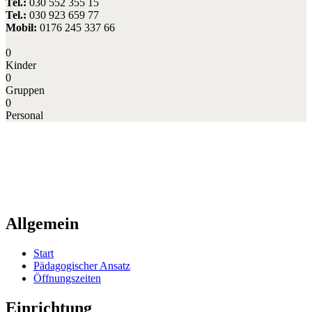
Tel.:
030 552 355 15
Tel.:
030 923 659 77
Mobil:
0176 245 337 66
0
Kinder
0
Gruppen
0
Personal
Allgemein
Start
Pädagogischer Ansatz
Öffnungszeiten
Einrichtung