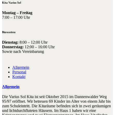
Kita Varius Sol
Montag – Freitag
7:00 – 17:00 Uhr
Bürozeiten
Dienstag:
8:00 – 12:00 Uhr
Donnerstag:
12:00 – 16:00 Uhr
Sowie nach Vereinbarung
Allgemein
Personal
Kontakt
Allgemein
Die Varius Sol Kita ist seit Oktober 2015 im Dannenwalder Weg
95/97 eröffnet. Wir betreuen 69 Kinder im Alter von einem Jahr bis
zum Schuleintritt. Die Kitaräume befinden sich in zwei geräumigen
und lichtdurchfluteten Häusern. Im Haus 1 haben wir eine