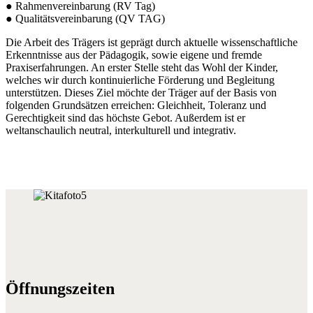
● Rahmenvereinbarung (RV Tag)
● Qualitätsvereinbarung (QV TAG)
Die Arbeit des Trägers ist geprägt durch aktuelle wissenschaftliche
Erkenntnisse aus der Pädagogik, sowie eigene und fremde
Praxiserfahrungen. An erster Stelle steht das Wohl der Kinder,
welches wir durch kontinuierliche Förderung und Begleitung
unterstützen. Dieses Ziel möchte der Träger auf der Basis von
folgenden Grundsätzen erreichen: Gleichheit, Toleranz und
Gerechtigkeit sind das höchste Gebot. Außerdem ist er
weltanschaulich neutral, interkulturell und integrativ.
Öffnungszeiten