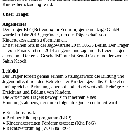
Kindes berücksichtigt wird.
Unser Träger
Allgemeines
Der Träger BIZ (Betreuung im Zentrum) gemeinnützige GmbH,
wurde im Jahr 2013 gegründet, um die Trägerschaft von
Kindertagesstätten zu übernehmen.
Er hat seinen Sitz in der Jagowstraße 20 in 10555 Berlin. Der Träger
ist vom Finanzamt seit 2013 als gemeinnützig und als freier Träger
anerkannt. Der erste Geschäftsführer ist Senol Cakir und der zweite
Sahin Kebeli.
Leitbild
Der Träger fördert gemäß seinem Satzungszweck die Bildung und
Jugendhilfe, durch den Betrieb einer Kindertagesstätte. Er bietet ein
umfangreiches Betreuungsangebot und leistet wertvolle Beiträge zur
Erziehung und Bildung von Kindern.
Die Arbeit des Trägers bewegt sich innerhalb eines
Handlungsrahmens, der durch folgende Quellen definiert wird:
● Situationsansatz
● Berliner Bildungsprogramm (BBP)
● Kindertagesstätten Förderungsgesetz (Kita FöG)
● Rechtsverordnung (VO Kita FöG)