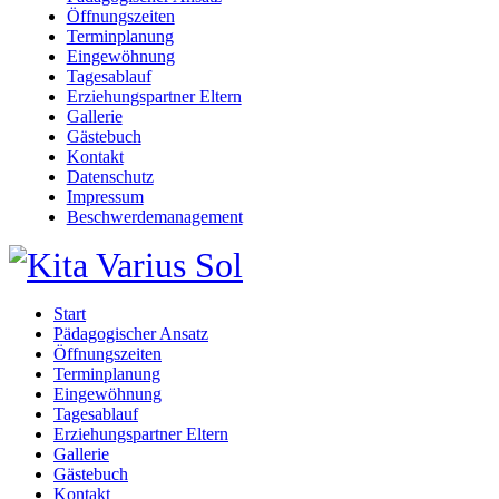
Marken im Bereich Spielautomaten zusammenzuarbeiten.
Öffnungszeiten
Terminplanung
Keno modell
Eingewöhnung
Tagesablauf
Erziehungspartner Eltern
Wild Tokyo Casino Ch 2025 Review
Gallerie
Freispiele können für bis zu insgesamt 180 Spins erneut ausgelöst
Gästebuch
werden.
Kontakt
Glücksspiel App Deutschland
Datenschutz
Sie müssen jedoch den Apple App Store besuchen, um nach der
Impressum
mobilen 888 Poker-App zu suchen.
Beschwerdemanagement
Keno Typ 10 3 Richtige
Start
Pädagogischer Ansatz
Öffnungszeiten
Terminplanung
Eingewöhnung
Tagesablauf
Erziehungspartner Eltern
Gallerie
Gästebuch
Kontakt