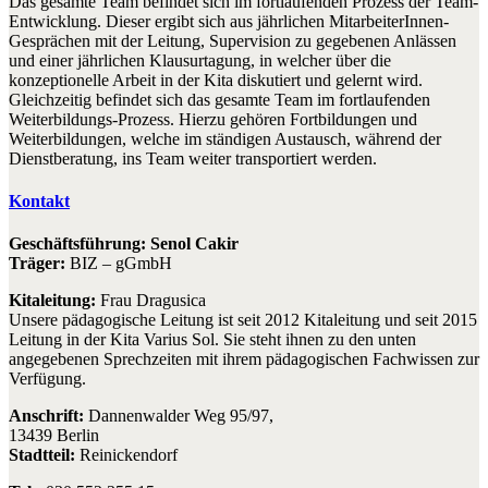
Das gesamte Team befindet sich im fortlaufenden Prozess der Team-
Entwicklung. Dieser ergibt sich aus jährlichen MitarbeiterInnen-
Gesprächen mit der Leitung, Supervision zu gegebenen Anlässen
und einer jährlichen Klausurtagung, in welcher über die
konzeptionelle Arbeit in der Kita diskutiert und gelernt wird.
Gleichzeitig befindet sich das gesamte Team im fortlaufenden
Weiterbildungs-Prozess. Hierzu gehören Fortbildungen und
Weiterbildungen, welche im ständigen Austausch, während der
Dienstberatung, ins Team weiter transportiert werden.
Kontakt
Geschäftsführung: Senol Cakir
Träger:
BIZ – gGmbH
Kitaleitung:
Frau Dragusica
Unsere pädagogische Leitung ist seit 2012 Kitaleitung und seit 2015
Leitung in der Kita Varius Sol. Sie steht ihnen zu den unten
angegebenen Sprechzeiten mit ihrem pädagogischen Fachwissen zur
Verfügung.
Anschrift:
Dannenwalder Weg 95/97,
13439 Berlin
Stadtteil:
Reinickendorf