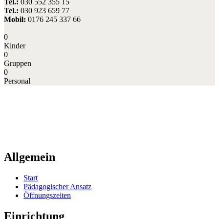
Tel.:
030 552 355 15
Tel.:
030 923 659 77
Mobil:
0176 245 337 66
0
Kinder
0
Gruppen
0
Personal
Allgemein
Start
Pädagogischer Ansatz
Öffnungszeiten
Einrichtung