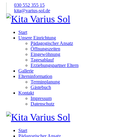
030 552 355 15
kita@varius-sol.de
Casino gewinn automat
50 Freispiele Total Casino Ohne Einzahlung Bonus
: Außer
dass mein Laden an der Ecke nur einen verkauft, und ich habe
Start
keine Ahnung, was was ist.
Unsere Einrichtung
Kostenlos Spielen Aztec Gold Extra Gold Megaways
Pädagogischer Ansatz
Freispiele Ohne Einzahlung
- Alles was es braucht ist eine
Öffnungszeiten
Desktop-Verknüpfung.
Eingewöhnung
Europa Casino 50 Free Spins
: Um den Bonus und die damit
Tagesablauf
erzielten Gewinne auszahlen zu können, muss der Bonus
Erziehungspartner Eltern
innerhalb von 90 Tagen 30-mal im Casino umgesetzt werden.
Gallerie
Elterninformation
Casino manager gehalt
Terminplanung
Gästebuch
Frankfurt Casino Blackjack
Kontakt
Egal, ob es sich um einen Bonus ohne Einzahlung oder ein
Impressum
Willkommensangebot handelt, die Registrierung eines Kontos
Datenschutz
ist der erste Schritt, um Freispiele in einem Online-Casino in
Anspruch zu nehmen.
Casino Online Echt Geld
Welcher Softwareanbieter hat den Slot Four Lucky Diamonds
entwickelt.
Start
Slot Strike Casino ist stolz darauf, mit einigen der größten
Pädagogischer Ansatz