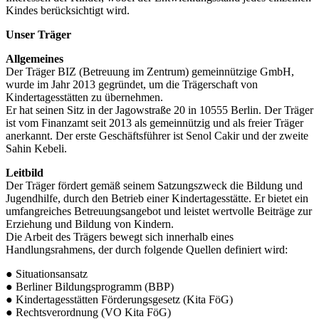
Kindes berücksichtigt wird.
Unser Träger
Allgemeines
Der Träger BIZ (Betreuung im Zentrum) gemeinnützige GmbH,
wurde im Jahr 2013 gegründet, um die Trägerschaft von
Kindertagesstätten zu übernehmen.
Er hat seinen Sitz in der Jagowstraße 20 in 10555 Berlin. Der Träger
ist vom Finanzamt seit 2013 als gemeinnützig und als freier Träger
anerkannt. Der erste Geschäftsführer ist Senol Cakir und der zweite
Sahin Kebeli.
Leitbild
Der Träger fördert gemäß seinem Satzungszweck die Bildung und
Jugendhilfe, durch den Betrieb einer Kindertagesstätte. Er bietet ein
umfangreiches Betreuungsangebot und leistet wertvolle Beiträge zur
Erziehung und Bildung von Kindern.
Die Arbeit des Trägers bewegt sich innerhalb eines
Handlungsrahmens, der durch folgende Quellen definiert wird:
● Situationsansatz
● Berliner Bildungsprogramm (BBP)
● Kindertagesstätten Förderungsgesetz (Kita FöG)
● Rechtsverordnung (VO Kita FöG)