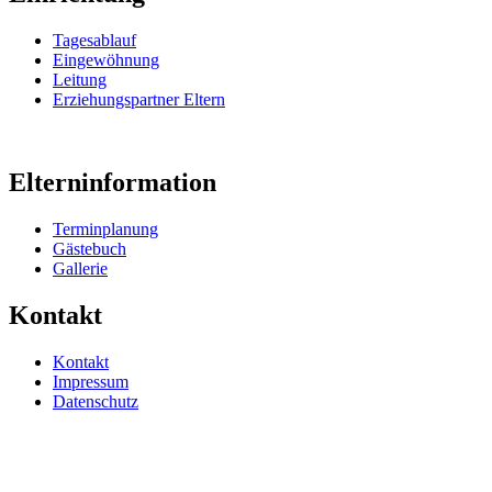
Tagesablauf
Eingewöhnung
Leitung
Erziehungspartner Eltern
Elterninformation
Terminplanung
Gästebuch
Gallerie
Kontakt
Kontakt
Impressum
Datenschutz