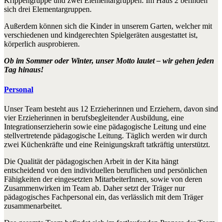
Krippengruppe und zwei Elementargruppen. Im Haus 2 befinden
sich drei Elementargruppen.
Außerdem können sich die Kinder in unserem Garten, welcher mit
verschiedenen und kindgerechten Spielgeräten ausgestattet ist,
körperlich ausprobieren.
Ob im Sommer oder Winter, unser Motto lautet – wir gehen jeden
Tag hinaus!
Personal
Unser Team besteht aus 12 Erzieherinnen und Erziehern, davon sind
vier Erzieherinnen in berufsbegleitender Ausbildung, eine
Integrationserzieherin sowie eine pädagogische Leitung und eine
stellvertretende pädagogische Leitung. Täglich werden wir durch
zwei Küchenkräfte und eine Reinigungskraft tatkräftig unterstützt.
Die Qualität der pädagogischen Arbeit in der Kita hängt
entscheidend von den individuellen beruflichen und persönlichen
Fähigkeiten der eingesetzten MitarbeiterInnen, sowie von deren
Zusammenwirken im Team ab. Daher setzt der Träger nur
pädagogisches Fachpersonal ein, das verlässlich mit dem Träger
zusammenarbeitet.