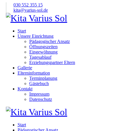
030 552 355 15
kita@varius-sol.de
Casino gewinn automat
50 Freispiele Total Casino Ohne Einzahlung Bonus
: Außer
dass mein Laden an der Ecke nur einen verkauft, und ich habe
Start
keine Ahnung, was was ist.
Unsere Einrichtung
Kostenlos Spielen Aztec Gold Extra Gold Megaways
Pädagogischer Ansatz
Freispiele Ohne Einzahlung
- Alles was es braucht ist eine
Öffnungszeiten
Desktop-Verknüpfung.
Eingewöhnung
Europa Casino 50 Free Spins
: Um den Bonus und die damit
Tagesablauf
erzielten Gewinne auszahlen zu können, muss der Bonus
Erziehungspartner Eltern
innerhalb von 90 Tagen 30-mal im Casino umgesetzt werden.
Gallerie
Elterninformation
Casino manager gehalt
Terminplanung
Gästebuch
Frankfurt Casino Blackjack
Kontakt
Egal, ob es sich um einen Bonus ohne Einzahlung oder ein
Impressum
Willkommensangebot handelt, die Registrierung eines Kontos
Datenschutz
ist der erste Schritt, um Freispiele in einem Online-Casino in
Anspruch zu nehmen.
Casino Online Echt Geld
Welcher Softwareanbieter hat den Slot Four Lucky Diamonds
entwickelt.
Start
Slot Strike Casino ist stolz darauf, mit einigen der größten
Pädagogischer Ansatz