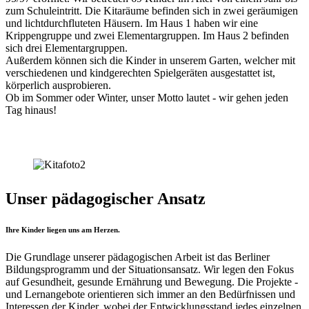
zum Schuleintritt. Die Kitaräume befinden sich in zwei geräumigen
und lichtdurchfluteten Häusern. Im Haus 1 haben wir eine
Krippengruppe und zwei Elementargruppen. Im Haus 2 befinden
sich drei Elementargruppen.
Außerdem können sich die Kinder in unserem Garten, welcher mit
verschiedenen und kindgerechten Spielgeräten ausgestattet ist,
körperlich ausprobieren.
Ob im Sommer oder Winter, unser Motto lautet - wir gehen jeden
Tag hinaus!
Unser pädagogischer Ansatz
Ihre Kinder liegen uns am Herzen.
Die Grundlage unserer pädagogischen Arbeit ist das Berliner
Bildungsprogramm und der Situationsansatz. Wir legen den Fokus
auf Gesundheit, gesunde Ernährung und Bewegung. Die Projekte -
und Lernangebote orientieren sich immer an den Bedürfnissen und
Interessen der Kinder, wobei der Entwicklungsstand jedes einzelnen