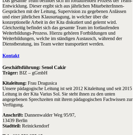
Das gesamte Team befindet sich im fortlaufenden Prozess der Team-
Entwicklung. Dieser ergibt sich aus jährlichen MitarbeiterInnen-
Gesprächen mit der Leitung, Supervision zu gegebenen Anlässen
und einer jährlichen Klausurtagung, in welcher über die
konzeptionelle Arbeit in der Kita diskutiert und gelernt wird.
Gleichzeitig befindet sich das gesamte Team im fortlaufenden
Weiterbildungs-Prozess. Hierzu gehören Fortbildungen und
Weiterbildungen, welche im ständigen Austausch, während der
Dienstberatung, ins Team weiter transportiert werden.
Kontakt
Geschäftsführung: Senol Cakir
Träger:
BIZ – gGmbH
Kitaleitung:
Frau Dragusica
Unsere pädagogische Leitung ist seit 2012 Kitaleitung und seit 2015
Leitung in der Kita Varius Sol. Sie steht ihnen zu den unten
angegebenen Sprechzeiten mit ihrem pädagogischen Fachwissen zur
Verfügung.
Anschrift:
Dannenwalder Weg 95/97,
13439 Berlin
Stadtteil:
Reinickendorf