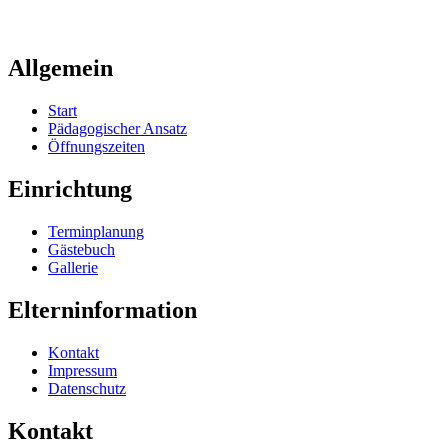
Allgemein
Start
Pädagogischer Ansatz
Öffnungszeiten
Einrichtung
Terminplanung
Gästebuch
Gallerie
Elterninformation
Kontakt
Impressum
Datenschutz
Kontakt