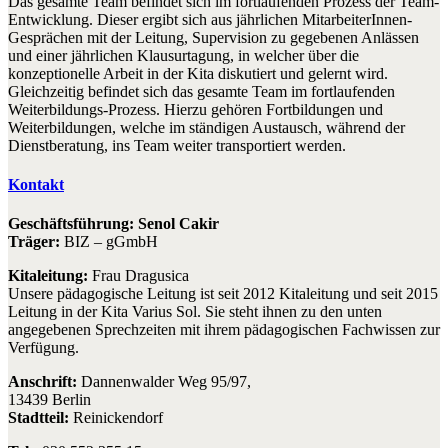
Das gesamte Team befindet sich im fortlaufenden Prozess der Team-
Entwicklung. Dieser ergibt sich aus jährlichen MitarbeiterInnen-
Gesprächen mit der Leitung, Supervision zu gegebenen Anlässen
und einer jährlichen Klausurtagung, in welcher über die
konzeptionelle Arbeit in der Kita diskutiert und gelernt wird.
Gleichzeitig befindet sich das gesamte Team im fortlaufenden
Weiterbildungs-Prozess. Hierzu gehören Fortbildungen und
Weiterbildungen, welche im ständigen Austausch, während der
Dienstberatung, ins Team weiter transportiert werden.
Kontakt
Geschäftsführung: Senol Cakir
Träger:
BIZ – gGmbH
Kitaleitung:
Frau Dragusica
Unsere pädagogische Leitung ist seit 2012 Kitaleitung und seit 2015
Leitung in der Kita Varius Sol. Sie steht ihnen zu den unten
angegebenen Sprechzeiten mit ihrem pädagogischen Fachwissen zur
Verfügung.
Anschrift:
Dannenwalder Weg 95/97,
13439 Berlin
Stadtteil:
Reinickendorf