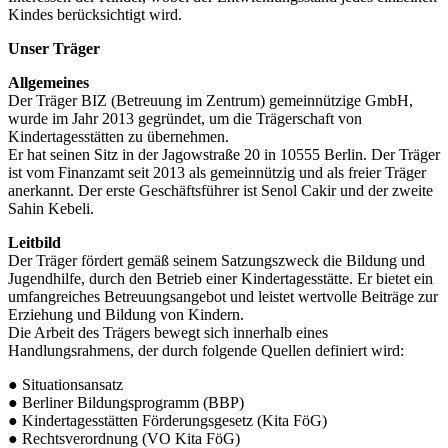
Kindes berücksichtigt wird.
Unser Träger
Allgemeines
Der Träger BIZ (Betreuung im Zentrum) gemeinnützige GmbH,
wurde im Jahr 2013 gegründet, um die Trägerschaft von
Kindertagesstätten zu übernehmen.
Er hat seinen Sitz in der Jagowstraße 20 in 10555 Berlin. Der Träger
ist vom Finanzamt seit 2013 als gemeinnützig und als freier Träger
anerkannt. Der erste Geschäftsführer ist Senol Cakir und der zweite
Sahin Kebeli.
Leitbild
Der Träger fördert gemäß seinem Satzungszweck die Bildung und
Jugendhilfe, durch den Betrieb einer Kindertagesstätte. Er bietet ein
umfangreiches Betreuungsangebot und leistet wertvolle Beiträge zur
Erziehung und Bildung von Kindern.
Die Arbeit des Trägers bewegt sich innerhalb eines
Handlungsrahmens, der durch folgende Quellen definiert wird:
● Situationsansatz
● Berliner Bildungsprogramm (BBP)
● Kindertagesstätten Förderungsgesetz (Kita FöG)
● Rechtsverordnung (VO Kita FöG)