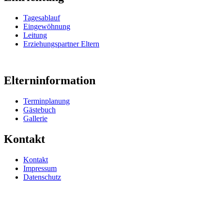
Tagesablauf
Eingewöhnung
Leitung
Erziehungspartner Eltern
Elterninformation
Terminplanung
Gästebuch
Gallerie
Kontakt
Kontakt
Impressum
Datenschutz