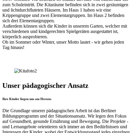
zum Schuleintritt. Die Kitaräume befinden sich in zwei geräumigen
und lichtdurchfluteten Häusern. Im Haus 1 haben wir eine
Krippengruppe und zwei Elementargruppen. Im Haus 2 befinden
sich drei Elementargruppen.
Außerdem können sich die Kinder in unserem Garten, welcher mit
verschiedenen und kindgerechten Spielgeräten ausgestattet ist,
körperlich ausprobieren.
Ob im Sommer oder Winter, unser Motto lautet - wir gehen jeden
Tag hinaus!
Unser pädagogischer Ansatz
Ihre Kinder liegen uns am Herzen.
Die Grundlage unserer pädagogischen Arbeit ist das Berliner
Bildungsprogramm und der Situationsansatz. Wir legen den Fokus
auf Gesundheit, gesunde Ernährung und Bewegung. Die Projekte -
und Lernangebote orientieren sich immer an den Bedürfnissen und
Interessen der Kinder, wobei der Entwicklungsstand jedes einzelnen