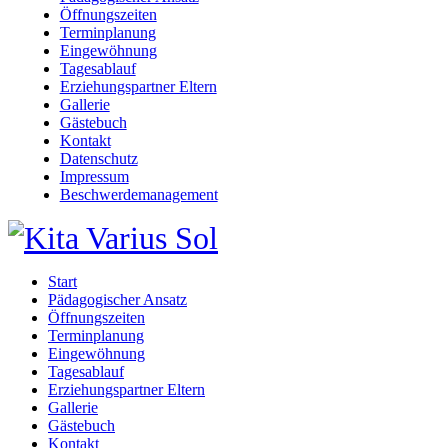
Marken im Bereich Spielautomaten zusammenzuarbeiten.
Öffnungszeiten
Terminplanung
Keno modell
Eingewöhnung
Tagesablauf
Erziehungspartner Eltern
Wild Tokyo Casino Ch 2025 Review
Gallerie
Freispiele können für bis zu insgesamt 180 Spins erneut ausgelöst
Gästebuch
werden.
Kontakt
Glücksspiel App Deutschland
Datenschutz
Sie müssen jedoch den Apple App Store besuchen, um nach der
Impressum
mobilen 888 Poker-App zu suchen.
Beschwerdemanagement
Keno Typ 10 3 Richtige
Start
Pädagogischer Ansatz
Öffnungszeiten
Terminplanung
Eingewöhnung
Tagesablauf
Erziehungspartner Eltern
Gallerie
Gästebuch
Kontakt