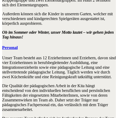
Krippengruppe und zwei Elementargruppen. Im Haus 2 befinden
sich drei Elementargruppen.
Außerdem können sich die Kinder in unserem Garten, welcher mit
verschiedenen und kindgerechten Spielgeräten ausgestattet ist,
körperlich ausprobieren.
Ob im Sommer oder Winter, unser Motto lautet – wir gehen jeden
Tag hinaus!
Personal
Unser Team besteht aus 12 Erzieherinnen und Erziehern, davon sind
vier Erzieherinnen in berufsbegleitender Ausbildung, eine
Integrationserzieherin sowie eine pädagogische Leitung und eine
stellvertretende pädagogische Leitung. Täglich werden wir durch
zwei Küchenkräfte und eine Reinigungskraft tatkräftig unterstützt.
Die Qualität der pädagogischen Arbeit in der Kita hängt
entscheidend von den individuellen beruflichen und persönlichen
Fähigkeiten der eingesetzten MitarbeiterInnen, sowie von deren
Zusammenwirken im Team ab. Daher setzt der Träger nur
pädagogisches Fachpersonal ein, das verlässlich mit dem Träger
zusammenarbeitet.