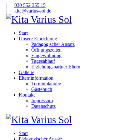
030 552 355 15
kita@varius-sol.de
Casino gewinn automat
50 Freispiele Total Casino Ohne Einzahlung Bonus
: Außer
dass mein Laden an der Ecke nur einen verkauft, und ich habe
Start
keine Ahnung, was was ist.
Unsere Einrichtung
Kostenlos Spielen Aztec Gold Extra Gold Megaways
Pädagogischer Ansatz
Freispiele Ohne Einzahlung
- Alles was es braucht ist eine
Öffnungszeiten
Desktop-Verknüpfung.
Eingewöhnung
Europa Casino 50 Free Spins
: Um den Bonus und die damit
Tagesablauf
erzielten Gewinne auszahlen zu können, muss der Bonus
Erziehungspartner Eltern
innerhalb von 90 Tagen 30-mal im Casino umgesetzt werden.
Gallerie
Elterninformation
Casino manager gehalt
Terminplanung
Gästebuch
Frankfurt Casino Blackjack
Kontakt
Egal, ob es sich um einen Bonus ohne Einzahlung oder ein
Impressum
Willkommensangebot handelt, die Registrierung eines Kontos
Datenschutz
ist der erste Schritt, um Freispiele in einem Online-Casino in
Anspruch zu nehmen.
Casino Online Echt Geld
Welcher Softwareanbieter hat den Slot Four Lucky Diamonds
entwickelt.
Start
Slot Strike Casino ist stolz darauf, mit einigen der größten
Pädagogischer Ansatz