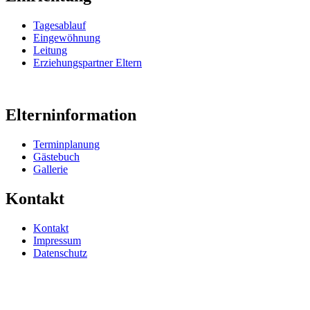
Tagesablauf
Eingewöhnung
Leitung
Erziehungspartner Eltern
Elterninformation
Terminplanung
Gästebuch
Gallerie
Kontakt
Kontakt
Impressum
Datenschutz