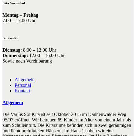
Kita Varius Sol
Montag – Freitag
7:00 – 17:00 Uhr
Bürozeiten
Dienstag:
8:00 – 12:00 Uhr
Donnerstag:
12:00 – 16:00 Uhr
Sowie nach Vereinbarung
Allgemein
Personal
Kontakt
Allgemein
Die Varius Sol Kita ist seit Oktober 2015 im Dannenwalder Weg
95/97 eröffnet. Wir betreuen 69 Kinder im Alter von einem Jahr bis
zum Schuleintritt. Die Kitaräume befinden sich in zwei geräumigen
und lichtdurchfluteten Häusern. Im Haus 1 haben wir eine