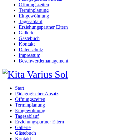
Marken im Bereich Spielautomaten zusammenzuarbeiten.
Öffnungszeiten
Terminplanung
Keno modell
Eingewöhnung
Tagesablauf
Erziehungspartner Eltern
Wild Tokyo Casino Ch 2025 Review
Gallerie
Freispiele können für bis zu insgesamt 180 Spins erneut ausgelöst
Gästebuch
werden.
Kontakt
Glücksspiel App Deutschland
Datenschutz
Sie müssen jedoch den Apple App Store besuchen, um nach der
Impressum
mobilen 888 Poker-App zu suchen.
Beschwerdemanagement
Keno Typ 10 3 Richtige
Start
Pädagogischer Ansatz
Öffnungszeiten
Terminplanung
Eingewöhnung
Tagesablauf
Erziehungspartner Eltern
Gallerie
Gästebuch
Kontakt