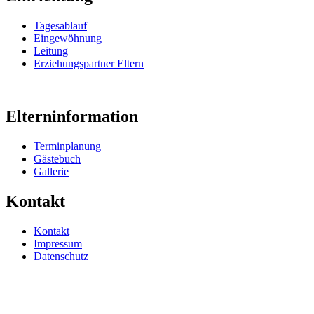
Tagesablauf
Eingewöhnung
Leitung
Erziehungspartner Eltern
Elterninformation
Terminplanung
Gästebuch
Gallerie
Kontakt
Kontakt
Impressum
Datenschutz