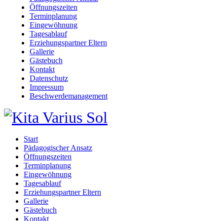
Marken im Bereich Spielautomaten zusammenzuarbeiten.
Öffnungszeiten
Terminplanung
Keno modell
Eingewöhnung
Tagesablauf
Erziehungspartner Eltern
Wild Tokyo Casino Ch 2025 Review
Gallerie
Freispiele können für bis zu insgesamt 180 Spins erneut ausgelöst
Gästebuch
werden.
Kontakt
Glücksspiel App Deutschland
Datenschutz
Sie müssen jedoch den Apple App Store besuchen, um nach der
Impressum
mobilen 888 Poker-App zu suchen.
Beschwerdemanagement
Keno Typ 10 3 Richtige
Start
Pädagogischer Ansatz
Öffnungszeiten
Terminplanung
Eingewöhnung
Tagesablauf
Erziehungspartner Eltern
Gallerie
Gästebuch
Kontakt