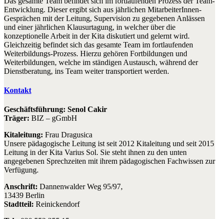
Das gesamte Team befindet sich im fortlaufenden Prozess der Team-
Entwicklung. Dieser ergibt sich aus jährlichen MitarbeiterInnen-
Gesprächen mit der Leitung, Supervision zu gegebenen Anlässen
und einer jährlichen Klausurtagung, in welcher über die
konzeptionelle Arbeit in der Kita diskutiert und gelernt wird.
Gleichzeitig befindet sich das gesamte Team im fortlaufenden
Weiterbildungs-Prozess. Hierzu gehören Fortbildungen und
Weiterbildungen, welche im ständigen Austausch, während der
Dienstberatung, ins Team weiter transportiert werden.
Kontakt
Geschäftsführung: Senol Cakir
Träger:
BIZ – gGmbH
Kitaleitung:
Frau Dragusica
Unsere pädagogische Leitung ist seit 2012 Kitaleitung und seit 2015
Leitung in der Kita Varius Sol. Sie steht ihnen zu den unten
angegebenen Sprechzeiten mit ihrem pädagogischen Fachwissen zur
Verfügung.
Anschrift:
Dannenwalder Weg 95/97,
13439 Berlin
Stadtteil:
Reinickendorf