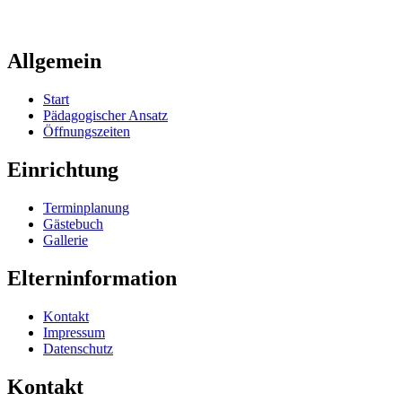
Allgemein
Start
Pädagogischer Ansatz
Öffnungszeiten
Einrichtung
Terminplanung
Gästebuch
Gallerie
Elterninformation
Kontakt
Impressum
Datenschutz
Kontakt