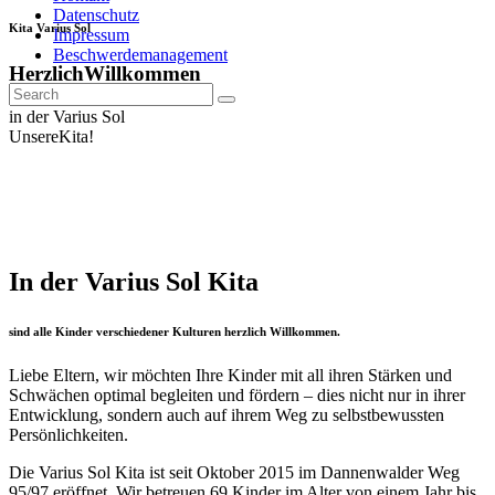
Datenschutz
Kita Varius Sol
Impressum
Beschwerdemanagement
Herzlich
Willkommen
in der Varius Sol
Unsere
Kita!
In der Varius Sol Kita
sind alle Kinder verschiedener Kulturen herzlich Willkommen.
Liebe Eltern, wir möchten Ihre Kinder mit all ihren Stärken und
Schwächen optimal begleiten und fördern – dies nicht nur in ihrer
Entwicklung, sondern auch auf ihrem Weg zu selbstbewussten
Persönlichkeiten.
Die Varius Sol Kita ist seit Oktober 2015 im Dannenwalder Weg
95/97 eröffnet. Wir betreuen 69 Kinder im Alter von einem Jahr bis