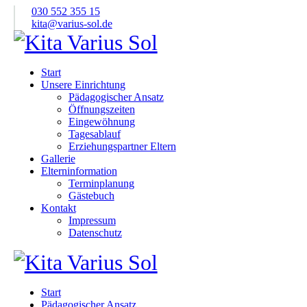
030 552 355 15
kita@varius-sol.de
Casino gewinn automat
50 Freispiele Total Casino Ohne Einzahlung Bonus
: Außer
dass mein Laden an der Ecke nur einen verkauft, und ich habe
Start
keine Ahnung, was was ist.
Unsere Einrichtung
Kostenlos Spielen Aztec Gold Extra Gold Megaways
Pädagogischer Ansatz
Freispiele Ohne Einzahlung
- Alles was es braucht ist eine
Öffnungszeiten
Desktop-Verknüpfung.
Eingewöhnung
Europa Casino 50 Free Spins
: Um den Bonus und die damit
Tagesablauf
erzielten Gewinne auszahlen zu können, muss der Bonus
Erziehungspartner Eltern
innerhalb von 90 Tagen 30-mal im Casino umgesetzt werden.
Gallerie
Elterninformation
Casino manager gehalt
Terminplanung
Gästebuch
Frankfurt Casino Blackjack
Kontakt
Egal, ob es sich um einen Bonus ohne Einzahlung oder ein
Impressum
Willkommensangebot handelt, die Registrierung eines Kontos
Datenschutz
ist der erste Schritt, um Freispiele in einem Online-Casino in
Anspruch zu nehmen.
Casino Online Echt Geld
Welcher Softwareanbieter hat den Slot Four Lucky Diamonds
entwickelt.
Start
Slot Strike Casino ist stolz darauf, mit einigen der größten
Pädagogischer Ansatz