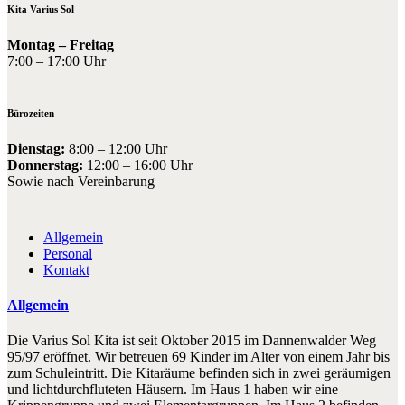
Kita Varius Sol
Montag – Freitag
7:00 – 17:00 Uhr
Bürozeiten
Dienstag:
8:00 – 12:00 Uhr
Donnerstag:
12:00 – 16:00 Uhr
Sowie nach Vereinbarung
Allgemein
Personal
Kontakt
Allgemein
Die Varius Sol Kita ist seit Oktober 2015 im Dannenwalder Weg
95/97 eröffnet. Wir betreuen 69 Kinder im Alter von einem Jahr bis
zum Schuleintritt. Die Kitaräume befinden sich in zwei geräumigen
und lichtdurchfluteten Häusern. Im Haus 1 haben wir eine