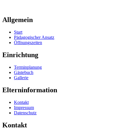
Allgemein
Start
Pädagogischer Ansatz
Öffnungszeiten
Einrichtung
Terminplanung
Gästebuch
Gallerie
Elterninformation
Kontakt
Impressum
Datenschutz
Kontakt