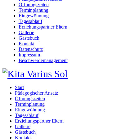
Marken im Bereich Spielautomaten zusammenzuarbeiten.
Öffnungszeiten
Terminplanung
Keno modell
Eingewöhnung
Tagesablauf
Erziehungspartner Eltern
Wild Tokyo Casino Ch 2025 Review
Gallerie
Freispiele können für bis zu insgesamt 180 Spins erneut ausgelöst
Gästebuch
werden.
Kontakt
Glücksspiel App Deutschland
Datenschutz
Sie müssen jedoch den Apple App Store besuchen, um nach der
Impressum
mobilen 888 Poker-App zu suchen.
Beschwerdemanagement
Keno Typ 10 3 Richtige
Start
Pädagogischer Ansatz
Öffnungszeiten
Terminplanung
Eingewöhnung
Tagesablauf
Erziehungspartner Eltern
Gallerie
Gästebuch
Kontakt