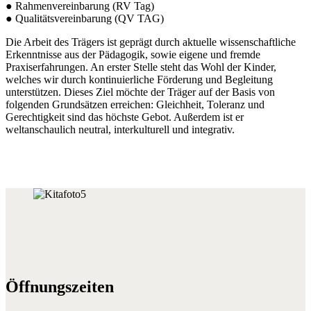
● Rahmenvereinbarung (RV Tag)
● Qualitätsvereinbarung (QV TAG)
Die Arbeit des Trägers ist geprägt durch aktuelle wissenschaftliche
Erkenntnisse aus der Pädagogik, sowie eigene und fremde
Praxiserfahrungen. An erster Stelle steht das Wohl der Kinder,
welches wir durch kontinuierliche Förderung und Begleitung
unterstützen. Dieses Ziel möchte der Träger auf der Basis von
folgenden Grundsätzen erreichen: Gleichheit, Toleranz und
Gerechtigkeit sind das höchste Gebot. Außerdem ist er
weltanschaulich neutral, interkulturell und integrativ.
Öffnungszeiten