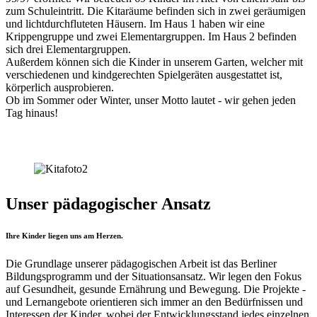
zum Schuleintritt. Die Kitaräume befinden sich in zwei geräumigen
und lichtdurchfluteten Häusern. Im Haus 1 haben wir eine
Krippengruppe und zwei Elementargruppen. Im Haus 2 befinden
sich drei Elementargruppen.
Außerdem können sich die Kinder in unserem Garten, welcher mit
verschiedenen und kindgerechten Spielgeräten ausgestattet ist,
körperlich ausprobieren.
Ob im Sommer oder Winter, unser Motto lautet - wir gehen jeden
Tag hinaus!
Unser pädagogischer Ansatz
Ihre Kinder liegen uns am Herzen.
Die Grundlage unserer pädagogischen Arbeit ist das Berliner
Bildungsprogramm und der Situationsansatz. Wir legen den Fokus
auf Gesundheit, gesunde Ernährung und Bewegung. Die Projekte -
und Lernangebote orientieren sich immer an den Bedürfnissen und
Interessen der Kinder, wobei der Entwicklungsstand jedes einzelnen