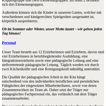
Krippengruppe und zwei Elementargruppen. Im Haus 2 befinden
sich drei Elementargruppen.
Außerdem können sich die Kinder in unserem Garten, welcher mit
verschiedenen und kindgerechten Spielgeräten ausgestattet ist,
körperlich ausprobieren.
Ob im Sommer oder Winter, unser Motto lautet – wir gehen jeden
Tag hinaus!
Personal
Unser Team besteht aus 12 Erzieherinnen und Erziehern, davon sind
vier Erzieherinnen in berufsbegleitender Ausbildung, eine
Integrationserzieherin sowie eine pädagogische Leitung und eine
stellvertretende pädagogische Leitung. Täglich werden wir durch
zwei Küchenkräfte und eine Reinigungskraft tatkräftig unterstützt.
Die Qualität der pädagogischen Arbeit in der Kita hängt
entscheidend von den individuellen beruflichen und persönlichen
Fähigkeiten der eingesetzten MitarbeiterInnen, sowie von deren
Zusammenwirken im Team ab. Daher setzt der Träger nur
pädagogisches Fachpersonal ein, das verlässlich mit dem Träger
zusammenarbeitet.