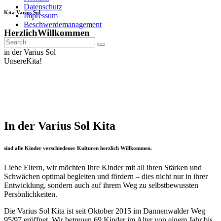
Datenschutz
Kita Varius Sol
Impressum
Beschwerdemanagement
Herzlich
Willkommen
in der Varius Sol
Unsere
Kita!
In der Varius Sol Kita
sind alle Kinder verschiedener Kulturen herzlich Willkommen.
Liebe Eltern, wir möchten Ihre Kinder mit all ihren Stärken und
Schwächen optimal begleiten und fördern – dies nicht nur in ihrer
Entwicklung, sondern auch auf ihrem Weg zu selbstbewussten
Persönlichkeiten.
Die Varius Sol Kita ist seit Oktober 2015 im Dannenwalder Weg
95/97 eröffnet. Wir betreuen 69 Kinder im Alter von einem Jahr bis