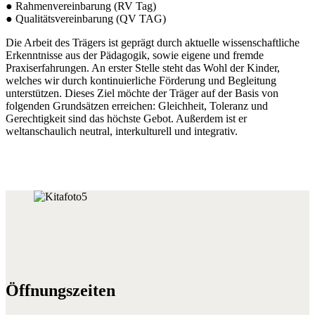
● Rahmenvereinbarung (RV Tag)
● Qualitätsvereinbarung (QV TAG)
Die Arbeit des Trägers ist geprägt durch aktuelle wissenschaftliche
Erkenntnisse aus der Pädagogik, sowie eigene und fremde
Praxiserfahrungen. An erster Stelle steht das Wohl der Kinder,
welches wir durch kontinuierliche Förderung und Begleitung
unterstützen. Dieses Ziel möchte der Träger auf der Basis von
folgenden Grundsätzen erreichen: Gleichheit, Toleranz und
Gerechtigkeit sind das höchste Gebot. Außerdem ist er
weltanschaulich neutral, interkulturell und integrativ.
Öffnungszeiten