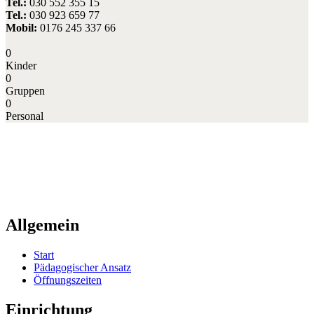
Tel.:
030 552 355 15
Tel.:
030 923 659 77
Mobil:
0176 245 337 66
0
Kinder
0
Gruppen
0
Personal
Allgemein
Start
Pädagogischer Ansatz
Öffnungszeiten
Einrichtung