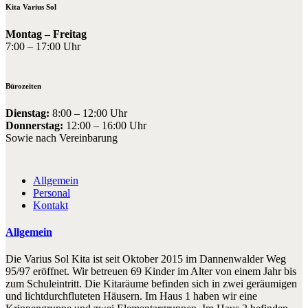
Kita Varius Sol
Montag – Freitag
7:00 – 17:00 Uhr
Bürozeiten
Dienstag:
8:00 – 12:00 Uhr
Donnerstag:
12:00 – 16:00 Uhr
Sowie nach Vereinbarung
Allgemein
Personal
Kontakt
Allgemein
Die Varius Sol Kita ist seit Oktober 2015 im Dannenwalder Weg
95/97 eröffnet. Wir betreuen 69 Kinder im Alter von einem Jahr bis
zum Schuleintritt. Die Kitaräume befinden sich in zwei geräumigen
und lichtdurchfluteten Häusern. Im Haus 1 haben wir eine