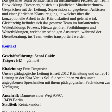
Das gesamte Team befindet sich im fortlaufenden Prozess der Team-
Entwicklung. Dieser ergibt sich aus jährlichen MitarbeiterInnen-
Gesprächen mit der Leitung, Supervision zu gegebenen Anlässen
und einer jährlichen Klausurtagung, in welcher über die
konzeptionelle Arbeit in der Kita diskutiert und gelernt wird.
Gleichzeitig befindet sich das gesamte Team im fortlaufenden
Weiterbildungs-Prozess. Hierzu gehören Fortbildungen und
Weiterbildungen, welche im ständigen Austausch, während der
Dienstberatung, ins Team weiter transportiert werden.
Kontakt
Geschäftsführung: Senol Cakir
Träger:
BIZ – gGmbH
Kitaleitung:
Frau Dragusica
Unsere pädagogische Leitung ist seit 2012 Kitaleitung und seit 2015
Leitung in der Kita Varius Sol. Sie steht ihnen zu den unten
angegebenen Sprechzeiten mit ihrem pädagogischen Fachwissen zur
Verfügung.
Anschrift:
Dannenwalder Weg 95/97,
13439 Berlin
Stadtteil:
Reinickendorf