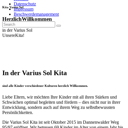
Datenschutz
Kita Varius Sol
Impressum
Beschwerdemanagement
Herzlich
Willkommen
in der Varius Sol
Unsere
Kita!
In der Varius Sol Kita
sind alle Kinder verschiedener Kulturen herzlich Willkommen.
Liebe Eltern, wir möchten Ihre Kinder mit all ihren Stärken und
Schwächen optimal begleiten und fördern – dies nicht nur in ihrer
Entwicklung, sondern auch auf ihrem Weg zu selbstbewussten
Persönlichkeiten.
Die Varius Sol Kita ist seit Oktober 2015 im Dannenwalder Weg
95/97 eröffnet. Wir betreuen 69 Kinder im Alter von einem Jahr bis