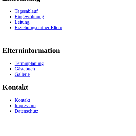
Tagesablauf
Eingewöhnung
Leitung
Erziehungspartner Eltern
Elterninformation
Terminplanung
Gästebuch
Gallerie
Kontakt
Kontakt
Impressum
Datenschutz