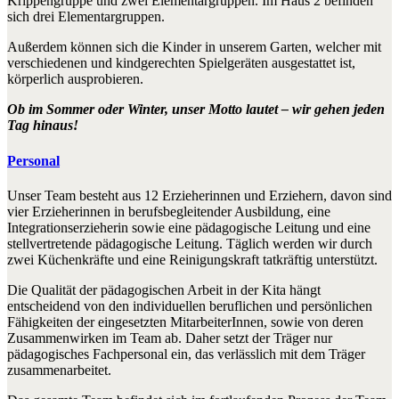
Krippengruppe und zwei Elementargruppen. Im Haus 2 befinden
sich drei Elementargruppen.
Außerdem können sich die Kinder in unserem Garten, welcher mit
verschiedenen und kindgerechten Spielgeräten ausgestattet ist,
körperlich ausprobieren.
Ob im Sommer oder Winter, unser Motto lautet – wir gehen jeden
Tag hinaus!
Personal
Unser Team besteht aus 12 Erzieherinnen und Erziehern, davon sind
vier Erzieherinnen in berufsbegleitender Ausbildung, eine
Integrationserzieherin sowie eine pädagogische Leitung und eine
stellvertretende pädagogische Leitung. Täglich werden wir durch
zwei Küchenkräfte und eine Reinigungskraft tatkräftig unterstützt.
Die Qualität der pädagogischen Arbeit in der Kita hängt
entscheidend von den individuellen beruflichen und persönlichen
Fähigkeiten der eingesetzten MitarbeiterInnen, sowie von deren
Zusammenwirken im Team ab. Daher setzt der Träger nur
pädagogisches Fachpersonal ein, das verlässlich mit dem Träger
zusammenarbeitet.