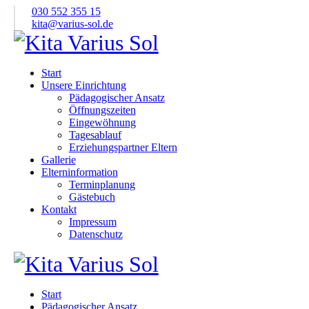
030 552 355 15
kita@varius-sol.de
Casino gewinn automat
50 Freispiele Total Casino Ohne Einzahlung Bonus
: Außer
dass mein Laden an der Ecke nur einen verkauft, und ich habe
Start
keine Ahnung, was was ist.
Unsere Einrichtung
Kostenlos Spielen Aztec Gold Extra Gold Megaways
Pädagogischer Ansatz
Freispiele Ohne Einzahlung
- Alles was es braucht ist eine
Öffnungszeiten
Desktop-Verknüpfung.
Eingewöhnung
Europa Casino 50 Free Spins
: Um den Bonus und die damit
Tagesablauf
erzielten Gewinne auszahlen zu können, muss der Bonus
Erziehungspartner Eltern
innerhalb von 90 Tagen 30-mal im Casino umgesetzt werden.
Gallerie
Elterninformation
Casino manager gehalt
Terminplanung
Gästebuch
Frankfurt Casino Blackjack
Kontakt
Egal, ob es sich um einen Bonus ohne Einzahlung oder ein
Impressum
Willkommensangebot handelt, die Registrierung eines Kontos
Datenschutz
ist der erste Schritt, um Freispiele in einem Online-Casino in
Anspruch zu nehmen.
Casino Online Echt Geld
Welcher Softwareanbieter hat den Slot Four Lucky Diamonds
entwickelt.
Start
Slot Strike Casino ist stolz darauf, mit einigen der größten
Pädagogischer Ansatz