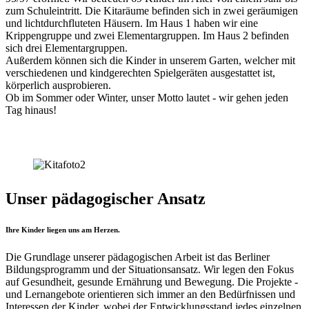
zum Schuleintritt. Die Kitaräume befinden sich in zwei geräumigen
und lichtdurchfluteten Häusern. Im Haus 1 haben wir eine
Krippengruppe und zwei Elementargruppen. Im Haus 2 befinden
sich drei Elementargruppen.
Außerdem können sich die Kinder in unserem Garten, welcher mit
verschiedenen und kindgerechten Spielgeräten ausgestattet ist,
körperlich ausprobieren.
Ob im Sommer oder Winter, unser Motto lautet - wir gehen jeden
Tag hinaus!
Unser pädagogischer Ansatz
Ihre Kinder liegen uns am Herzen.
Die Grundlage unserer pädagogischen Arbeit ist das Berliner
Bildungsprogramm und der Situationsansatz. Wir legen den Fokus
auf Gesundheit, gesunde Ernährung und Bewegung. Die Projekte -
und Lernangebote orientieren sich immer an den Bedürfnissen und
Interessen der Kinder, wobei der Entwicklungsstand jedes einzelnen