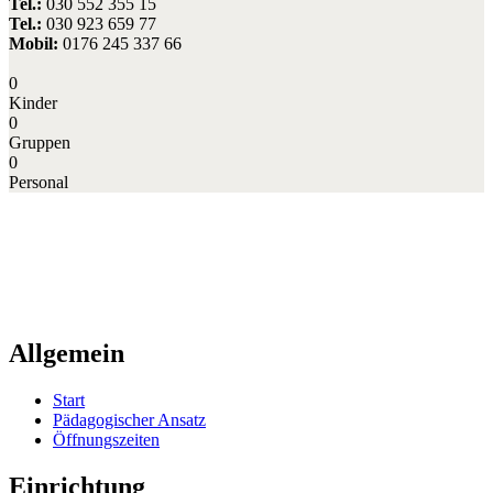
Tel.:
030 552 355 15
Tel.:
030 923 659 77
Mobil:
0176 245 337 66
0
Kinder
0
Gruppen
0
Personal
Allgemein
Start
Pädagogischer Ansatz
Öffnungszeiten
Einrichtung