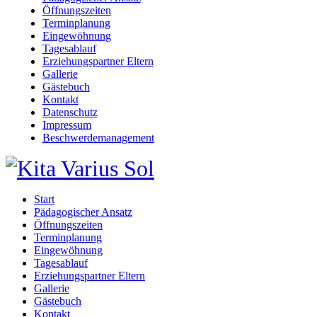
Marken im Bereich Spielautomaten zusammenzuarbeiten.
Öffnungszeiten
Terminplanung
Keno modell
Eingewöhnung
Tagesablauf
Erziehungspartner Eltern
Wild Tokyo Casino Ch 2025 Review
Gallerie
Freispiele können für bis zu insgesamt 180 Spins erneut ausgelöst
Gästebuch
werden.
Kontakt
Glücksspiel App Deutschland
Datenschutz
Sie müssen jedoch den Apple App Store besuchen, um nach der
Impressum
mobilen 888 Poker-App zu suchen.
Beschwerdemanagement
Keno Typ 10 3 Richtige
Start
Pädagogischer Ansatz
Öffnungszeiten
Terminplanung
Eingewöhnung
Tagesablauf
Erziehungspartner Eltern
Gallerie
Gästebuch
Kontakt