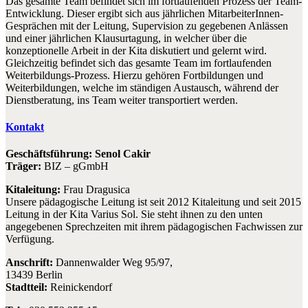
Das gesamte Team befindet sich im fortlaufenden Prozess der Team-
Entwicklung. Dieser ergibt sich aus jährlichen MitarbeiterInnen-
Gesprächen mit der Leitung, Supervision zu gegebenen Anlässen
und einer jährlichen Klausurtagung, in welcher über die
konzeptionelle Arbeit in der Kita diskutiert und gelernt wird.
Gleichzeitig befindet sich das gesamte Team im fortlaufenden
Weiterbildungs-Prozess. Hierzu gehören Fortbildungen und
Weiterbildungen, welche im ständigen Austausch, während der
Dienstberatung, ins Team weiter transportiert werden.
Kontakt
Geschäftsführung: Senol Cakir
Träger:
BIZ – gGmbH
Kitaleitung:
Frau Dragusica
Unsere pädagogische Leitung ist seit 2012 Kitaleitung und seit 2015
Leitung in der Kita Varius Sol. Sie steht ihnen zu den unten
angegebenen Sprechzeiten mit ihrem pädagogischen Fachwissen zur
Verfügung.
Anschrift:
Dannenwalder Weg 95/97,
13439 Berlin
Stadtteil:
Reinickendorf