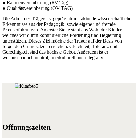
● Rahmenvereinbarung (RV Tag)
● Qualitätsvereinbarung (QV TAG)
Die Arbeit des Trägers ist geprägt durch aktuelle wissenschaftliche
Erkenntnisse aus der Pädagogik, sowie eigene und fremde
Praxiserfahrungen. An erster Stelle steht das Wohl der Kinder,
welches wir durch kontinuierliche Förderung und Begleitung
unterstützen. Dieses Ziel möchte der Träger auf der Basis von
folgenden Grundsätzen erreichen: Gleichheit, Toleranz und
Gerechtigkeit sind das höchste Gebot. Außerdem ist er
weltanschaulich neutral, interkulturell und integrativ.
Öffnungszeiten