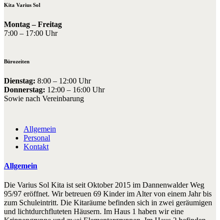
Kita Varius Sol
Montag – Freitag
7:00 – 17:00 Uhr
Bürozeiten
Dienstag:
8:00 – 12:00 Uhr
Donnerstag:
12:00 – 16:00 Uhr
Sowie nach Vereinbarung
Allgemein
Personal
Kontakt
Allgemein
Die Varius Sol Kita ist seit Oktober 2015 im Dannenwalder Weg
95/97 eröffnet. Wir betreuen 69 Kinder im Alter von einem Jahr bis
zum Schuleintritt. Die Kitaräume befinden sich in zwei geräumigen
und lichtdurchfluteten Häusern. Im Haus 1 haben wir eine