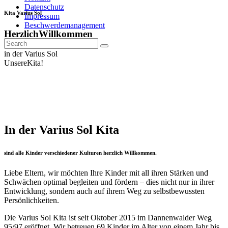
Datenschutz
Kita Varius Sol
Impressum
Beschwerdemanagement
Herzlich
Willkommen
in der Varius Sol
Unsere
Kita!
In der Varius Sol Kita
sind alle Kinder verschiedener Kulturen herzlich Willkommen.
Liebe Eltern, wir möchten Ihre Kinder mit all ihren Stärken und
Schwächen optimal begleiten und fördern – dies nicht nur in ihrer
Entwicklung, sondern auch auf ihrem Weg zu selbstbewussten
Persönlichkeiten.
Die Varius Sol Kita ist seit Oktober 2015 im Dannenwalder Weg
95/97 eröffnet. Wir betreuen 69 Kinder im Alter von einem Jahr bis