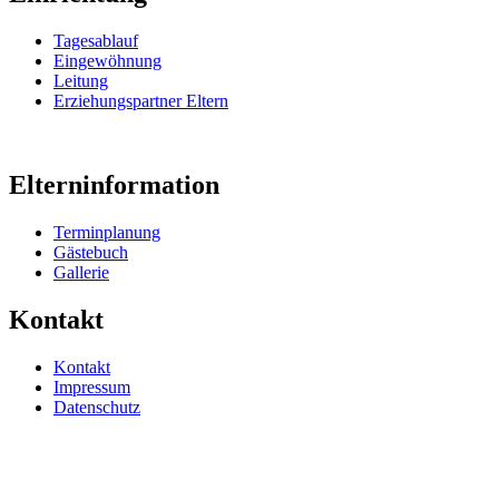
Tagesablauf
Eingewöhnung
Leitung
Erziehungspartner Eltern
Elterninformation
Terminplanung
Gästebuch
Gallerie
Kontakt
Kontakt
Impressum
Datenschutz