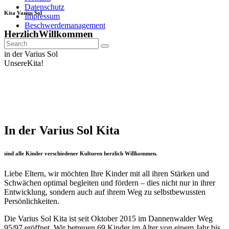
Datenschutz
Kita Varius Sol
Impressum
Beschwerdemanagement
Herzlich
Willkommen
in der Varius Sol
Unsere
Kita!
In der Varius Sol Kita
sind alle Kinder verschiedener Kulturen herzlich Willkommen.
Liebe Eltern, wir möchten Ihre Kinder mit all ihren Stärken und
Schwächen optimal begleiten und fördern – dies nicht nur in ihrer
Entwicklung, sondern auch auf ihrem Weg zu selbstbewussten
Persönlichkeiten.
Die Varius Sol Kita ist seit Oktober 2015 im Dannenwalder Weg
95/97 eröffnet. Wir betreuen 69 Kinder im Alter von einem Jahr bis