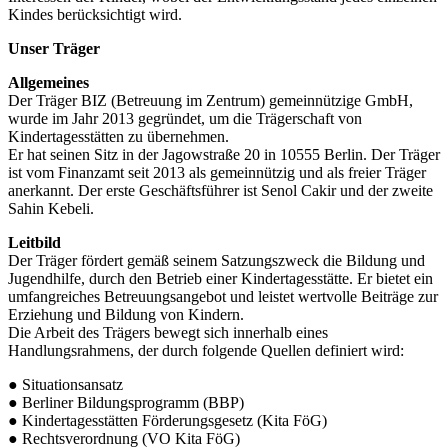
Kindes berücksichtigt wird.
Unser Träger
Allgemeines
Der Träger BIZ (Betreuung im Zentrum) gemeinnützige GmbH,
wurde im Jahr 2013 gegründet, um die Trägerschaft von
Kindertagesstätten zu übernehmen.
Er hat seinen Sitz in der Jagowstraße 20 in 10555 Berlin. Der Träger
ist vom Finanzamt seit 2013 als gemeinnützig und als freier Träger
anerkannt. Der erste Geschäftsführer ist Senol Cakir und der zweite
Sahin Kebeli.
Leitbild
Der Träger fördert gemäß seinem Satzungszweck die Bildung und
Jugendhilfe, durch den Betrieb einer Kindertagesstätte. Er bietet ein
umfangreiches Betreuungsangebot und leistet wertvolle Beiträge zur
Erziehung und Bildung von Kindern.
Die Arbeit des Trägers bewegt sich innerhalb eines
Handlungsrahmens, der durch folgende Quellen definiert wird:
● Situationsansatz
● Berliner Bildungsprogramm (BBP)
● Kindertagesstätten Förderungsgesetz (Kita FöG)
● Rechtsverordnung (VO Kita FöG)