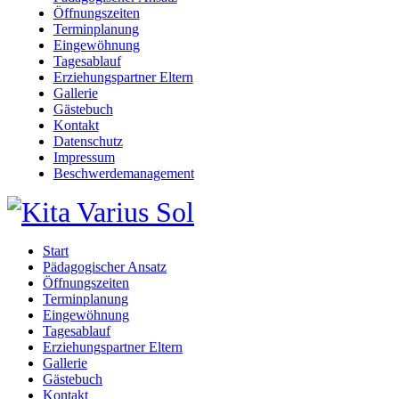
Marken im Bereich Spielautomaten zusammenzuarbeiten.
Öffnungszeiten
Terminplanung
Keno modell
Eingewöhnung
Tagesablauf
Erziehungspartner Eltern
Wild Tokyo Casino Ch 2025 Review
Gallerie
Freispiele können für bis zu insgesamt 180 Spins erneut ausgelöst
Gästebuch
werden.
Kontakt
Glücksspiel App Deutschland
Datenschutz
Sie müssen jedoch den Apple App Store besuchen, um nach der
Impressum
mobilen 888 Poker-App zu suchen.
Beschwerdemanagement
Keno Typ 10 3 Richtige
Start
Pädagogischer Ansatz
Öffnungszeiten
Terminplanung
Eingewöhnung
Tagesablauf
Erziehungspartner Eltern
Gallerie
Gästebuch
Kontakt