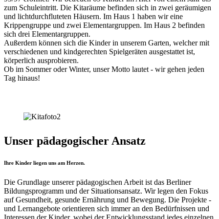
zum Schuleintritt. Die Kitaräume befinden sich in zwei geräumigen
und lichtdurchfluteten Häusern. Im Haus 1 haben wir eine
Krippengruppe und zwei Elementargruppen. Im Haus 2 befinden
sich drei Elementargruppen.
Außerdem können sich die Kinder in unserem Garten, welcher mit
verschiedenen und kindgerechten Spielgeräten ausgestattet ist,
körperlich ausprobieren.
Ob im Sommer oder Winter, unser Motto lautet - wir gehen jeden
Tag hinaus!
Unser pädagogischer Ansatz
Ihre Kinder liegen uns am Herzen.
Die Grundlage unserer pädagogischen Arbeit ist das Berliner
Bildungsprogramm und der Situationsansatz. Wir legen den Fokus
auf Gesundheit, gesunde Ernährung und Bewegung. Die Projekte -
und Lernangebote orientieren sich immer an den Bedürfnissen und
Interessen der Kinder, wobei der Entwicklungsstand jedes einzelnen