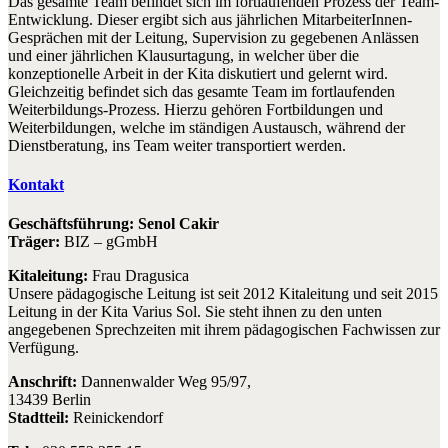
Das gesamte Team befindet sich im fortlaufenden Prozess der Team-
Entwicklung. Dieser ergibt sich aus jährlichen MitarbeiterInnen-
Gesprächen mit der Leitung, Supervision zu gegebenen Anlässen
und einer jährlichen Klausurtagung, in welcher über die
konzeptionelle Arbeit in der Kita diskutiert und gelernt wird.
Gleichzeitig befindet sich das gesamte Team im fortlaufenden
Weiterbildungs-Prozess. Hierzu gehören Fortbildungen und
Weiterbildungen, welche im ständigen Austausch, während der
Dienstberatung, ins Team weiter transportiert werden.
Kontakt
Geschäftsführung: Senol Cakir
Träger:
BIZ – gGmbH
Kitaleitung:
Frau Dragusica
Unsere pädagogische Leitung ist seit 2012 Kitaleitung und seit 2015
Leitung in der Kita Varius Sol. Sie steht ihnen zu den unten
angegebenen Sprechzeiten mit ihrem pädagogischen Fachwissen zur
Verfügung.
Anschrift:
Dannenwalder Weg 95/97,
13439 Berlin
Stadtteil:
Reinickendorf