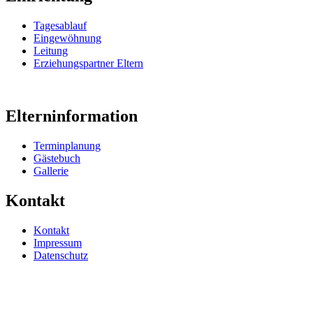
Tagesablauf
Eingewöhnung
Leitung
Erziehungspartner Eltern
Elterninformation
Terminplanung
Gästebuch
Gallerie
Kontakt
Kontakt
Impressum
Datenschutz