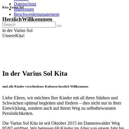
Datenschutz
Kita Varius Sol
Impressum
Beschwerdemanagement
Herzlich
Willkommen
in der Varius Sol
Unsere
Kita!
In der Varius Sol Kita
sind alle Kinder verschiedener Kulturen herzlich Willkommen.
Liebe Eltern, wir möchten Ihre Kinder mit all ihren Stärken und
Schwächen optimal begleiten und fördern – dies nicht nur in ihrer
Entwicklung, sondern auch auf ihrem Weg zu selbstbewussten
Persönlichkeiten.
Die Varius Sol Kita ist seit Oktober 2015 im Dannenwalder Weg
95/97 eröffnet. Wir betreuen 69 Kinder im Alter von einem Jahr bis