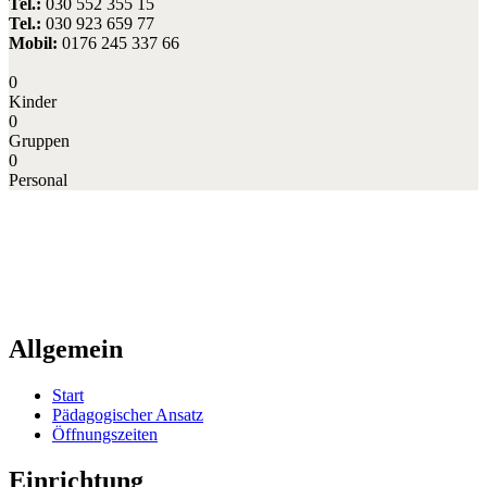
Tel.:
030 552 355 15
Tel.:
030 923 659 77
Mobil:
0176 245 337 66
0
Kinder
0
Gruppen
0
Personal
Allgemein
Start
Pädagogischer Ansatz
Öffnungszeiten
Einrichtung