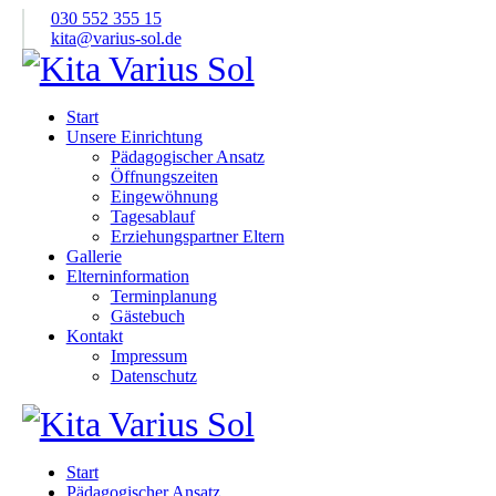
030 552 355 15
kita@varius-sol.de
Casino gewinn automat
50 Freispiele Total Casino Ohne Einzahlung Bonus
: Außer
dass mein Laden an der Ecke nur einen verkauft, und ich habe
Start
keine Ahnung, was was ist.
Unsere Einrichtung
Kostenlos Spielen Aztec Gold Extra Gold Megaways
Pädagogischer Ansatz
Freispiele Ohne Einzahlung
- Alles was es braucht ist eine
Öffnungszeiten
Desktop-Verknüpfung.
Eingewöhnung
Europa Casino 50 Free Spins
: Um den Bonus und die damit
Tagesablauf
erzielten Gewinne auszahlen zu können, muss der Bonus
Erziehungspartner Eltern
innerhalb von 90 Tagen 30-mal im Casino umgesetzt werden.
Gallerie
Elterninformation
Casino manager gehalt
Terminplanung
Gästebuch
Frankfurt Casino Blackjack
Kontakt
Egal, ob es sich um einen Bonus ohne Einzahlung oder ein
Impressum
Willkommensangebot handelt, die Registrierung eines Kontos
Datenschutz
ist der erste Schritt, um Freispiele in einem Online-Casino in
Anspruch zu nehmen.
Casino Online Echt Geld
Welcher Softwareanbieter hat den Slot Four Lucky Diamonds
entwickelt.
Start
Slot Strike Casino ist stolz darauf, mit einigen der größten
Pädagogischer Ansatz