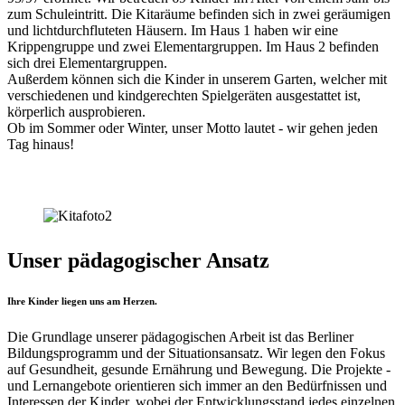
zum Schuleintritt. Die Kitaräume befinden sich in zwei geräumigen
und lichtdurchfluteten Häusern. Im Haus 1 haben wir eine
Krippengruppe und zwei Elementargruppen. Im Haus 2 befinden
sich drei Elementargruppen.
Außerdem können sich die Kinder in unserem Garten, welcher mit
verschiedenen und kindgerechten Spielgeräten ausgestattet ist,
körperlich ausprobieren.
Ob im Sommer oder Winter, unser Motto lautet - wir gehen jeden
Tag hinaus!
Unser pädagogischer Ansatz
Ihre Kinder liegen uns am Herzen.
Die Grundlage unserer pädagogischen Arbeit ist das Berliner
Bildungsprogramm und der Situationsansatz. Wir legen den Fokus
auf Gesundheit, gesunde Ernährung und Bewegung. Die Projekte -
und Lernangebote orientieren sich immer an den Bedürfnissen und
Interessen der Kinder, wobei der Entwicklungsstand jedes einzelnen