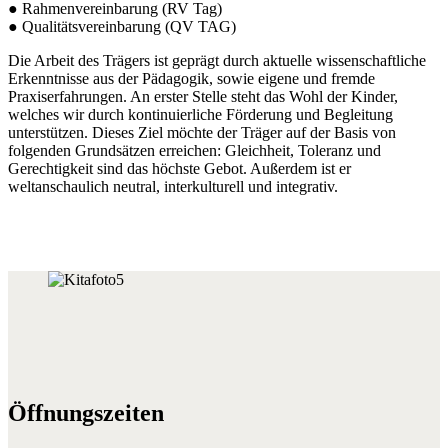
● Rahmenvereinbarung (RV Tag)
● Qualitätsvereinbarung (QV TAG)
Die Arbeit des Trägers ist geprägt durch aktuelle wissenschaftliche
Erkenntnisse aus der Pädagogik, sowie eigene und fremde
Praxiserfahrungen. An erster Stelle steht das Wohl der Kinder,
welches wir durch kontinuierliche Förderung und Begleitung
unterstützen. Dieses Ziel möchte der Träger auf der Basis von
folgenden Grundsätzen erreichen: Gleichheit, Toleranz und
Gerechtigkeit sind das höchste Gebot. Außerdem ist er
weltanschaulich neutral, interkulturell und integrativ.
Öffnungszeiten