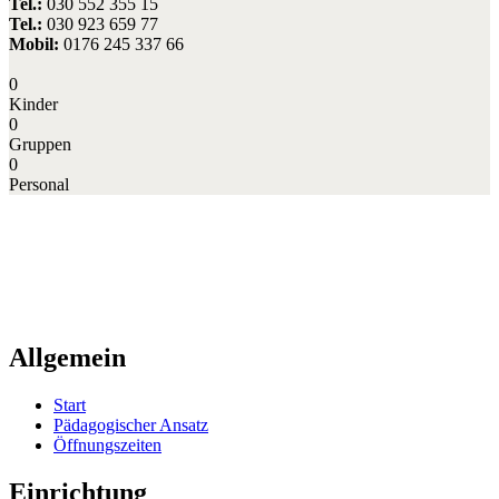
Tel.:
030 552 355 15
Tel.:
030 923 659 77
Mobil:
0176 245 337 66
0
Kinder
0
Gruppen
0
Personal
Allgemein
Start
Pädagogischer Ansatz
Öffnungszeiten
Einrichtung