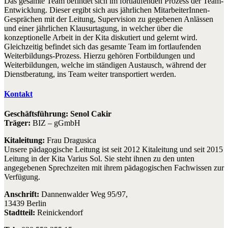
Das gesamte Team befindet sich im fortlaufenden Prozess der Team-
Entwicklung. Dieser ergibt sich aus jährlichen MitarbeiterInnen-
Gesprächen mit der Leitung, Supervision zu gegebenen Anlässen
und einer jährlichen Klausurtagung, in welcher über die
konzeptionelle Arbeit in der Kita diskutiert und gelernt wird.
Gleichzeitig befindet sich das gesamte Team im fortlaufenden
Weiterbildungs-Prozess. Hierzu gehören Fortbildungen und
Weiterbildungen, welche im ständigen Austausch, während der
Dienstberatung, ins Team weiter transportiert werden.
Kontakt
Geschäftsführung: Senol Cakir
Träger:
BIZ – gGmbH
Kitaleitung:
Frau Dragusica
Unsere pädagogische Leitung ist seit 2012 Kitaleitung und seit 2015
Leitung in der Kita Varius Sol. Sie steht ihnen zu den unten
angegebenen Sprechzeiten mit ihrem pädagogischen Fachwissen zur
Verfügung.
Anschrift:
Dannenwalder Weg 95/97,
13439 Berlin
Stadtteil:
Reinickendorf