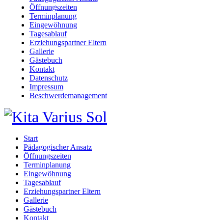
Marken im Bereich Spielautomaten zusammenzuarbeiten.
Öffnungszeiten
Terminplanung
Keno modell
Eingewöhnung
Tagesablauf
Erziehungspartner Eltern
Wild Tokyo Casino Ch 2025 Review
Gallerie
Freispiele können für bis zu insgesamt 180 Spins erneut ausgelöst
Gästebuch
werden.
Kontakt
Glücksspiel App Deutschland
Datenschutz
Sie müssen jedoch den Apple App Store besuchen, um nach der
Impressum
mobilen 888 Poker-App zu suchen.
Beschwerdemanagement
Keno Typ 10 3 Richtige
Start
Pädagogischer Ansatz
Öffnungszeiten
Terminplanung
Eingewöhnung
Tagesablauf
Erziehungspartner Eltern
Gallerie
Gästebuch
Kontakt