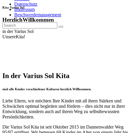
Datenschutz
Kita Varius Sol
Impressum
Beschwerdemanagement
Herzlich
Willkommen
in der Varius Sol
Unsere
Kita!
In der Varius Sol Kita
sind alle Kinder verschiedener Kulturen herzlich Willkommen.
Liebe Eltern, wir möchten Ihre Kinder mit all ihren Stärken und
Schwächen optimal begleiten und fördern – dies nicht nur in ihrer
Entwicklung, sondern auch auf ihrem Weg zu selbstbewussten
Persönlichkeiten.
Die Varius Sol Kita ist seit Oktober 2015 im Dannenwalder Weg
95/97 eröffnet. Wir betreuen 69 Kinder im Alter von einem Jahr bis