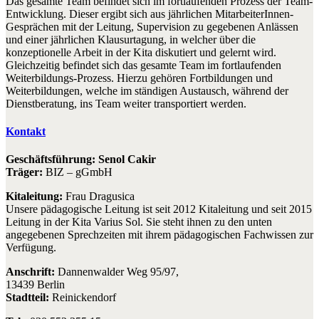
Das gesamte Team befindet sich im fortlaufenden Prozess der Team-
Entwicklung. Dieser ergibt sich aus jährlichen MitarbeiterInnen-
Gesprächen mit der Leitung, Supervision zu gegebenen Anlässen
und einer jährlichen Klausurtagung, in welcher über die
konzeptionelle Arbeit in der Kita diskutiert und gelernt wird.
Gleichzeitig befindet sich das gesamte Team im fortlaufenden
Weiterbildungs-Prozess. Hierzu gehören Fortbildungen und
Weiterbildungen, welche im ständigen Austausch, während der
Dienstberatung, ins Team weiter transportiert werden.
Kontakt
Geschäftsführung: Senol Cakir
Träger:
BIZ – gGmbH
Kitaleitung:
Frau Dragusica
Unsere pädagogische Leitung ist seit 2012 Kitaleitung und seit 2015
Leitung in der Kita Varius Sol. Sie steht ihnen zu den unten
angegebenen Sprechzeiten mit ihrem pädagogischen Fachwissen zur
Verfügung.
Anschrift:
Dannenwalder Weg 95/97,
13439 Berlin
Stadtteil:
Reinickendorf