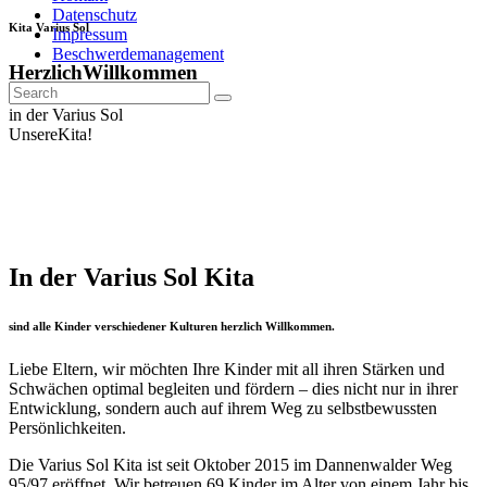
Datenschutz
Kita Varius Sol
Impressum
Beschwerdemanagement
Herzlich
Willkommen
in der Varius Sol
Unsere
Kita!
In der Varius Sol Kita
sind alle Kinder verschiedener Kulturen herzlich Willkommen.
Liebe Eltern, wir möchten Ihre Kinder mit all ihren Stärken und
Schwächen optimal begleiten und fördern – dies nicht nur in ihrer
Entwicklung, sondern auch auf ihrem Weg zu selbstbewussten
Persönlichkeiten.
Die Varius Sol Kita ist seit Oktober 2015 im Dannenwalder Weg
95/97 eröffnet. Wir betreuen 69 Kinder im Alter von einem Jahr bis