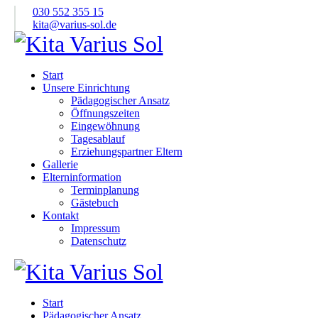
030 552 355 15
kita@varius-sol.de
Casino gewinn automat
50 Freispiele Total Casino Ohne Einzahlung Bonus
: Außer
dass mein Laden an der Ecke nur einen verkauft, und ich habe
Start
keine Ahnung, was was ist.
Unsere Einrichtung
Kostenlos Spielen Aztec Gold Extra Gold Megaways
Pädagogischer Ansatz
Freispiele Ohne Einzahlung
- Alles was es braucht ist eine
Öffnungszeiten
Desktop-Verknüpfung.
Eingewöhnung
Europa Casino 50 Free Spins
: Um den Bonus und die damit
Tagesablauf
erzielten Gewinne auszahlen zu können, muss der Bonus
Erziehungspartner Eltern
innerhalb von 90 Tagen 30-mal im Casino umgesetzt werden.
Gallerie
Elterninformation
Casino manager gehalt
Terminplanung
Gästebuch
Frankfurt Casino Blackjack
Kontakt
Egal, ob es sich um einen Bonus ohne Einzahlung oder ein
Impressum
Willkommensangebot handelt, die Registrierung eines Kontos
Datenschutz
ist der erste Schritt, um Freispiele in einem Online-Casino in
Anspruch zu nehmen.
Casino Online Echt Geld
Welcher Softwareanbieter hat den Slot Four Lucky Diamonds
entwickelt.
Start
Slot Strike Casino ist stolz darauf, mit einigen der größten
Pädagogischer Ansatz