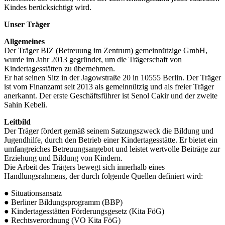
Kindes berücksichtigt wird.
Unser Träger
Allgemeines
Der Träger BIZ (Betreuung im Zentrum) gemeinnützige GmbH,
wurde im Jahr 2013 gegründet, um die Trägerschaft von
Kindertagesstätten zu übernehmen.
Er hat seinen Sitz in der Jagowstraße 20 in 10555 Berlin. Der Träger
ist vom Finanzamt seit 2013 als gemeinnützig und als freier Träger
anerkannt. Der erste Geschäftsführer ist Senol Cakir und der zweite
Sahin Kebeli.
Leitbild
Der Träger fördert gemäß seinem Satzungszweck die Bildung und
Jugendhilfe, durch den Betrieb einer Kindertagesstätte. Er bietet ein
umfangreiches Betreuungsangebot und leistet wertvolle Beiträge zur
Erziehung und Bildung von Kindern.
Die Arbeit des Trägers bewegt sich innerhalb eines
Handlungsrahmens, der durch folgende Quellen definiert wird:
● Situationsansatz
● Berliner Bildungsprogramm (BBP)
● Kindertagesstätten Förderungsgesetz (Kita FöG)
● Rechtsverordnung (VO Kita FöG)