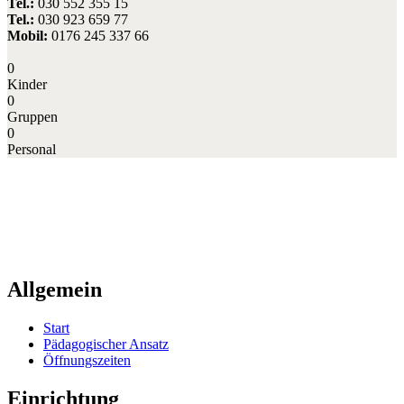
Tel.:
030 552 355 15
Tel.:
030 923 659 77
Mobil:
0176 245 337 66
0
Kinder
0
Gruppen
0
Personal
Allgemein
Start
Pädagogischer Ansatz
Öffnungszeiten
Einrichtung