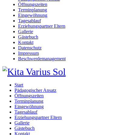
Marken im Bereich Spielautomaten zusammenzuarbeiten.
Öffnungszeiten
Terminplanung
Keno modell
Eingewöhnung
Tagesablauf
Erziehungspartner Eltern
Wild Tokyo Casino Ch 2025 Review
Gallerie
Freispiele können für bis zu insgesamt 180 Spins erneut ausgelöst
Gästebuch
werden.
Kontakt
Glücksspiel App Deutschland
Datenschutz
Sie müssen jedoch den Apple App Store besuchen, um nach der
Impressum
mobilen 888 Poker-App zu suchen.
Beschwerdemanagement
Keno Typ 10 3 Richtige
Start
Pädagogischer Ansatz
Öffnungszeiten
Terminplanung
Eingewöhnung
Tagesablauf
Erziehungspartner Eltern
Gallerie
Gästebuch
Kontakt