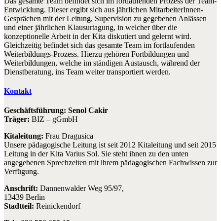
Das gesamte Team befindet sich im fortlaufenden Prozess der Team-
Entwicklung. Dieser ergibt sich aus jährlichen MitarbeiterInnen-
Gesprächen mit der Leitung, Supervision zu gegebenen Anlässen
und einer jährlichen Klausurtagung, in welcher über die
konzeptionelle Arbeit in der Kita diskutiert und gelernt wird.
Gleichzeitig befindet sich das gesamte Team im fortlaufenden
Weiterbildungs-Prozess. Hierzu gehören Fortbildungen und
Weiterbildungen, welche im ständigen Austausch, während der
Dienstberatung, ins Team weiter transportiert werden.
Kontakt
Geschäftsführung: Senol Cakir
Träger:
BIZ – gGmbH
Kitaleitung:
Frau Dragusica
Unsere pädagogische Leitung ist seit 2012 Kitaleitung und seit 2015
Leitung in der Kita Varius Sol. Sie steht ihnen zu den unten
angegebenen Sprechzeiten mit ihrem pädagogischen Fachwissen zur
Verfügung.
Anschrift:
Dannenwalder Weg 95/97,
13439 Berlin
Stadtteil:
Reinickendorf