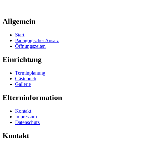
Allgemein
Start
Pädagogischer Ansatz
Öffnungszeiten
Einrichtung
Terminplanung
Gästebuch
Gallerie
Elterninformation
Kontakt
Impressum
Datenschutz
Kontakt