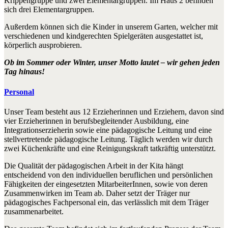
Krippengruppe und zwei Elementargruppen. Im Haus 2 befinden
sich drei Elementargruppen.
Außerdem können sich die Kinder in unserem Garten, welcher mit
verschiedenen und kindgerechten Spielgeräten ausgestattet ist,
körperlich ausprobieren.
Ob im Sommer oder Winter, unser Motto lautet – wir gehen jeden
Tag hinaus!
Personal
Unser Team besteht aus 12 Erzieherinnen und Erziehern, davon sind
vier Erzieherinnen in berufsbegleitender Ausbildung, eine
Integrationserzieherin sowie eine pädagogische Leitung und eine
stellvertretende pädagogische Leitung. Täglich werden wir durch
zwei Küchenkräfte und eine Reinigungskraft tatkräftig unterstützt.
Die Qualität der pädagogischen Arbeit in der Kita hängt
entscheidend von den individuellen beruflichen und persönlichen
Fähigkeiten der eingesetzten MitarbeiterInnen, sowie von deren
Zusammenwirken im Team ab. Daher setzt der Träger nur
pädagogisches Fachpersonal ein, das verlässlich mit dem Träger
zusammenarbeitet.