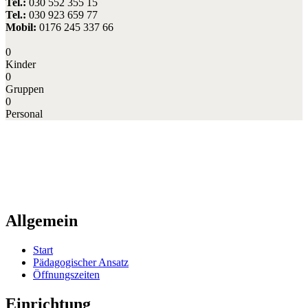
Tel.:
030 552 355 15
Tel.:
030 923 659 77
Mobil:
0176 245 337 66
0
Kinder
0
Gruppen
0
Personal
Allgemein
Start
Pädagogischer Ansatz
Öffnungszeiten
Einrichtung