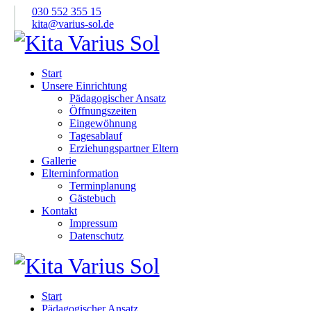
030 552 355 15
kita@varius-sol.de
Casino gewinn automat
50 Freispiele Total Casino Ohne Einzahlung Bonus
: Außer
dass mein Laden an der Ecke nur einen verkauft, und ich habe
Start
keine Ahnung, was was ist.
Unsere Einrichtung
Kostenlos Spielen Aztec Gold Extra Gold Megaways
Pädagogischer Ansatz
Freispiele Ohne Einzahlung
- Alles was es braucht ist eine
Öffnungszeiten
Desktop-Verknüpfung.
Eingewöhnung
Europa Casino 50 Free Spins
: Um den Bonus und die damit
Tagesablauf
erzielten Gewinne auszahlen zu können, muss der Bonus
Erziehungspartner Eltern
innerhalb von 90 Tagen 30-mal im Casino umgesetzt werden.
Gallerie
Elterninformation
Casino manager gehalt
Terminplanung
Gästebuch
Frankfurt Casino Blackjack
Kontakt
Egal, ob es sich um einen Bonus ohne Einzahlung oder ein
Impressum
Willkommensangebot handelt, die Registrierung eines Kontos
Datenschutz
ist der erste Schritt, um Freispiele in einem Online-Casino in
Anspruch zu nehmen.
Casino Online Echt Geld
Welcher Softwareanbieter hat den Slot Four Lucky Diamonds
entwickelt.
Start
Slot Strike Casino ist stolz darauf, mit einigen der größten
Pädagogischer Ansatz