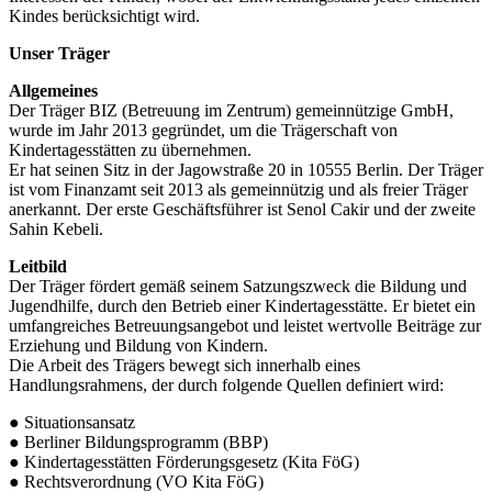
Kindes berücksichtigt wird.
Unser Träger
Allgemeines
Der Träger BIZ (Betreuung im Zentrum) gemeinnützige GmbH,
wurde im Jahr 2013 gegründet, um die Trägerschaft von
Kindertagesstätten zu übernehmen.
Er hat seinen Sitz in der Jagowstraße 20 in 10555 Berlin. Der Träger
ist vom Finanzamt seit 2013 als gemeinnützig und als freier Träger
anerkannt. Der erste Geschäftsführer ist Senol Cakir und der zweite
Sahin Kebeli.
Leitbild
Der Träger fördert gemäß seinem Satzungszweck die Bildung und
Jugendhilfe, durch den Betrieb einer Kindertagesstätte. Er bietet ein
umfangreiches Betreuungsangebot und leistet wertvolle Beiträge zur
Erziehung und Bildung von Kindern.
Die Arbeit des Trägers bewegt sich innerhalb eines
Handlungsrahmens, der durch folgende Quellen definiert wird:
● Situationsansatz
● Berliner Bildungsprogramm (BBP)
● Kindertagesstätten Förderungsgesetz (Kita FöG)
● Rechtsverordnung (VO Kita FöG)