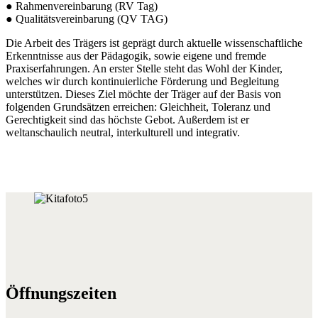
● Rahmenvereinbarung (RV Tag)
● Qualitätsvereinbarung (QV TAG)
Die Arbeit des Trägers ist geprägt durch aktuelle wissenschaftliche
Erkenntnisse aus der Pädagogik, sowie eigene und fremde
Praxiserfahrungen. An erster Stelle steht das Wohl der Kinder,
welches wir durch kontinuierliche Förderung und Begleitung
unterstützen. Dieses Ziel möchte der Träger auf der Basis von
folgenden Grundsätzen erreichen: Gleichheit, Toleranz und
Gerechtigkeit sind das höchste Gebot. Außerdem ist er
weltanschaulich neutral, interkulturell und integrativ.
Öffnungszeiten