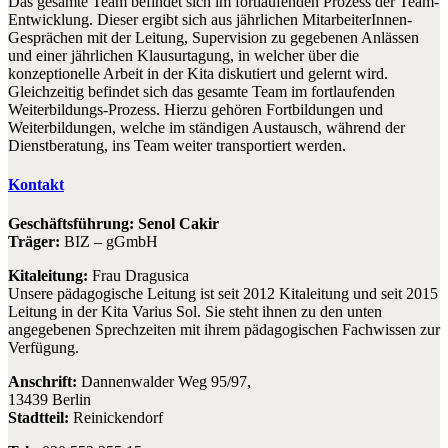
Das gesamte Team befindet sich im fortlaufenden Prozess der Team-
Entwicklung. Dieser ergibt sich aus jährlichen MitarbeiterInnen-
Gesprächen mit der Leitung, Supervision zu gegebenen Anlässen
und einer jährlichen Klausurtagung, in welcher über die
konzeptionelle Arbeit in der Kita diskutiert und gelernt wird.
Gleichzeitig befindet sich das gesamte Team im fortlaufenden
Weiterbildungs-Prozess. Hierzu gehören Fortbildungen und
Weiterbildungen, welche im ständigen Austausch, während der
Dienstberatung, ins Team weiter transportiert werden.
Kontakt
Geschäftsführung: Senol Cakir
Träger:
BIZ – gGmbH
Kitaleitung:
Frau Dragusica
Unsere pädagogische Leitung ist seit 2012 Kitaleitung und seit 2015
Leitung in der Kita Varius Sol. Sie steht ihnen zu den unten
angegebenen Sprechzeiten mit ihrem pädagogischen Fachwissen zur
Verfügung.
Anschrift:
Dannenwalder Weg 95/97,
13439 Berlin
Stadtteil:
Reinickendorf