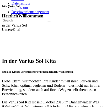
Datenschutz
Kita Varius Sol
Impressum
Beschwerdemanagement
Herzlich
Willkommen
in der Varius Sol
Unsere
Kita!
In der Varius Sol Kita
sind alle Kinder verschiedener Kulturen herzlich Willkommen.
Liebe Eltern, wir möchten Ihre Kinder mit all ihren Stärken und
Schwächen optimal begleiten und fördern – dies nicht nur in ihrer
Entwicklung, sondern auch auf ihrem Weg zu selbstbewussten
Persönlichkeiten.
Die Varius Sol Kita ist seit Oktober 2015 im Dannenwalder Weg
95/97 eröffnet. Wir betreuen 69 Kinder im Alter von einem Jahr bis