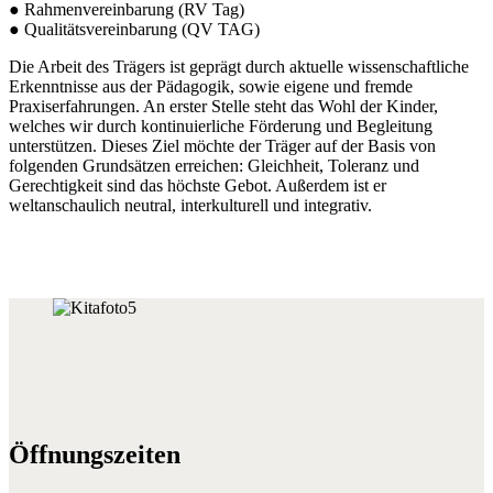
● Rahmenvereinbarung (RV Tag)
● Qualitätsvereinbarung (QV TAG)
Die Arbeit des Trägers ist geprägt durch aktuelle wissenschaftliche
Erkenntnisse aus der Pädagogik, sowie eigene und fremde
Praxiserfahrungen. An erster Stelle steht das Wohl der Kinder,
welches wir durch kontinuierliche Förderung und Begleitung
unterstützen. Dieses Ziel möchte der Träger auf der Basis von
folgenden Grundsätzen erreichen: Gleichheit, Toleranz und
Gerechtigkeit sind das höchste Gebot. Außerdem ist er
weltanschaulich neutral, interkulturell und integrativ.
Öffnungszeiten