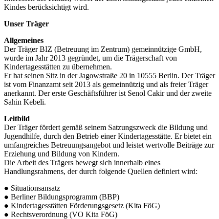
Kindes berücksichtigt wird.
Unser Träger
Allgemeines
Der Träger BIZ (Betreuung im Zentrum) gemeinnützige GmbH,
wurde im Jahr 2013 gegründet, um die Trägerschaft von
Kindertagesstätten zu übernehmen.
Er hat seinen Sitz in der Jagowstraße 20 in 10555 Berlin. Der Träger
ist vom Finanzamt seit 2013 als gemeinnützig und als freier Träger
anerkannt. Der erste Geschäftsführer ist Senol Cakir und der zweite
Sahin Kebeli.
Leitbild
Der Träger fördert gemäß seinem Satzungszweck die Bildung und
Jugendhilfe, durch den Betrieb einer Kindertagesstätte. Er bietet ein
umfangreiches Betreuungsangebot und leistet wertvolle Beiträge zur
Erziehung und Bildung von Kindern.
Die Arbeit des Trägers bewegt sich innerhalb eines
Handlungsrahmens, der durch folgende Quellen definiert wird:
● Situationsansatz
● Berliner Bildungsprogramm (BBP)
● Kindertagesstätten Förderungsgesetz (Kita FöG)
● Rechtsverordnung (VO Kita FöG)