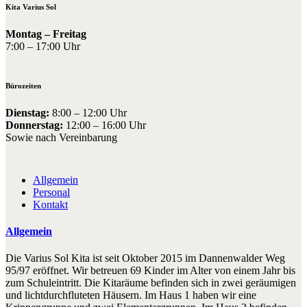
Kita Varius Sol
Montag – Freitag
7:00 – 17:00 Uhr
Bürozeiten
Dienstag:
8:00 – 12:00 Uhr
Donnerstag:
12:00 – 16:00 Uhr
Sowie nach Vereinbarung
Allgemein
Personal
Kontakt
Allgemein
Die Varius Sol Kita ist seit Oktober 2015 im Dannenwalder Weg
95/97 eröffnet. Wir betreuen 69 Kinder im Alter von einem Jahr bis
zum Schuleintritt. Die Kitaräume befinden sich in zwei geräumigen
und lichtdurchfluteten Häusern. Im Haus 1 haben wir eine