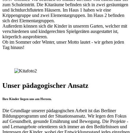
zum Schuleintritt. Die Kitaräume befinden sich in zwei geräumigen
und lichtdurchfluteten Häusern. Im Haus 1 haben wir eine
Krippengruppe und zwei Elementargruppen. Im Haus 2 befinden
sich drei Elementargruppen.
Außerdem können sich die Kinder in unserem Garten, welcher mit
verschiedenen und kindgerechten Spielgeräten ausgestattet ist,
körperlich ausprobieren.
Ob im Sommer oder Winter, unser Motto lautet - wir gehen jeden
Tag hinaus!
Unser pädagogischer Ansatz
Ihre Kinder liegen uns am Herzen.
Die Grundlage unserer pädagogischen Arbeit ist das Berliner
Bildungsprogramm und der Situationsansatz. Wir legen den Fokus
auf Gesundheit, gesunde Ernährung und Bewegung. Die Projekte -
und Lernangebote orientieren sich immer an den Bedürfnissen und
Interessen der Kinder, wobei der Entwicklungsstand jedes einzelnen