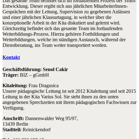
Das gesamte Team befindet sich im fortlaufenden Prozess der Team-
Entwicklung. Dieser ergibt sich aus jährlichen MitarbeiterInnen-
Gesprächen mit der Leitung, Supervision zu gegebenen Anlässen
und einer jährlichen Klausurtagung, in welcher über die
konzeptionelle Arbeit in der Kita diskutiert und gelernt wird.
Gleichzeitig befindet sich das gesamte Team im fortlaufenden
Weiterbildungs-Prozess. Hierzu gehören Fortbildungen und
Weiterbildungen, welche im ständigen Austausch, während der
Dienstberatung, ins Team weiter transportiert werden.
Kontakt
Geschäftsführung: Senol Cakir
Träger:
BIZ – gGmbH
Kitaleitung:
Frau Dragusica
Unsere pädagogische Leitung ist seit 2012 Kitaleitung und seit 2015
Leitung in der Kita Varius Sol. Sie steht ihnen zu den unten
angegebenen Sprechzeiten mit ihrem pädagogischen Fachwissen zur
Verfügung.
Anschrift:
Dannenwalder Weg 95/97,
13439 Berlin
Stadtteil:
Reinickendorf