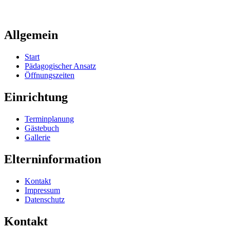
Allgemein
Start
Pädagogischer Ansatz
Öffnungszeiten
Einrichtung
Terminplanung
Gästebuch
Gallerie
Elterninformation
Kontakt
Impressum
Datenschutz
Kontakt