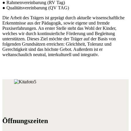
● Rahmenvereinbarung (RV Tag)
● Qualitätsvereinbarung (QV TAG)
Die Arbeit des Trägers ist geprägt durch aktuelle wissenschaftliche
Erkenntnisse aus der Pädagogik, sowie eigene und fremde
Praxiserfahrungen. An erster Stelle steht das Wohl der Kinder,
welches wir durch kontinuierliche Förderung und Begleitung
unterstützen. Dieses Ziel möchte der Träger auf der Basis von
folgenden Grundsätzen erreichen: Gleichheit, Toleranz und
Gerechtigkeit sind das höchste Gebot. Außerdem ist er
weltanschaulich neutral, interkulturell und integrativ.
Öffnungszeiten