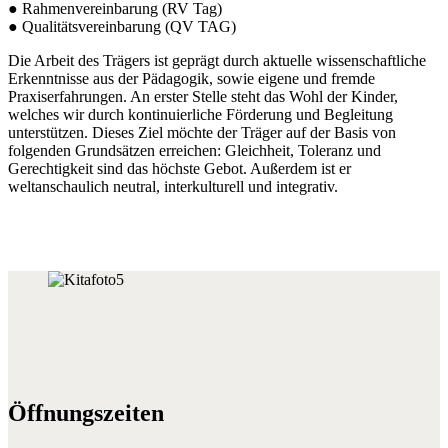
● Rahmenvereinbarung (RV Tag)
● Qualitätsvereinbarung (QV TAG)
Die Arbeit des Trägers ist geprägt durch aktuelle wissenschaftliche
Erkenntnisse aus der Pädagogik, sowie eigene und fremde
Praxiserfahrungen. An erster Stelle steht das Wohl der Kinder,
welches wir durch kontinuierliche Förderung und Begleitung
unterstützen. Dieses Ziel möchte der Träger auf der Basis von
folgenden Grundsätzen erreichen: Gleichheit, Toleranz und
Gerechtigkeit sind das höchste Gebot. Außerdem ist er
weltanschaulich neutral, interkulturell und integrativ.
Öffnungszeiten