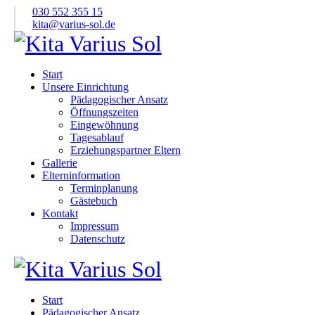
030 552 355 15
kita@varius-sol.de
Casino gewinn automat
50 Freispiele Total Casino Ohne Einzahlung Bonus
: Außer
dass mein Laden an der Ecke nur einen verkauft, und ich habe
Start
keine Ahnung, was was ist.
Unsere Einrichtung
Kostenlos Spielen Aztec Gold Extra Gold Megaways
Pädagogischer Ansatz
Freispiele Ohne Einzahlung
- Alles was es braucht ist eine
Öffnungszeiten
Desktop-Verknüpfung.
Eingewöhnung
Europa Casino 50 Free Spins
: Um den Bonus und die damit
Tagesablauf
erzielten Gewinne auszahlen zu können, muss der Bonus
Erziehungspartner Eltern
innerhalb von 90 Tagen 30-mal im Casino umgesetzt werden.
Gallerie
Elterninformation
Casino manager gehalt
Terminplanung
Gästebuch
Frankfurt Casino Blackjack
Kontakt
Egal, ob es sich um einen Bonus ohne Einzahlung oder ein
Impressum
Willkommensangebot handelt, die Registrierung eines Kontos
Datenschutz
ist der erste Schritt, um Freispiele in einem Online-Casino in
Anspruch zu nehmen.
Casino Online Echt Geld
Welcher Softwareanbieter hat den Slot Four Lucky Diamonds
entwickelt.
Start
Slot Strike Casino ist stolz darauf, mit einigen der größten
Pädagogischer Ansatz