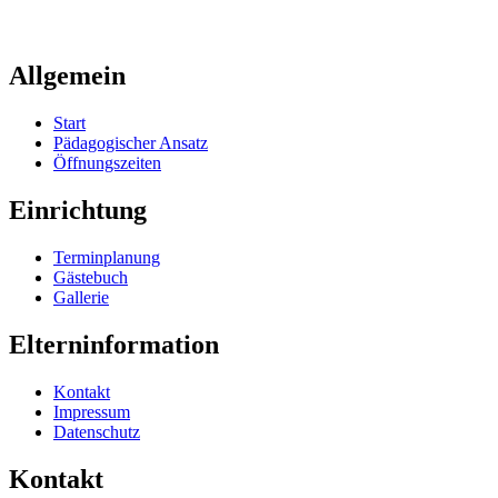
Allgemein
Start
Pädagogischer Ansatz
Öffnungszeiten
Einrichtung
Terminplanung
Gästebuch
Gallerie
Elterninformation
Kontakt
Impressum
Datenschutz
Kontakt