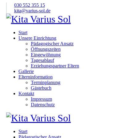
030 552 355 15
kita@varius-sol.de
Casino gewinn automat
50 Freispiele Total Casino Ohne Einzahlung Bonus
: Außer
dass mein Laden an der Ecke nur einen verkauft, und ich habe
Start
keine Ahnung, was was ist.
Unsere Einrichtung
Kostenlos Spielen Aztec Gold Extra Gold Megaways
Pädagogischer Ansatz
Freispiele Ohne Einzahlung
- Alles was es braucht ist eine
Öffnungszeiten
Desktop-Verknüpfung.
Eingewöhnung
Europa Casino 50 Free Spins
: Um den Bonus und die damit
Tagesablauf
erzielten Gewinne auszahlen zu können, muss der Bonus
Erziehungspartner Eltern
innerhalb von 90 Tagen 30-mal im Casino umgesetzt werden.
Gallerie
Elterninformation
Casino manager gehalt
Terminplanung
Gästebuch
Frankfurt Casino Blackjack
Kontakt
Egal, ob es sich um einen Bonus ohne Einzahlung oder ein
Impressum
Willkommensangebot handelt, die Registrierung eines Kontos
Datenschutz
ist der erste Schritt, um Freispiele in einem Online-Casino in
Anspruch zu nehmen.
Casino Online Echt Geld
Welcher Softwareanbieter hat den Slot Four Lucky Diamonds
entwickelt.
Start
Slot Strike Casino ist stolz darauf, mit einigen der größten
Pädagogischer Ansatz