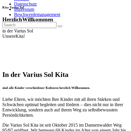
Datenschutz
Kita Varius Sol
Impressum
Beschwerdemanagement
Herzlich
Willkommen
in der Varius Sol
Unsere
Kita!
In der Varius Sol Kita
sind alle Kinder verschiedener Kulturen herzlich Willkommen.
Liebe Eltern, wir möchten Ihre Kinder mit all ihren Stärken und
Schwächen optimal begleiten und fördern – dies nicht nur in ihrer
Entwicklung, sondern auch auf ihrem Weg zu selbstbewussten
Persönlichkeiten.
Die Varius Sol Kita ist seit Oktober 2015 im Dannenwalder Weg
95/97 eröffnet. Wir betreuen 69 Kinder im Alter von einem Jahr bis