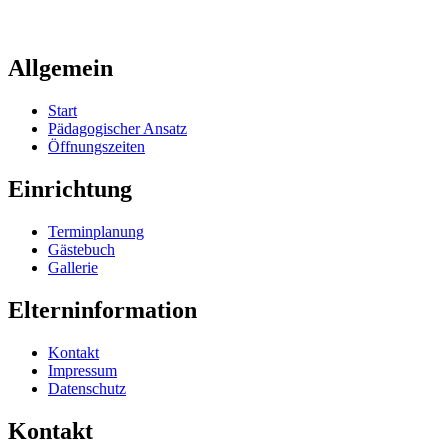
Allgemein
Start
Pädagogischer Ansatz
Öffnungszeiten
Einrichtung
Terminplanung
Gästebuch
Gallerie
Elterninformation
Kontakt
Impressum
Datenschutz
Kontakt