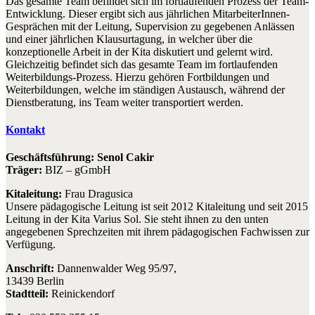
Das gesamte Team befindet sich im fortlaufenden Prozess der Team-
Entwicklung. Dieser ergibt sich aus jährlichen MitarbeiterInnen-
Gesprächen mit der Leitung, Supervision zu gegebenen Anlässen
und einer jährlichen Klausurtagung, in welcher über die
konzeptionelle Arbeit in der Kita diskutiert und gelernt wird.
Gleichzeitig befindet sich das gesamte Team im fortlaufenden
Weiterbildungs-Prozess. Hierzu gehören Fortbildungen und
Weiterbildungen, welche im ständigen Austausch, während der
Dienstberatung, ins Team weiter transportiert werden.
Kontakt
Geschäftsführung: Senol Cakir
Träger:
BIZ – gGmbH
Kitaleitung:
Frau Dragusica
Unsere pädagogische Leitung ist seit 2012 Kitaleitung und seit 2015
Leitung in der Kita Varius Sol. Sie steht ihnen zu den unten
angegebenen Sprechzeiten mit ihrem pädagogischen Fachwissen zur
Verfügung.
Anschrift:
Dannenwalder Weg 95/97,
13439 Berlin
Stadtteil:
Reinickendorf