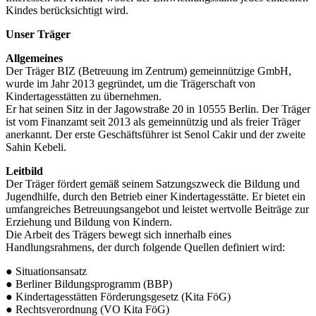
Kindes berücksichtigt wird.
Unser Träger
Allgemeines
Der Träger BIZ (Betreuung im Zentrum) gemeinnützige GmbH,
wurde im Jahr 2013 gegründet, um die Trägerschaft von
Kindertagesstätten zu übernehmen.
Er hat seinen Sitz in der Jagowstraße 20 in 10555 Berlin. Der Träger
ist vom Finanzamt seit 2013 als gemeinnützig und als freier Träger
anerkannt. Der erste Geschäftsführer ist Senol Cakir und der zweite
Sahin Kebeli.
Leitbild
Der Träger fördert gemäß seinem Satzungszweck die Bildung und
Jugendhilfe, durch den Betrieb einer Kindertagesstätte. Er bietet ein
umfangreiches Betreuungsangebot und leistet wertvolle Beiträge zur
Erziehung und Bildung von Kindern.
Die Arbeit des Trägers bewegt sich innerhalb eines
Handlungsrahmens, der durch folgende Quellen definiert wird:
● Situationsansatz
● Berliner Bildungsprogramm (BBP)
● Kindertagesstätten Förderungsgesetz (Kita FöG)
● Rechtsverordnung (VO Kita FöG)