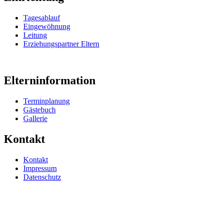
Tagesablauf
Eingewöhnung
Leitung
Erziehungspartner Eltern
Elterninformation
Terminplanung
Gästebuch
Gallerie
Kontakt
Kontakt
Impressum
Datenschutz