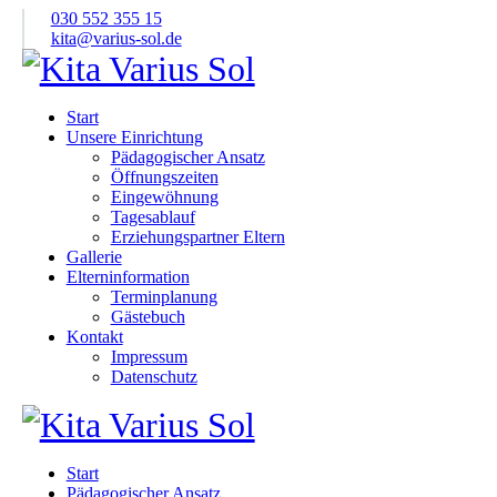
030 552 355 15
kita@varius-sol.de
Casino gewinn automat
50 Freispiele Total Casino Ohne Einzahlung Bonus
: Außer
dass mein Laden an der Ecke nur einen verkauft, und ich habe
Start
keine Ahnung, was was ist.
Unsere Einrichtung
Kostenlos Spielen Aztec Gold Extra Gold Megaways
Pädagogischer Ansatz
Freispiele Ohne Einzahlung
- Alles was es braucht ist eine
Öffnungszeiten
Desktop-Verknüpfung.
Eingewöhnung
Europa Casino 50 Free Spins
: Um den Bonus und die damit
Tagesablauf
erzielten Gewinne auszahlen zu können, muss der Bonus
Erziehungspartner Eltern
innerhalb von 90 Tagen 30-mal im Casino umgesetzt werden.
Gallerie
Elterninformation
Casino manager gehalt
Terminplanung
Gästebuch
Frankfurt Casino Blackjack
Kontakt
Egal, ob es sich um einen Bonus ohne Einzahlung oder ein
Impressum
Willkommensangebot handelt, die Registrierung eines Kontos
Datenschutz
ist der erste Schritt, um Freispiele in einem Online-Casino in
Anspruch zu nehmen.
Casino Online Echt Geld
Welcher Softwareanbieter hat den Slot Four Lucky Diamonds
entwickelt.
Start
Slot Strike Casino ist stolz darauf, mit einigen der größten
Pädagogischer Ansatz