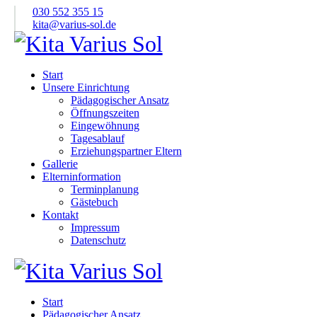
030 552 355 15
kita@varius-sol.de
Casino gewinn automat
50 Freispiele Total Casino Ohne Einzahlung Bonus
: Außer
dass mein Laden an der Ecke nur einen verkauft, und ich habe
Start
keine Ahnung, was was ist.
Unsere Einrichtung
Kostenlos Spielen Aztec Gold Extra Gold Megaways
Pädagogischer Ansatz
Freispiele Ohne Einzahlung
- Alles was es braucht ist eine
Öffnungszeiten
Desktop-Verknüpfung.
Eingewöhnung
Europa Casino 50 Free Spins
: Um den Bonus und die damit
Tagesablauf
erzielten Gewinne auszahlen zu können, muss der Bonus
Erziehungspartner Eltern
innerhalb von 90 Tagen 30-mal im Casino umgesetzt werden.
Gallerie
Elterninformation
Casino manager gehalt
Terminplanung
Gästebuch
Frankfurt Casino Blackjack
Kontakt
Egal, ob es sich um einen Bonus ohne Einzahlung oder ein
Impressum
Willkommensangebot handelt, die Registrierung eines Kontos
Datenschutz
ist der erste Schritt, um Freispiele in einem Online-Casino in
Anspruch zu nehmen.
Casino Online Echt Geld
Welcher Softwareanbieter hat den Slot Four Lucky Diamonds
entwickelt.
Start
Slot Strike Casino ist stolz darauf, mit einigen der größten
Pädagogischer Ansatz