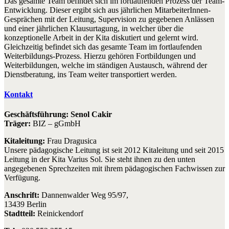
Das gesamte Team befindet sich im fortlaufenden Prozess der Team-
Entwicklung. Dieser ergibt sich aus jährlichen MitarbeiterInnen-
Gesprächen mit der Leitung, Supervision zu gegebenen Anlässen
und einer jährlichen Klausurtagung, in welcher über die
konzeptionelle Arbeit in der Kita diskutiert und gelernt wird.
Gleichzeitig befindet sich das gesamte Team im fortlaufenden
Weiterbildungs-Prozess. Hierzu gehören Fortbildungen und
Weiterbildungen, welche im ständigen Austausch, während der
Dienstberatung, ins Team weiter transportiert werden.
Kontakt
Geschäftsführung: Senol Cakir
Träger:
BIZ – gGmbH
Kitaleitung:
Frau Dragusica
Unsere pädagogische Leitung ist seit 2012 Kitaleitung und seit 2015
Leitung in der Kita Varius Sol. Sie steht ihnen zu den unten
angegebenen Sprechzeiten mit ihrem pädagogischen Fachwissen zur
Verfügung.
Anschrift:
Dannenwalder Weg 95/97,
13439 Berlin
Stadtteil:
Reinickendorf