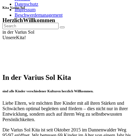
Datenschutz
Kita Varius Sol
Impressum
Beschwerdemanagement
Herzlich
Willkommen
in der Varius Sol
Unsere
Kita!
In der Varius Sol Kita
sind alle Kinder verschiedener Kulturen herzlich Willkommen.
Liebe Eltern, wir möchten Ihre Kinder mit all ihren Stärken und
Schwächen optimal begleiten und fördern – dies nicht nur in ihrer
Entwicklung, sondern auch auf ihrem Weg zu selbstbewussten
Persönlichkeiten.
Die Varius Sol Kita ist seit Oktober 2015 im Dannenwalder Weg
95/97 eröffnet. Wir betreuen 69 Kinder im Alter von einem Jahr bis