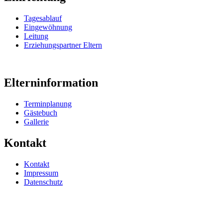
Tagesablauf
Eingewöhnung
Leitung
Erziehungspartner Eltern
Elterninformation
Terminplanung
Gästebuch
Gallerie
Kontakt
Kontakt
Impressum
Datenschutz