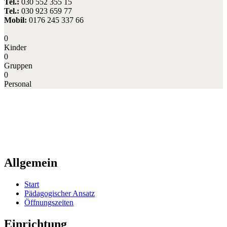
Tel.:
030 552 355 15
Tel.:
030 923 659 77
Mobil:
0176 245 337 66
0
Kinder
0
Gruppen
0
Personal
Allgemein
Start
Pädagogischer Ansatz
Öffnungszeiten
Einrichtung